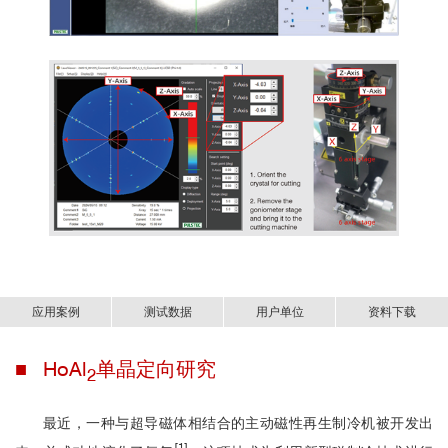
应用案例
测试数据
用户单位
资料下载
■ HoAl
单晶定向研究
新一代X射线单晶定向系统-s-Laue/m-Laue.pdf
2
最近，一种与超导磁体相结合的主动磁性再生制冷机被开发出
[1]