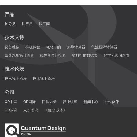
产品
按分类
按应用
按厂商
技术支持
设备维修
样机体验
耗材订购
热导计算器
气流压降计算器
氦蒸汽压温计算器
磁性单位转换表
材料衍射数据表
化学元素周期表
技术论坛
技术线上论坛
技术线下论坛
公司
QD中国
QD国际
团队力量
行业认可
新闻中心
合作伙伴
QD教育
人才招聘
《前沿·技术》