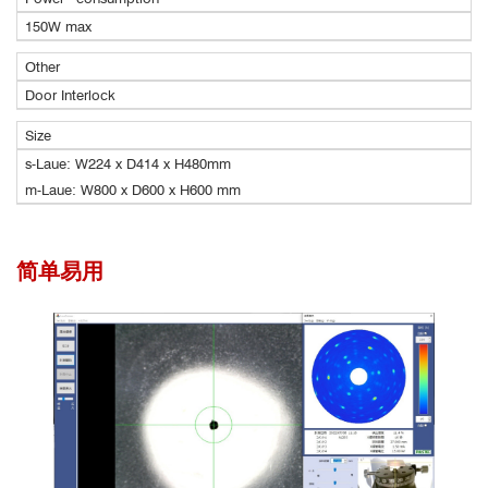
150W max
Other
Door Interlock
Size
s-Laue: W224 x D414 x H480mm
m-Laue: W800 x D600 x H600 mm
简单易用