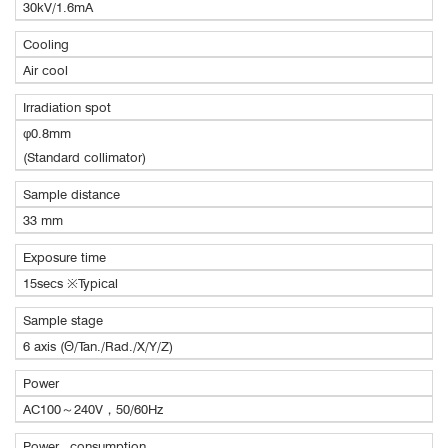
30kV/1.6mA
Cooling
Air cool
Irradiation spot
φ0.8mm
(Standard collimator)
Sample distance
33 mm
Exposure time
15secs ※Typical
Sample stage
6 axis (Θ/Tan./Rad./X/Y/Z)
Power
AC100～240V，50/60Hz
Power consumption