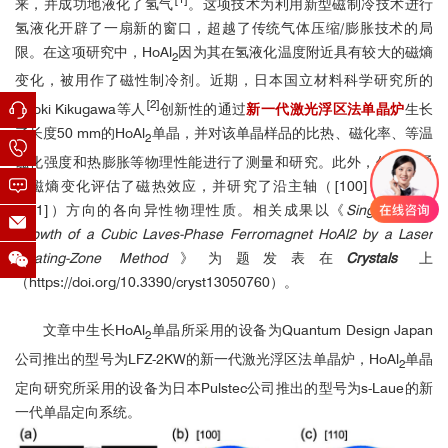
来，并成功地液化了氢气
。这项技术为利用新型磁制冷技术进行
氢液化开辟了一扇新的窗口，超越了传统气体压缩/膨胀技术的局
限。在这项研究中，HoAl
因为其在氢液化温度附近具有较大的磁熵
2
变化，被用作了磁性制冷剂。近期，日本国立材料科学研究所的
[2]
Naoki Kikugawa等人
创新性的通过
新一代激光浮区法单晶炉
生长
了长度50 mm的
HoAl
单晶，并对该单晶样品的比热、磁化率、等温
2
磁化强度和热膨胀等物理性能进行了测量和研究。此外，作者还通
过磁熵变化评估了磁热效应，并研究了沿主轴（[100]、[110]和
[111]）方向的各向异性物理性质。相关成果以《
Single-Crystal
Growth of a Cubic Laves-Phase Ferromagnet HoAl2 by a Laser
Floating-Zone Method
》为题发表在
Crystals
上
（https://doi.org/10.3390/cryst13050760）。
文章中生长
HoAl
单晶所采用的设备为Quantum Design Japan
2
金刚石单晶Laue
公司推出的型号为LFZ-2KW的新一代激光浮区法单晶炉，
HoAl
单晶
2
定向研究所采用的设备为日本Pulstec公司推出的型号为s-Laue的新
一代单晶定向系统。