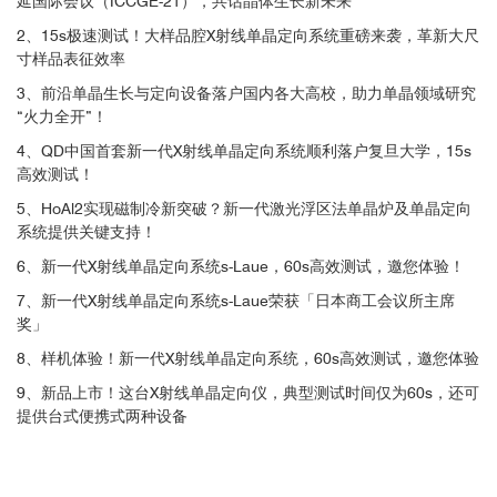
延国际会议（ICCGE-21），共话晶体生长新未来
2、15s极速测试！大样品腔X射线单晶定向系统重磅来袭，革新大尺
寸样品表征效率
3、前沿单晶生长与定向设备落户国内各大高校，助力单晶领域研究
“火力全开”！
4、QD中国首套新一代X射线单晶定向系统顺利落户复旦大学，15s
高效测试！
5、HoAl2实现磁制冷新突破？新一代激光浮区法单晶炉及单晶定向
系统提供关键支持！
6、新一代X射线单晶定向系统s-Laue，60s高效测试，邀您体验！
7、新一代X射线单晶定向系统s-Laue荣获「日本商工会议所主席
奖」
8、样机体验！新一代X射线单晶定向系统，60s高效测试，邀您体验
9、新品上市！这台X射线单晶定向仪，典型测试时间仅为60s，还可
提供台式便携式两种设备