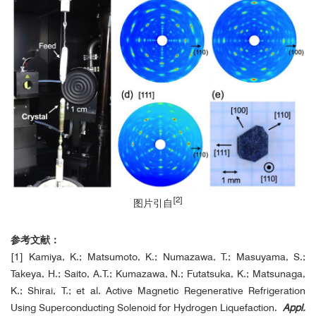
[2]
图片引自
参考文献：
蓝宝石单晶Laue
[1] Kamiya, K.; Matsumoto, K.; Numazawa, T.; Masuyama, S.;
Takeya, H.; Saito, A.T.; Kumazawa, N.; Futatsuka, K.; Matsunaga,
K.; Shirai, T.; et al. Active Magnetic Regenerative Refrigeration
Using Superconducting Solenoid for Hydrogen Liquefaction.
Appl.