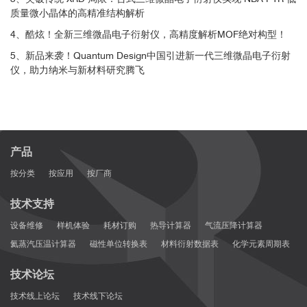
质量微小晶体的高精准结构解析
4、酷炫！全新三维微晶电子衍射仪，高精度解析MOF绝对构型！
5、新品来袭！Quantum Design中国引进新一代三维微晶电子衍射
仪，助力纳米与新材料研究腾飞
产品
按分类
按应用
按厂商
技术支持
设备维修
样机体验
耗材订购
热导计算器
气流压降计算器
氦蒸汽压温计算器
磁性单位转换表
材料衍射数据表
化学元素周期表
技术论坛
技术线上论坛
技术线下论坛