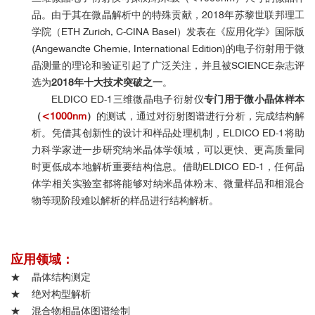
品。
由于其在微晶解析中的特殊贡献，2018年苏黎世联邦理工
学院（ETH Zurich, C-CINA Basel）发表在《应用化学》国际版
(Angewandte Chemie, International Edition)的电子衍射用于微
晶测量的理论和验证引起了广泛关注，并且被SCIENCE杂志评
选为
2018年十大技术突破之一
。
ELDICO ED-1三维微晶电子衍射仪
专门用于微小晶体样本
（
<1000nm
）
的
测试，通过对衍射图谱进行分析，完成结构解
析。凭借其创新性的设计和样品处理机制，ELDICO ED-1将助
力科学家进一步研究纳米晶体学领域，可以更快、更高质量同
时更低成本地解析重要结构信息。借助
ELDICO ED-1
，任何晶
体学相关实验室都将能够对纳米晶体粉末、微量样品和相混合
物等现阶段难以解析的样品进行结构解析。
应用领域：
★ 晶体结构测定
★ 绝对构型解析
★ 混合物相晶体图谱绘制