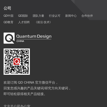
► 不同的颜色代表不同的磁畴，利用NanoMOKE3可以观测动态磁
畴
公司
QD中国
QD国际
团队力量
行业认可
新闻中心
合作伙伴
QD教育
人才招聘
《前沿·技术》
图一 四片式变形微机械的设计 a.磁体磁态随尺寸增大的示意图：i.
超顺磁性；ii.室温下稳定的单畴；iii.多畴态。b. 顶部，四个面板微机
械，面板I上有520 nm×60 nm（I型）纳米磁体阵列，面板II上有
398 nm×80 nm（II型）纳米磁体阵列；底部，纳米磁体阵列的相应
SEM图像。c. 体积相同但长宽比不同的单畴纳米磁体的磁光克尔效
应磁滞回线。d.根据矫顽力的不同选择两个磁场对微机械进行编码的
欢迎订阅 QD CHINA 官方微信平台，
示意图。e. 应用控制磁场B=15 mT时的磁性结构（I型和II型纳米磁
回复您感兴趣的产品关键词/研究方向关键词，
体）和微机械折叠行为示意图，光学显微镜图像显示了所制造器件
即可轻松获得相关产品链接。
的四种不同结构。从左到右，上/下折叠的面板数为4/0、3/1、
2/2（折叠方向不同的对面面板）和2/2（折叠方向相同的对面面
板）。
北京总公司办公室