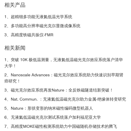
相关产品
图1 金属-绝缘体电阻开关的磁光成像 a.磁光测量示意图，在器件区
域的每个xy点处获得MOKE磁滞回线。沿器件长度方向在平面内施
清华大学
1、超精细多功能无液氦低温光学系统
加磁场。在整个测量时间内，电压偏置保持不中断。b. 同时记录I–V
2、多功能高分辨率磁光克尔显微成像系统
曲线（中心）和MOKE xy成像图（侧面）。图中的亮区对应于铁磁
中国科学院金属研究所
2
LSMO。总视场为90×140μm
。在MOKE成像图中，电流沿着水平
3、高精度铁磁共振仪-FMR
方向。随着I–V穿过负微分电阻，在器件中心出现横向绝缘顺磁势
中国科学院化学研究所
相关新闻
垒，并随着外加电压的增加而不断扩展。I–V图中的插图显示了势垒
尺寸d，作为施加电压的函数，V。c. 在24 V下的MOKE成像图和对
1、突破 10K 极低温测量，无液氦低温磁光克尔效应系统落户清华
复旦大学
应于记录的三个器件区域（使用罗马数字标记）的局部磁滞回线。
大学！
当器件两侧（区域I和III）显示铁磁响应时，中心（区域II）的MOKE
Pattern，磁畴和动态磁畴的观测：
2、Nanoscale Advances：磁光克尔效应系统助力快速识别早期肾
信号为零。所有测量均在100 K下进行。
河北工业大学
癌研究！
3、磁光克尔效应系统再发Nature：全反铁磁隧道结新突破！
► 使用快速的rastering模式来探测样品表面的Pattern
详细信息请参考：
......
https://qd-china.com/zh/news/detail/2201081773131
4、Nat. Commun. ：无液氦低温磁光克尔助力金属-绝缘体转变研究
5、Nature：形状变形的纳米磁性编码微型机器人
6、无液氦低温磁光克尔测试系统落户加利福尼亚大学
7、高精度MOKE磁性检测系统助力中国磁随机存储技术的腾飞