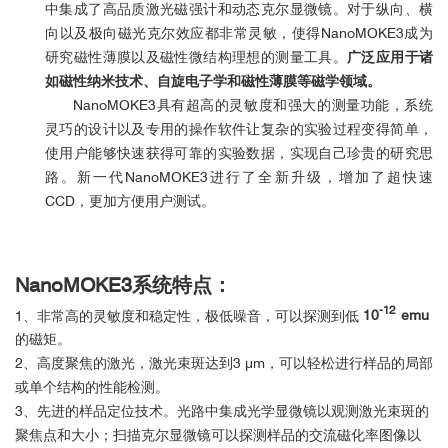
中集成了高品质激光磁强计和动态克尔显微镜。对于纵向、横
向以及极向磁光克尔效应都非常灵敏，使得NanoMOKE3成为
研究磁性薄膜以及磁性微结构理想的测量工具。
广泛应用于诸
如磁性纳米技术、自旋电子学和磁性薄膜等磁学领域。
NanoMOKE3具有超高的灵敏度和强大的测量功能，系统
灵巧的设计以及专用的操作软件让复杂的实验过程变得简单，
使用户能够快速获得可靠的实验数据，
实现自己珍贵的研究思
路
。新一代NanoMOKE3进行了全新升级，增加了超快速
CCD，更加方便用户测试。
NanoMOKE3系统特点：
-12
1、非常高的灵敏度和稳定性，极低噪音，可以探测到低
10
emu
的磁矩。
2、高度聚焦的激光，激光束斑达到3 μm，可以轻松进行样品的局部
或单个结构的性能检测。
3、先进的样品定位技术。光路中集成光学显微镜以观测激光束斑的
聚焦点和大小；扫描克尔显微镜可以探测样品的交流磁化率图像以