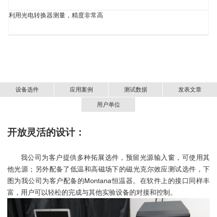
利用光电转换器测量，精度非常高
设备选件
应用案例
测试数据
发表文章
用户单位
开放灵活的设计：
CoPt/Ru, CoNi/Pt, CoFeB等3D存储介质研究
■ 无液氦低温磁光克尔助力金属-绝缘体转变研
北京航空航天大学
究
我公司为客户提供多种拓展选件，预留光源输入窗，可使用其
首都师范大学
他光源；另外配备了低温和高磁场下的磁光克尔效应测试选件，下
图为我公司为客户配备的Montana恒温器。在软件上的接口同样丰
无液氦低温磁光克尔效应系
富，用户可以轻松的完成与其他实验设备的对接和控制。
统-CryoMOKE
0.7
0.3
3
电子科技大学