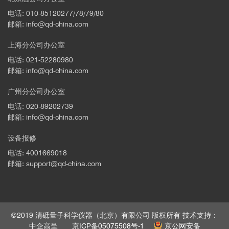
电话: 010-85120277/78/79/80
文章中，作者使用了英国Durham Magneto Optics Ltd.公司的
邮箱: info@qd-china.com
磁光克尔效应系统-NanoMOKE3
对不同型的纳米磁体进行了磁滞回
上海分公司办公室
线测试，同时使用该设备的电磁铁产生的磁场对纳米磁体阵列进行
了编程。NanoMOKE3可以进行微区的超高灵敏度测试，在本工作
电话: 021-52280980
中，作者通过激光聚焦在不同的纳米磁体上获得对应的磁滞回线，
邮箱: info@qd-china.com
如图一c所示，为微型机器人的磁学编码工作提供了帮助。
广州分公司办公室
电话: 020-89202739
详细信息请参考：
邮箱: info@qd-china.com
https://qd-china.com/zh/news/detail/2107151394582
► 不同的颜色代表不同的磁性能，从中我们可以检测样品的
设备报修
mapping各项异性
电话: 4001669018
Nature
575
邮箱: support@qd-china.com
https://doi.org/10.1038/s41586-019-1713-2
©2019 清砥量子科学仪器（北京）有限公司 版权所有 技术支持：
中企高呈
京ICP备05075508号-1
京公网安备