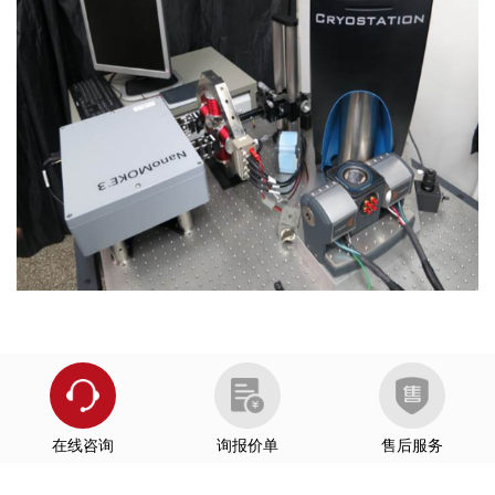
中国科学院半导体研究所
吉林师范大学
中国科学技术大学
东京大学Satoru Nakatsuji教授课题组反铁磁材
Nature Communications
料MnSn研究
兰州大学
厦门大学
南京邮电大学
安徽大学
内蒙古大学
在线咨询
询报价单
售后服务
南方科学技术大学