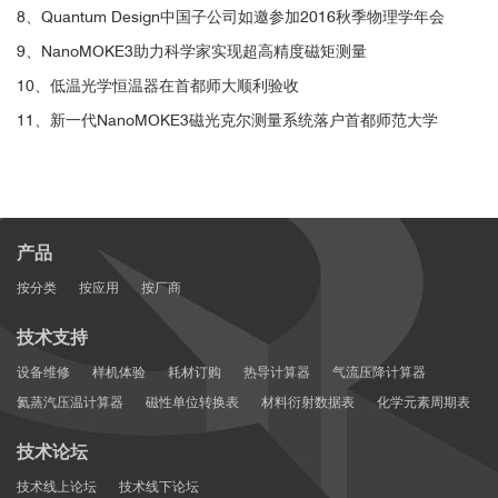
8、Quantum Design中国子公司如邀参加2016秋季物理学年会
■ Nature：形状变形的纳米磁性编码微型机器
9、NanoMOKE3助力科学家实现超高精度磁矩测量
人研究
10、低温光学恒温器在首都师大顺利验收
11、新一代NanoMOKE3磁光克尔测量系统落户首都师范大学
► 通过测试Loop功能来检测样品的难/易轴
Nanomagnetic encoding of shape-morphing micromachines
[2]
产品
按分类
按应用
按厂商
技术支持
设备维修
样机体验
耗材订购
热导计算器
气流压降计算器
氦蒸汽压温计算器
磁性单位转换表
材料衍射数据表
化学元素周期表
技术论坛
技术线上论坛
技术线下论坛