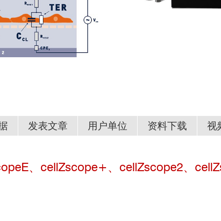
据
发表文章
用户单位
资料下载
视
、cellZscope+、cellZscope2、cellZ
测Caco-2细胞屏障的完整性
频
3
东医学院（湛江）
天坛医院
2
国食品发酵研究院
医科院药植所