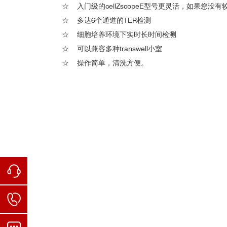
☆
入门级的cellZscopeE型号更灵活，如果您没有较
中
☆
多达6个通道的TER检测
首
☆
细胞培养环境下实时长时间检测
首都
☆
可以兼容多种transwell小室
☆
操作简单，清洗方便。
深
首都
首都
GS
首都
实时无标记细胞动态分析仪-cellZscope 发表文章列表.
南
2.紧密连接动力学