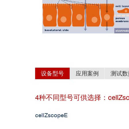
设备型号
应用案例
测试数
4种不同型号可供选择：cellZscopeE
■ 用跨膜电阻（TEER）值法检
1.细胞屏障的特性
cellZscope设备介绍及操作视
部分国内用户：
实时无标记细胞动态分析仪-cellZscope.pdf
cellZscopeE
广
2
中