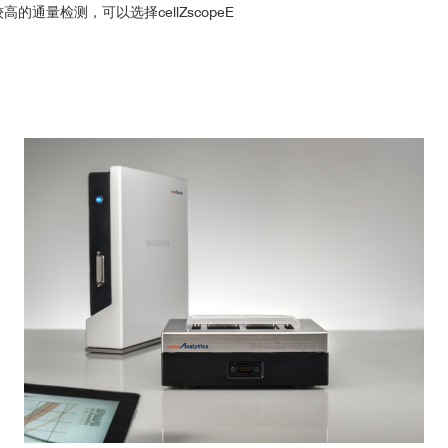
2
高的通量检测，可以选择cellZscopeE
科院高能物理研究所
上海市疾控中心
都师范大学
上海市第十人民医院
医科大学-1
广州市血液中心
圳先进技术研究院
陆军军医大学
医科大学-2
浙江省医药学院
医科大学-3
山东省农科院
K上海研发部
成都市第三人民医院
医科大学-4
空军军医大学附属口腔医院
pdf
长时间监测细胞屏障的形成
开大学