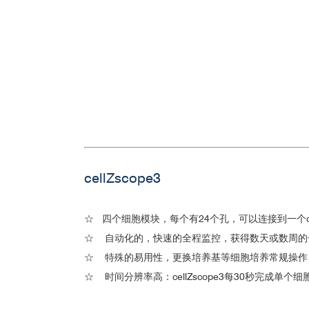
5.肿瘤侵袭转移
cellZscope3
☆ 四个细胞模块，每个有24个孔，可以连接到一个cel
☆ 自动化的，快速的全程监控，获得数天或数周的
☆ 特殊的易用性，更换培养基等细胞培养常规操作
6.免疫细胞在中枢神经系统疾
☆ 时间分辨率高：cellZscope3每30秒完成单个