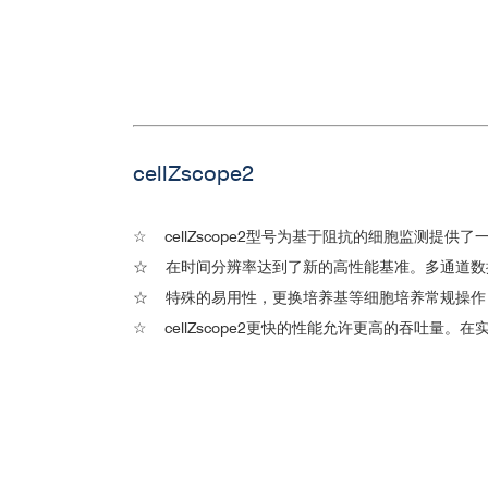
cellZscope2
4.药物或毒物对细胞屏障功能
☆
cellZscope2型号为基于阻抗的细胞监测提供
☆
在时间分辨率达到了新的高性能基准。多通道数据采
☆
特殊的易用性，更换培养基等细胞培养常规操作
☆
cellZscope2更快的性能允许更高的吞吐