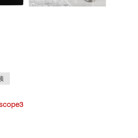
频
scope3