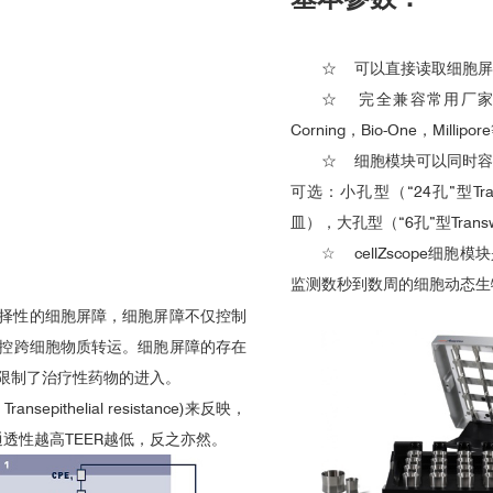
☆
可以直接读取细胞屏障
☆
完全兼容常用厂家的Tr
Corning，Bio-One，Mi
☆
细胞模块可以同时容纳
可选：小孔型（“24孔”型Tran
皿），大孔型（“6孔”型Trans
☆
cellZscope
监测数秒到数周的细胞动态生
择性的细胞屏障，细胞屏障不仅控制
控跨细胞物质转运。细胞屏障的存在
限制了治疗性药物的进入。
ithelial resistance)来反映，
透性越高TEER越低，反之亦然。