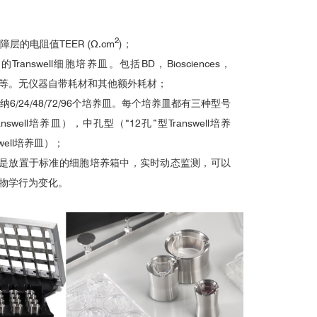
2
层的电阻值TEER (Ω.cm
)；
answell细胞培养皿。包括BD，Biosciences，
llipore等。无仪器自带耗材和其他额外耗材；
6/24/48/72/96个培养皿。每个培养皿都有三种型号
swell培养皿），中孔型（“12孔”型Transwell培养
well培养皿）；
细胞模块是放置于标准的细胞培养箱中，实时动态监测，可以
物学行为变化。