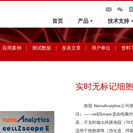
首页
产品
技术支持
应用案例
测试数据
发表文章
用户单位
资料
实时无标记细胞动态
德国 NanoAnalyt
仪）——cellZscope是
器，可实时输出跨膜电阻（TEER
适用于细胞屏障（消化道、呼