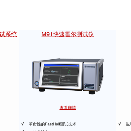
尔测试系统
M91快速霍尔测试仪
超薄（5 nm）无定形氧化铟锌（IZO）
了约80%的铟消耗
Enh
查看详情
√
革命性的FastHall测试技术
√
磁