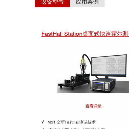
设备型号
应用案例
钙钛矿太阳能电池领域
FastHall Station桌面式快速霍
减少
[1]
tandem solar cells
Nature
查看详情
√
M91 全新FastHall测试技术