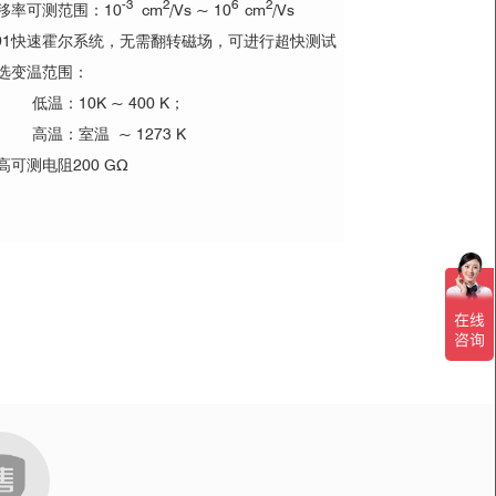
-3
2
6
2
移率可测范围：10
cm
/Vs ~ 10
cm
/Vs
91快速霍尔系统，无需翻转磁场，可进行超快测试
选变温范围：
10K ~ 400 K；
：室温 ~ 1273 K
高可测电阻200 GΩ
池的电学性能进行了表征