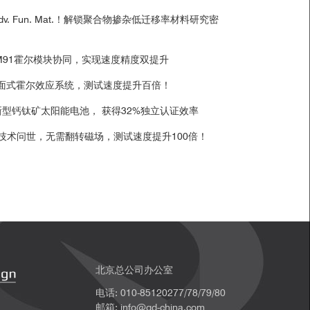
v. Fun. Mat.！解锁聚合物掺杂低迁移率材料研究密
和M91霍尔模块协同，实现速度精度双提升
桌面式霍尔效应系统，测试速度提升百倍！
！新型钙钛矿太阳能电池， 获得32%独立认证效率
技术问世，无需翻转磁场，测试速度提升100倍！
北京总公司办公室
电话: 010-85120277/78/79/80
邮箱: info@qd-china.com