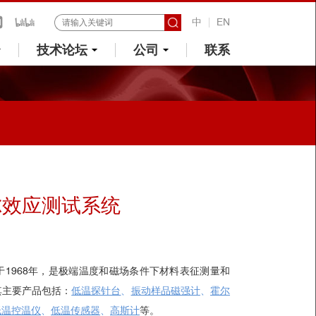
中
EN
技术论坛
公司
联系
e霍尔效应测试系统
司成立于1968年，是极端温度和磁场条件下材料表征测量和
其主要产品包括：
低温探针台
、
振动样品磁强计
、
霍尔
低温控温仪
、
低温传感器
、
高斯计
等。