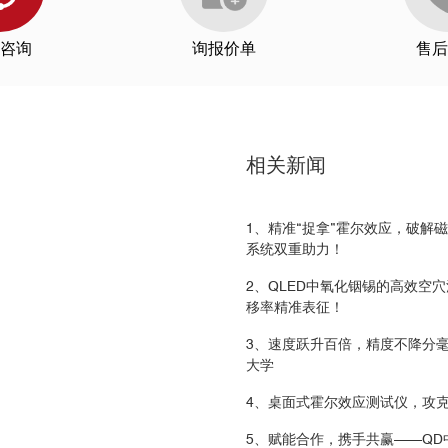
咨询
询报价单
售后
相关新闻
1、精准“捉拿”霍尔效应，破解
系统双重助力！
2、QLED中氧化铟锡的高效空
移率精准表征！
3、速度跃升百倍，精度不降分
大学
4、桌面式霍尔效应测试仪，攻
5、赋能合作，携手共赢——Q