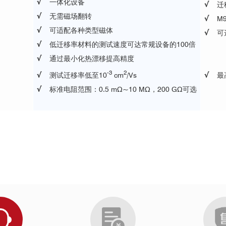
√
一体化设备
√
迁
√
无需磁场翻转
√
M
√
可适配各种类型磁体
√
可
√
低迁移率材料的测试速度可达常规设备的100倍
低温：
√
通过最小化热漂移提高精度
高温
-
3
2
√
测试迁移率低至10
cm
/Vs
√
最
√
标准电阻范围：0.5 mΩ~10 MΩ，200 GΩ
可选
霍尔效应测量系统
对钙钛矿/硅串联太阳能电