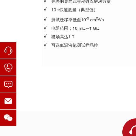
√
完整的桌面式霍尔效应解决方案
√
10 s快速测量（典型值）
-2
2
√
测试迁移率低至10
cm
/Vs
√
电阻范围：10 mΩ~1 GΩ
√
磁场高达1 T
√
可选低温液氮测试样品腔