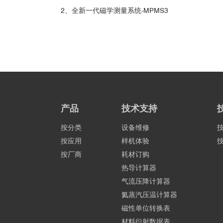
2、全新一代磁学测量系统-MPMS3
产品
技术支持
按分类
设备维修
按应用
样机体验
按厂商
耗材订购
热导计算器
气流压降计算器
氦蒸汽压温计算器
磁性单位转换表
材料衍射数据表