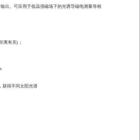
纤输出。可应用于低温强磁场下的光诱导磁电测量等
相
距离有关)；
.
片，获得不同太阳光谱