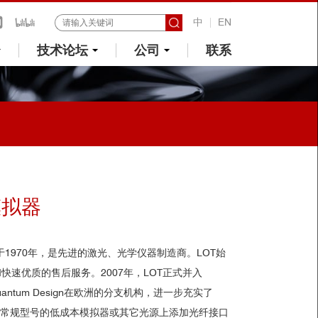
中
EN
技术论坛
公司
联系
模拟器
于
1970
年，是先进的激光、光学仪器制造商。
LOT
始
和快速优质的售后服务。
2007
年，
LOT
正式并入
antum Design
在欧洲的分支机构，进一步充实了
在常规型号的低成本模拟器或其它光源上添加光纤接口