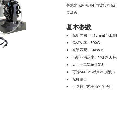
甚滤光轮以实现不同波段的光
关场合。
基本参数
♦ 光照面积：Φ15mm(与工作
♦ 氙灯功率：300W；
♦ 光谱匹配：Class B
♦ 辐照不稳定度：1%RMS, typ
♦ 采用无臭氧短弧氙灯
♦ 可选AM1.5G或AM0滤波
♦ 光纤输出
♦ 可选数字或手动光学快门