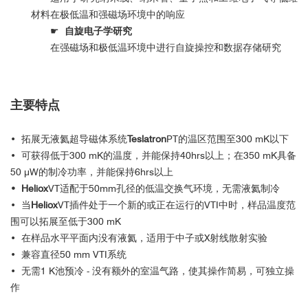
材料在极低温和强磁场环境中的响应
☛
自旋电子学研究
在强磁场和极低温环境中进行自旋操控和数据存储研究
主要特点
•
拓展无液氦超导磁体系统
Teslatron
PT
的温区范围至
300 mK
以下
•
可获得低于
300 mK
的温度，并能保持
40hrs
以上；在
350 mK
具备
50 μW
的制冷功率，并能保持
6hrs
以上
•
Heliox
VT
适配于
50mm
孔径的低温交换气环境，无需液氦制冷
•
当
Heliox
VT
插件处于一个新的或正在运行的
VTI
中时，样品温度范
围可以拓展至低于
300 mK
•
在样品水平平面内没有液氦，适用于中子或
X
射线散射实验
•
兼容直径
50 mm VTI
系统
•
无需
1 K
池预冷
-
没有额外的室温气路，使其操作简易，可独立操
作