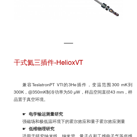
干式氦三插件-HelioxVT
兼容TeslatronPT VTl的3He插件，变温范围300 mK到
300K，@350mK制冷功率为50 μW，样品空间直径43 mm，样
品置于真空环境。
☛
电学输运测量研究
强磁场和极低温环境下的霍尔效应和量子霍尔效应测量
☛
低维物理研究
适用于研究纳米线、纳米管、量子点和工维电子气等低维