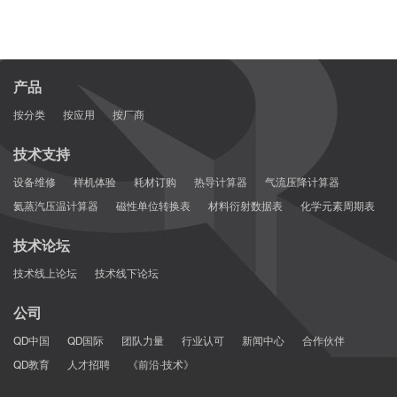
产品
按分类
按应用
按厂商
技术支持
设备维修
样机体验
耗材订购
热导计算器
气流压降计算器
氦蒸汽压温计算器
磁性单位转换表
材料衍射数据表
化学元素周期表
技术论坛
技术线上论坛
技术线下论坛
公司
QD中国
QD国际
团队力量
行业认可
新闻中心
合作伙伴
QD教育
人才招聘
《前沿·技术》