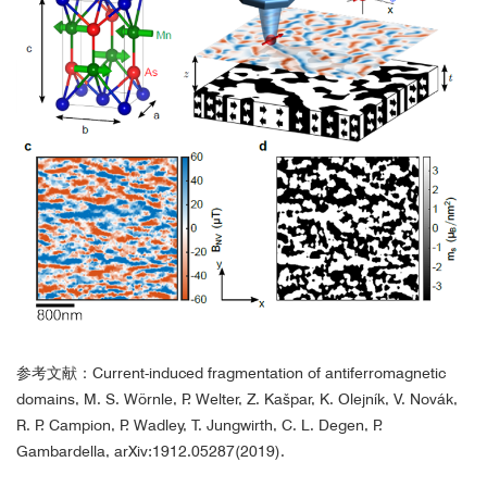
参考文献：Current-induced fragmentation of antiferromagnetic
domains, M. S. Wörnle, P. Welter, Z. Kašpar, K. Olejník, V. Novák,
R. P. Campion, P. Wadley, T. Jungwirth, C. L. Degen, P.
Gambardella, arXiv:1912.05287(2019).