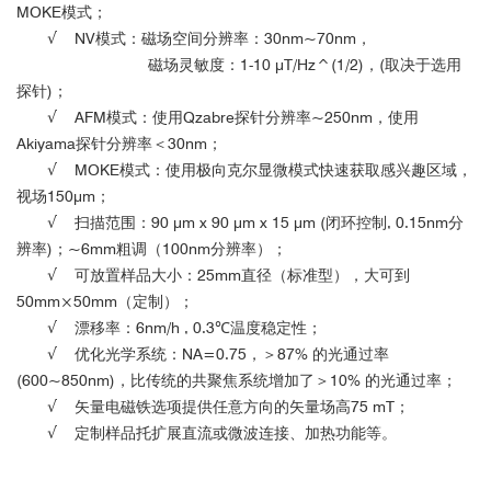
MOKE模式；
√
NV模式：磁场空间分辨率：30nm~70nm，
磁场灵敏度：1-10 μT/Hz^(1/2)，(取决于选用
探针)；
√
AFM模式：使用Qzabre探针分辨率~250nm，使用
Akiyama探针分辨率＜30nm；
√
MOKE模式：使用极向克尔显微模式快速获取感兴趣区域，
视场150μm；
√
扫描范围：90 μm x 90 μm x 15 μm (闭环控制, 0.15nm分
辨率)；~6mm粗调（100nm分辨率）；
√
可放置样品大小：25mm直径（标准型），大可到
50mm×50mm（定制）；
√
漂移率：6nm/h , 0.3℃温度稳定性；
√
优化光学系统：NA=0.75，＞87% 的光通过率
(600~850nm)，比传统的共聚焦系统增加了＞10% 的光通过率；
√
矢量电磁铁选项提供任意方向的矢量场高75 mT；
√
定制样品托扩展直流或微波连接、加热功能等。