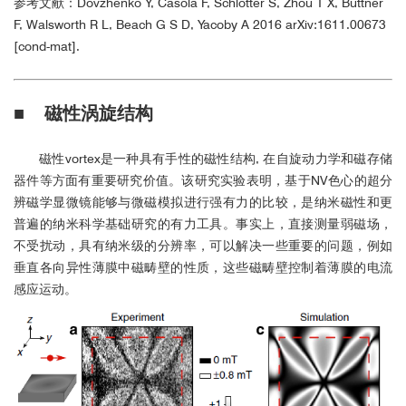
参考文献：Dovzhenko Y, Casola F, Schlotter S, Zhou T X, Büttner
F, Walsworth R L, Beach G S D, Yacoby A 2016 arXiv:1611.00673
[cond-mat].
■
磁性涡旋结构
磁性vortex是一种具有手性的磁性结构, 在自旋动力学和磁存储
器件等方面有重要研究价值。该研究实验表明，基于NV色心的超分
辨磁学显微镜能够与微磁模拟进行强有力的比较，是纳米磁性和更
普遍的纳米科学基础研究的有力工具。事实上，直接测量弱磁场，
不受扰动，具有纳米级的分辨率，可以解决一些重要的问题，例如
垂直各向异性薄膜中磁畴壁的性质，这些磁畴壁控制着薄膜的电流
感应运动。