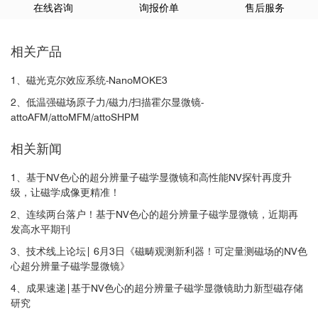
在线咨询
询报价单
售后服务
相关产品
1、磁光克尔效应系统-NanoMOKE3
2、低温强磁场原子力/磁力/扫描霍尔显微镜-
attoAFM/attoMFM/attoSHPM
相关新闻
1、基于NV色心的超分辨量子磁学显微镜和高性能NV探针再度升
级，让磁学成像更精准！
2、连续两台落户！基于NV色心的超分辨量子磁学显微镜，近期再
发高水平期刊
3、技术线上论坛| 6月3日《磁畴观测新利器！可定量测磁场的NV色
心超分辨量子磁学显微镜》
4、成果速递|基于NV色心的超分辨量子磁学显微镜助力新型磁存储
研究