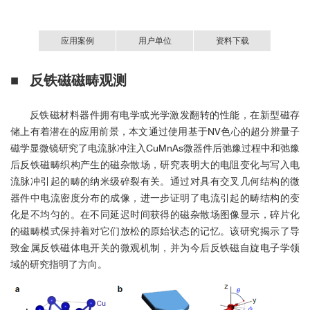
应用案例
用户单位
资料下载
■ 反铁磁磁畴观测
基于NV色心的超分辨量子磁学显微镜.pdf
反铁磁材料器件拥有电学或光学激发翻转的性能，在新型磁存
储上有着潜在的应用前景，本文通过使用基于NV色心的超分辨量子
磁学显微镜研究了电流脉冲注入CuMnAs微器件后弛豫过程中和弛豫
后反铁磁畴织构产生的磁杂散场，研究表明大的电阻变化与写入电
流脉冲引起的畴的纳米级碎裂有关。通过对具有交叉几何结构的微
器件中电流密度分布的成像，进一步证明了电流引起的畴结构的变
化是不均匀的。在不同延迟时间获得的磁杂散场图像显示，碎片化
的磁畴模式保持着对它们放松的原始状态的记忆。该研究揭示了导
致金属反铁磁体电开关的微观机制，并为今后反铁磁自旋电子学领
域的研究指明了方向。