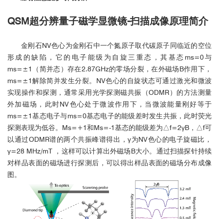
QSM
超分辨量子磁学显微镜-
扫描成像原理简介
金刚石NV色心为金刚石中一个氮原子取代碳原子同临近的空位
形成的缺陷，它的电子能级为自旋三重态，其基态ms=0与
ms=±1（简并态）存在2.87GHz的零场分裂，在外磁场B作用下，
ms=±1解除简并发生分裂。NV色心的自旋状态可通过激光和微波
实现操作和探测，通常采用光学探测磁共振（ODMR）的方法测量
外加磁场，此时NV色心处于微波作用下，当微波能量刚好等于
ms=±1基态电子与ms=0基态电子的能级差时发生共振，此时荧光
探测表现为低谷。Ms=+1和Ms=-1基态的能级差为△f=2γB，△f可
以通过ODMR谱的两个共振峰谱得出，γ为NV色心的电子旋磁比，
γ=28 MHz/mT ，这样可以计算出外磁场B大小。通过扫描探针持续
对样品表面的磁场进行探测后，可以得出样品表面的磁场分布成像
图。