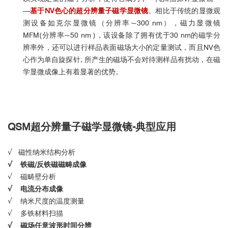
—
基于NV色心的超分辨量子磁学显微镜
。相比于传统的显微观
测设备如克尔显微镜（分辨率~300 nm），磁力显微镜
MFM(分辨率~50 nm )，该设备除了拥有优于30 nm的磁学分
辨率外，还可以进行样品表面磁场大小的定量测试，而且NV色
心作为单自旋探针, 所产生的磁场不会对待测样品有扰动，在磁
学显微成像上有着显著的优势。
QSM
超分辨量子磁学显微镜-
典型应用
√ 磁性纳米结构分析
√
铁磁/反铁磁磁畴成像
√ 磁畴壁分析
√
电流分布成像
√ 纳米尺度的温度测量
√ 多铁材料扫描
√ 磁场任意波形时间分辨