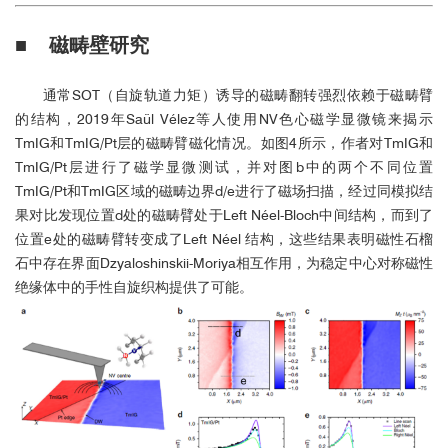
■ 磁畴壁研究
通常SOT（自旋轨道力矩）诱导的磁畴翻转强烈依赖于磁畴臂
的结构，2019年Saül Vélez等人使用NV色心磁学显微镜来揭示
TmIG和TmIG/Pt层的磁畴臂磁化情况。如图4所示，作者对TmIG和
TmIG/Pt层进行了磁学显微测试，并对图b中的两个不同位置
TmIG/Pt和TmIG区域的磁畴边界d/e进行了磁场扫描，经过同模拟结
果对比发现位置d处的磁畴臂处于Left Néel-Bloch中间结构，而到了
位置e处的磁畴臂转变成了Left Néel 结构，这些结果表明磁性石榴
石中存在界面Dzyaloshinskii-Moriya相互作用，为稳定中心对称磁性
绝缘体中的手性自旋织构提供了可能。