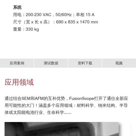
系统
用电：200-230 VAC，50/60Hz；单相 15 A
尺寸（宽 x 长 x 高）：690 x 835 x 1470 mm
重量：330 kg
应用案例
测试数据
资料下载
视频
标准AFM
FusionScope多功能显微镜
应用领域
FusionScope多功能显微镜-中文资料.pdf
-- AFM+SEM原位同步联用技术，珠联璧合开
启表面表征新纪元！
静态模式（接触模式）
通过结合SEM和AFM的互补优势，FusionScope打开了通往全新应
用可能性的大门！涵盖多个应用领域：材料科学、纳米结构、半导
体或太阳能电池行业、生命科学......