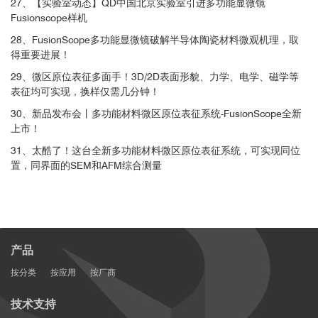
27、【实验室动态】QD中国北京实验室引进多功能显微镜
Fusionscope样机
28、FusionScope多功能显微镜破解半导体陶瓷材料微观机理，取
SEM扫描电镜其他功能包括：
得重要进展！
29、微区原位表征多面手！3D/2D表面形貌、力学、电学、磁学等
表征均可实现，换样仅需几分钟！
30、新品发布会丨多功能材料微区原位表征系统-FusionScope全新
上市！
31、太酷了！这台全新多功能材料微区原位表征系统，可实现同位
置，同界面的SEM和AFM综合测量
产品
按分类
按应用
按厂商
技术支持