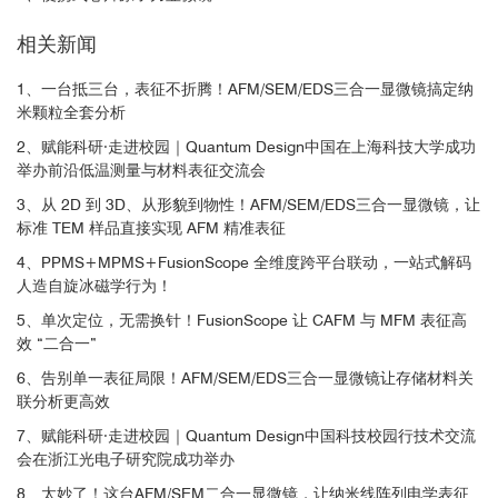
刚度（右）
相关新闻
C-AFM导电原子力显微镜
1、一台抵三台，表征不折腾！AFM/SEM/EDS三合一显微镜搞定纳
标准C-AFM
米颗粒全套分析
导电
AFM（C-AFM）通过使用尖锐的导电尖端同时测量样品的
2、赋能科研·走进校园｜Quantum Design中国在上海科技大学成功
形貌和导电特性。
举办前沿低温测量与材料表征交流会
3、从 2D 到 3D、从形貌到物性！AFM/SEM/EDS三合一显微镜，让
标准 TEM 样品直接实现 AFM 精准表征
4、PPMS+MPMS+FusionScope 全维度跨平台联动，一站式解码
人造自旋冰磁学行为！
5、单次定位，无需换针！FusionScope 让 CAFM 与 MFM 表征高
左：硅衬底上Au电极结构的SEM图像；中：电极结构的AFM形貌图
效 “二合一”
像；右：电极结构的电导率图
6、告别单一表征局限！AFM/SEM/EDS三合一显微镜让存储材料关
联分析更高效
静电力显微镜（EFM）
7、赋能科研·走进校园｜Quantum Design中国科技校园行技术交流
会在浙江光电子研究院成功举办
8、太妙了！这台AFM/SEM二合一显微镜，让纳米线阵列电学表征