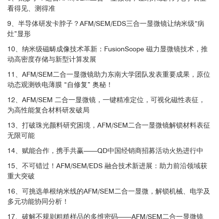
看得见、测得准
9、半导体研发卡脖子？AFM/SEM/EDS三合一显微镜让纳米级“病
灶”显形
10、纳米级磁畴成像技术革新：FusionScope 磁力显微镜技术，推
动高密度存储与新型计算发展
AFM
图像
3
11、AFM/SEM二合一显微镜助力东南大学团队发表重要成果，原位
（中）；EFM相位图像（+1.5V偏置电压）
动态观测铁电薄膜 “自修复” 奥秘！
12、AFM/SEM 二合一显微镜，一键精准定位，可视化磁性表征，
磁力显微镜
为高性能复合材料研发破局
13、打破珠光颜料研究困境，AFM/SEM二合一显微镜解锁材料表征
无限可能
14、赋能合作，携手共赢——QD中国经销商招募活动火热进行中
15、不可错过！AFM/SEM/EDS 融合技术新进展：助力前沿领域获
重大突破
16、可挑选单根纳米线的AFM/SEM二合一显微，解锁机械、电学及
多元功能协同分析！
17、破解不规则粗糙样品的多维密码——AFM/SEM二合一显微镜