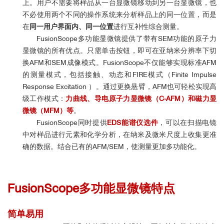
上。用户不需要将样品从一台显微镜移动到另一台显微镜，也
不必使用两个不同的操作系统来分析样品上的同一位置，而是
在
同一用户界面内、同一位置
进行互补性综合测量。
FusionScope多功能显微镜提供了带有SEM功能的原子力
显微镜的所有优点。
只需单击按钮，即可在亚纳米分辨率下切
换AFM和SEM成像模式。
FusionScope
不仅
能够实现标准AFM
的测量模式，包括接触、动态和FIRE模式（Finite Impulse
Response Excitation ）。通过更换悬臂，AFM也可轻松实现高
级工作模式：
力曲线、导电原子力显微镜（C-AFM）和磁力显
微镜（MFM）等
。
FusionScope同时提供
EDS能谱仪选件
，可以在扫描电镜
中对样品进行元素和化学分析，在纳米及微米尺度上收集更准
确的数据。结合已有的AFM/SEM，使测量更加多功能化。
FusionScope多功能显微镜
特点
简单易用