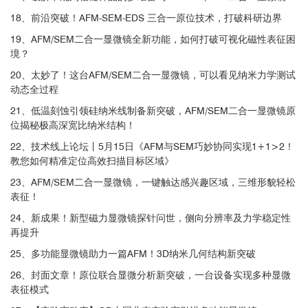
18、前沿突破！AFM-SEM-EDS 三合一原位技术，打破科研边界
19、AFM/SEM二合一显微镜全新功能，如何打破可视化磁性表征困
境？
20、太妙了！这台AFM/SEM二合一显微镜，可以看见纳米力学测试
扫描电子显微镜（SEM）
动态全过程
21、低温刻蚀引领硅纳米线制备新突破，AFM/SEM二合一显微镜原
位揭秘极高深宽比纳米结构！
22、技术线上论坛丨5月15日《AFM与SEM巧妙协同实现1+1>2！
教您如何精准定位高效扫描目标区域》
23、AFM/SEM二合一显微镜，一键触达感兴趣区域，三维形貌轻松
表征！
24、新成果！新型磁力显微镜探针问世，侧向分辨率及力学稳定性
再提升
25、多功能显微镜助力一篇AFM！3D纳米几何结构新突破
26、封面文章！原位联合显微分析新突破，一台设备实现多种显微
表征模式