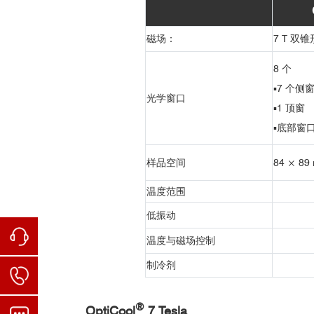
OptiCool 超精准全开放强磁场低
样品舱
■ Nature Commun：MnBi
Te
层间
国内用户举例：（排名不分先后）
2
4
超精准全开放强磁场低温光学研究平台-OptiCool.pdf
磁光测量
超快测量
清华大学
磁场：
7 T 双
北京理工大学
1、时间分辨MOKE测量数据举例
用户
北京量子信息科学研究院
8 个
中国科学技术大学
▪7 个侧
光学窗口
中国科学院大连化学物理研究所
▪
1 顶窗
标准样品舱
南开大学
▪
底部窗
武汉理工大学
南方科技大学
样品空间
84 × 89
燕山大学
温度范围
低振动
温度与磁场控制
2
4
制冷剂
开放强磁场低温光学研究平台-OptiCool的低温磁场
®
OptiCool
7 Tesla