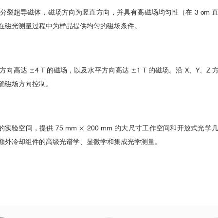
Nat Commun
2
4
图1，测量设备与光路示意图（图片来源于R. D. Averitt教授的公开报告）
±7 T 锥形分裂超导磁体，磁场方向为竖直方向，并具有高磁场均匀性（在 3 c
在磁光测量过程中为样品提供均匀的磁场条件。
详细信息请参考：
https://qd-china.com/zh/news/detail/2205101395268
提供竖直方向高达 ±4 T 的磁场，以及水平方向高达 ±1 T 的磁场。沿 X
确磁场方向控制。
缘体的证据
现最大化的实验空间，提供 75 mm × 200 mm 的大尺寸工作空间和开放
额外冷却组件的高级光谱学、显微学和集成光学测量。