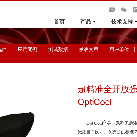
首页
产品
技术支持
选件
应用案例
测试数据
发表文章
用户单位
超精准全开放强
OptiCool
®
OptiCool
是一系列无需
光测量而设计。系统提供
标准 