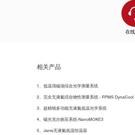
三维位移器接线
射频同轴线缆
光纤馈通件
在线
2
样品位移
图2，GdTiO
材料不同温度下的反
3
Nature Physics
在本工作中作者使用Quantum Design生产的
完
相关产品
关测量。OptiCool在2018年面世以来作为新型
栅压调控
实验。
中稳定样品聚焦所需的时间。
1、低温强磁场综合光学测量系统
另外，我们还可提供电学样品座，用户可将样品连
参考文献：
Jia et al., Nat. Phys (2021)
https:
2、完全无液氦综合物性测量系统 - PPMS DynaCool
3、超精细多功能无液氦低温光学系统
4、磁光克尔效应系统-NanoMOKE3
5、Janis无液氦低温恒温器