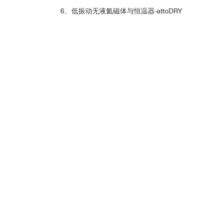
图3，GdTiO
材料光激
6、低振动无液氦磁体与恒温器-attoDRY
3
■
Science：扭曲二维材料磁性
安装有快
窗口与物镜
3