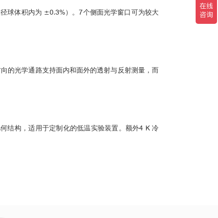
13
m 直径球体积内为 ±0.3%）。7个侧面光学窗口可为较大
、Y、Z 方向的光学通路支持面内和面外的透射与反射测量，而
式光学几何结构，适用于定制化的低温实验装置。额外4 K 冷