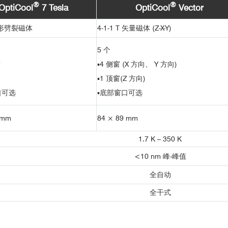
温光学研究平台
磁声子耦合新进展
国际用户举例：（排名不分先后）
®
®
OptiCool
7 Tesla
OptiCool
Vector
普林斯顿大学（美国）
锥形劈裂磁体
4-1-1 T 矢量磁体 (Z-X-Y)
用户
哈佛大学（美国）
加州大学伯克利分校（美国）
5 个
加州大学圣迭戈分校（美国）
窗
▪
4 侧窗 (X 方向、 Y 方向)
西北大学（美国）
▪
1 顶窗(Z 方向)
华盛顿大学（美国）
口可选
▪
底部窗口可选
俄勒冈州立大学（美国）
纽约州立大学石溪分校（美国）
 mm
84 × 89 mm
乔治梅森大学（美国）
1.7 K – 350 K
马普微结构物理研究所 （德国）
<10 nm 峰-峰值
哥廷根大学（德国）
国立材料研究所（日本）
全自动
MnBi
Te
4
2
全干式
超快光谱