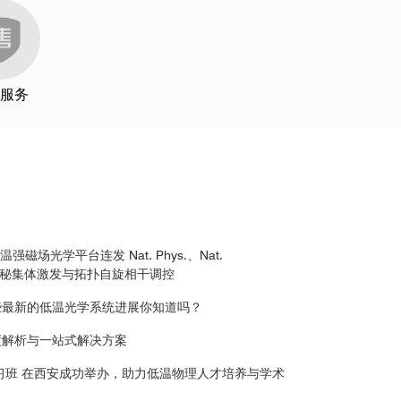
2
服务
c) 反射率在不同时间段的演变机制
研究平台-OptiCool
进行了电运输和vdW隧穿的相
ptiCool的多种电学通道非常方便用户进行
电学测量
和
此外，还提供快速热台，可减少在升温或变温过程
磁场光学平台连发 Nat. Phys.、Nat.
的隐秘集体激发与拓扑自旋相干调控
松插入样品舱。
些最新的低温光学系统进展你知道吗？
度解析与一站式解决方案
讲习班 在西安成功举办，助力低温物理人才培养与学术