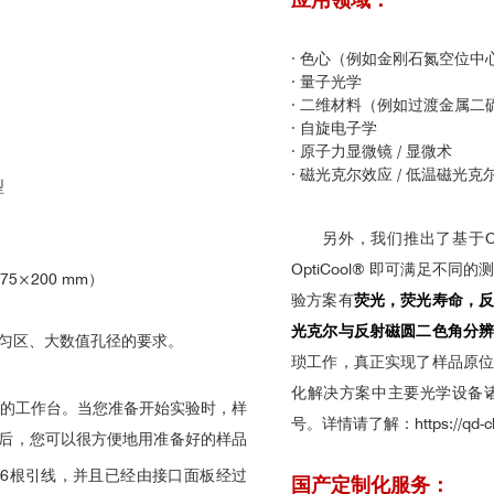
·
色心（例如金刚石氮空位中
·
量子光学
·
二维材料（例如过渡金属二
·
自旋电子学
·
原子力显微镜 / 显微术
·
磁光克尔效应 / 低温磁光克
型
另外，我们推出了基于Opt
OptiCool® 即可满足
75×200 mm
）
验方案有
荧光，荧光寿命，
光克尔与反射磁圆二色角分
均匀区、大数值孔径的要求。
琐工作，真正实现了样品原
化解决方案中主要光学设备
的工作台。当您准备开始实验时，样
号。
详情请了解：
https://qd
后，您可以很方便地用准备好的样品
16根引线，并且已经由接口面板经过
国产定制化服务：