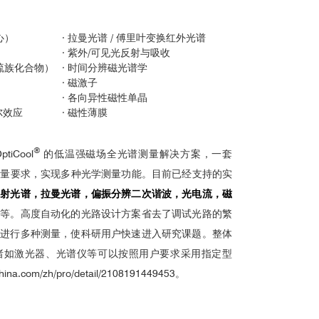
心）
·
拉曼光谱 / 傅里叶变换红外光谱
·
紫外/可见光反射与吸收
硫族化合物）
·
时间分辨磁光谱学
·
磁激子
·
各向异性磁性单晶
尔效应
·
磁性薄膜
®
iCool
的低温强磁场全光谱测量解决方案，一套
不同的测量要求，实现多种光学测量功能。目前已经支持的实
反射光谱，拉曼光谱，偏振分辨二次谐波，光电流，磁
辨
等。高度自动化的光路设计方案省去了调试光路的繁
位进行多种测量，使科研用户快速进入研究课题。整体
诸如激光器、光谱仪等可以按照用户要求采用指定型
-china.com/zh/pro/detail/2108191449453
。