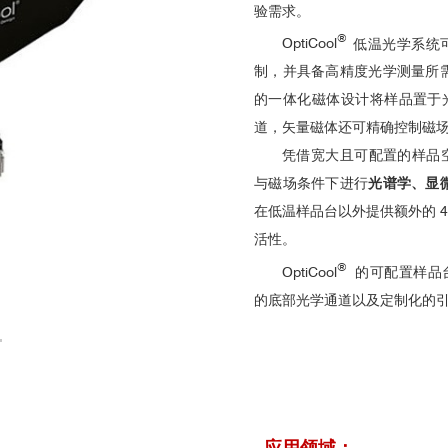
验需求。
®
OptiCool
低温光学系统可实
制，并具备高精度光学测量所
的一体化磁体设计将样品置于
道，矢量磁体还可精确控制磁
凭借宽大且可配置的样品空间
与磁场条件下进行
光谱学、显
在低温样品台以外提供额外的 
活性。
®
OptiCool
的可配置样品
的底部光学通道以及定制化的
应用领域：