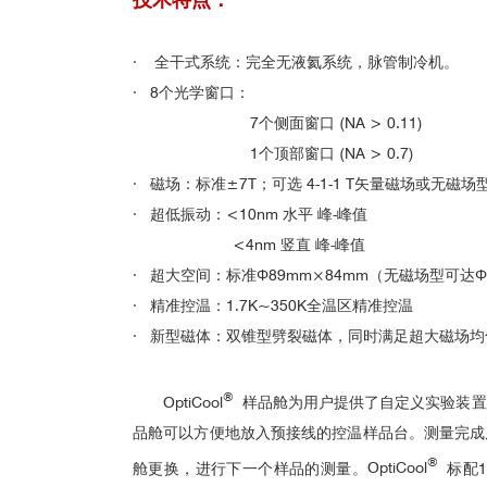
·
全干式系统：完全无液氦系统，脉管制冷机。
· 8个光学窗口：
7个侧面窗口 (NA > 0.11)
1个顶部窗口 (NA > 0.7)
· 磁场：标准±7T；可选 4-1-1 T矢量磁场或无磁场
· 超低振动：<10nm 水平 峰-峰值
<4nm 竖直 峰-峰值
· 超大空间：标准Φ89mm×84mm（无磁场型可达
Φ
· 精准控温：1.7K~350K全温区精准控温
· 新型磁体：双锥型劈裂磁体，同时满足超大磁场
®
OptiCool
样品舱为用户提供了自定义实验装置
品舱可以方便地放入预接线的控温样品台。测量完成
®
舱更换，进行下一个样品的测量。
OptiCool
标配