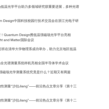
KE测量观察到的相干振荡
强磁场低温光学平台助力多领域研究获重要进展，多种光谱
um Design中国科技校园行技术交流会在浙江光电子研
uantum Design携低温强磁场光学平台亮相
ight and Matter国际会议
讲习班在清华大学物理系成功举办，助力北京地区低温
场全光谱测量系统样机亮相全国半导体学术会议
三维位移器
温强磁场光学测量系统究竟是什么？近期又有两篇
物性测量“沙拉Jiang”——前沿热点文章分享《第十三
物性测量“沙拉Jiang”——前沿热点文章分享《第十二
3