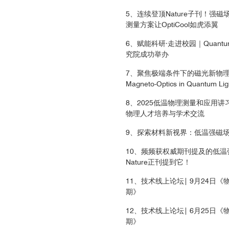
发后的磁矩演化，(a)光激发后磁矩演化的原理示意图；(b) 时间分辨MO
5、连续登顶Nature子刊！
体系中的磁畴和莫尔磁性的直接可视化
测量方案让OptiCool如虎添翼
6、赋能科研·走进校园｜Quant
究院成功举办
7、聚焦极端条件下的磁光新物理！Q
Magneto-Optics in Quantum L
8、2025低温物理测量和应用
物理人才培养与学术交流
9、探索材料新视界：低温强磁
速变温样品台和导热链接的三维位移器
安装有电学样品座和导热链接的
10、频频获权威期刊提及的低
Nature正刊提到它！
11、技术线上论坛| 9月24日《
3
期》
12、技术线上论坛| 6月25日《
3
期》