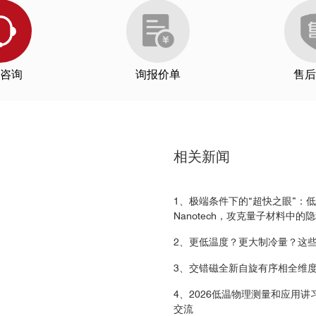
咨询
询报价单
售后
射率泵浦测量，(a)反射率随时间的变化；(b)峰值反射率随温度变化；(
全无液氦综合物性测量系统PPMS DynaCool
和
超精准全开放强磁场低温光学
相关新闻
的强磁场低温光学研究平台受到了很多好评，并获得了当年的R&D100大奖。O
1、极端条件下的“超快之眼”：低温强
Nanotech，攻克量子材料中
接到可拆卸样品座上的 16 个针脚上，该样品座配备有柔性排线，可轻
//doi.org/10.1038/s41567-021-01422-w
2、更低温度？更大制冷量？这
3、交错磁全新自旋有序相全维
https://qd-china.com/zh/news/detail/2201211512372
4、2026低温物理测量和应用
交流