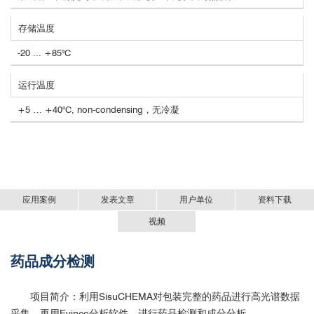
存储温度
-20 ... +85°C
运行温度
+5 … +40°C, non-condensing，无冷凝
应用案例
发表文章
用户单位
资料下载
视频
药品成分检测
Introduction of SPECIM sisuCHEMA
高光谱化学成像工作站-SisuCHEMA.pdf
项目简介：利用SisuCHEMA对包装完整的药品进行高光谱数据
采集，再用Evince分析软件，进行药品检测和成分分析