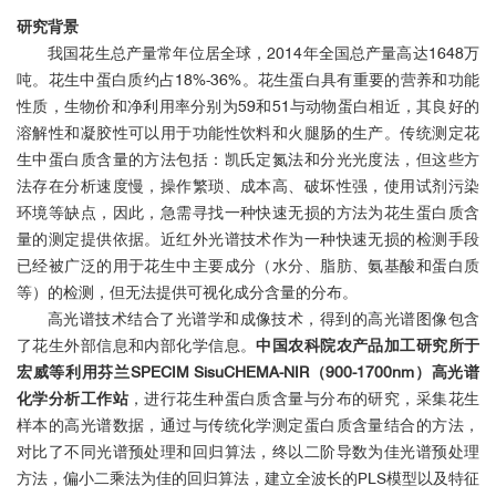
研究背景
我国花生总产量常年位居全球，2014年全国总产量高达1648万
吨。花生中蛋白质约占18%-36%。花生蛋白具有重要的营养和功能
性质，生物价和净利用率分别为59和51与动物蛋白相近，其良好的
溶解性和凝胶性可以用于功能性饮料和火腿肠的生产。传统测定花
生中蛋白质含量的方法包括：凯氏定氮法和分光光度法，但这些方
法存在分析速度慢，操作繁琐、成本高、破坏性强，使用试剂污染
环境等缺点，因此，急需寻找一种快速无损的方法为花生蛋白质含
量的测定提供依据。近红外光谱技术作为一种快速无损的检测手段
已经被广泛的用于花生中主要成分（水分、脂肪、氨基酸和蛋白质
等）的检测，但无法提供可视化成分含量的分布。
高光谱技术结合了光谱学和成像技术，得到的高光谱图像包含
了花生外部信息和内部化学信息。
中国农科院农产品加工研究所于
宏威等利用芬兰SPECIM SisuCHEMA-NIR（900-1700nm）高光谱
化学分析工作站
，进行花生种蛋白质含量与分布的研究，采集花生
样本的高光谱数据，通过与传统化学测定蛋白质含量结合的方法，
对比了不同光谱预处理和回归算法，终以二阶导数为佳光谱预处理
方法，偏小二乘法为佳的回归算法，建立全波长的PLS模型以及特征