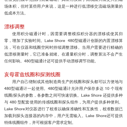
场体积，但对某些用户来说，这是一种进行低漂移交流磁场测量的
低成本方法。
漂移调整
使用积分磁通计时，因需要
调整模拟积分器的漂移或使其归
零，增加了实验时间。Lake Shore
4
80型磁通计创新的
内置漂移算
法，可在仪器和线圈空闲时持续调整漂移。当用户需要进行精确的
低漂移测量时，它已准备就绪。在通量积分时，调整算法不会产生
任何影响。
4
80型磁通计
还可提供手动漂移调节功能。
亥母霍兹线圈和探测线圈
用户自己绕制或其他制造商生产的线圈和探头都可以方便地与
4
80型磁通计
一起使用。
4
80型磁通计
允许用户保存多达 10 个现有
线圈/探头的参数，各参数之间可快速切换。Lake Shore 还提供多种
与 480 型配套使用的传感线圈和探头组件，为用户提供多种便利。
Lake Shore对仪器进行了校准以确保准确性和互换性，校准数据已
加载到探头连接器的内存中，用户无需输入。
Lake Shore
还可提供
特殊线圈组件，并可根据客户需求定制。