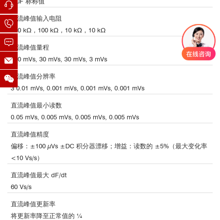
1 μF 标称值
直流峰值输入电阻
100 kΩ，100 kΩ，10 kΩ，10 kΩ
直流峰值量程
300 mVs, 30 mVs, 30 mVs, 3 mVs
helmholtz-field-standards.pdf
直流峰值分辨率
③ 搜索线圈：磁体检测与研究（适用于狭小间
3 0.01 mVs, 0.001 mVs, 0.001 mVs, 0.001 mVs
隙或磁场梯度环境）
直流峰值最小读数
0.05 mVs, 0.005 mVs, 0.005 mVs, 0.005 mVs
直流峰值精度
偏移：±100 µVs ±DC 积分器漂移；增益：读数的 ±5%（最大变化率
<10 Vs/s）
直流峰值最大 dF/dt
60 Vs/s
直流峰值更新率
将更新率降至正常值的 ¼