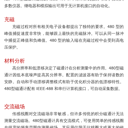
多数仪器。继电器和模拟输出可用于无计算机接口的自动化。
充磁
充磁过程对所有相关电子设备都提出了独特的要求。480 型的
峰值捕捉速度非常快，能够跟上最快的充磁脉冲。可以从同一脉冲
中捕捉正峰值和负峰值。480 型的输入端在充磁过程中会受到高电
压保护。
材料分析
高分辨率和低漂移决定了磁通计在分析测量中的作用。4
80型磁
通计因
低
本底噪声提高其
分辨率。配置的滤波器有助于保持读数的
安静。自动和手动漂移调整模式有助于优化积分器的低漂移特性。
4
80型磁通计
配有 IEEE-488 和串行计算机接口，可自动采集数据。
交流磁场
传感线圈对交流磁场非常敏感，但许多传统的积分磁通计无法
测量交流磁场。
4
80型磁通计
具有交流模式，可使用简单的传感线圈
在很宽的频率范围内测量磁场。其应用仅限于比线圈大或更大的磁