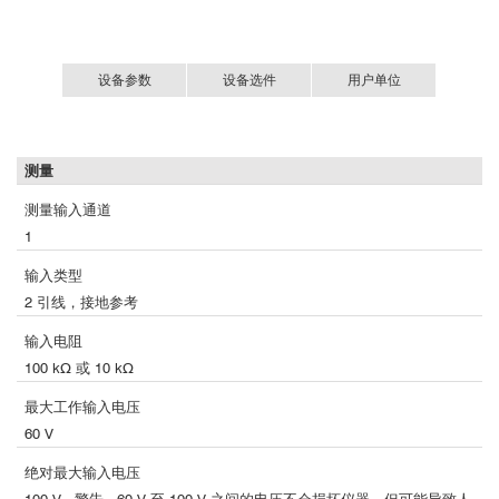
设备参数
设备选件
用户单位
① 亥姆赫兹线圈--标准磁场线圈（磁场发生用）
测量
·
测量输入通道
1
输入类型
2 引线，接地参考
输入电阻
100 kΩ 或 10 kΩ
最大工作输入电压
60 V
绝对最大输入电压