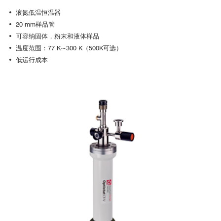
• 液氮低温恒温器
• 20 mm样品管
• 可容纳固体，粉末和液体样品
• 温度范围：77 K~300 K（500K可选）
特有的样品交换及调节方法
• 低运行成本
OptistatDryBLV Cryofree无冷媒低温恒温器系列设计有独特的侧面
装载接口。当跟可拆卸样品架和低振动支脚连用时，客户可轻松更换样
品而无需重新调整光路或移动低温恒温器。
可选择透射或者反射样品架，两种样品架均可配置位于样品上方的2
0针连接器或12弹簧PCB连接来控制直流电信号的输入输出。
用户可以在不影响光路的情况下更换样品或者进行加电断电测试。
红外光谱，傅里叶变换红外光谱以及太赫兹光谱
红光和太赫兹光谱，广泛用于高分子材料，无机化学材料，药物和
制药相关的研究，在固态和半导体物理领域也有很多应用案例。针对这
个波段，Optistat系列提供如CaFe2，ZnSe或者TPX等红外光学窗口。
由于Optistat的光学窗口是客户可自行更换的，这就使得该系统拥有
更宽的光谱透射范围，从而达到更丰富的灵活性。