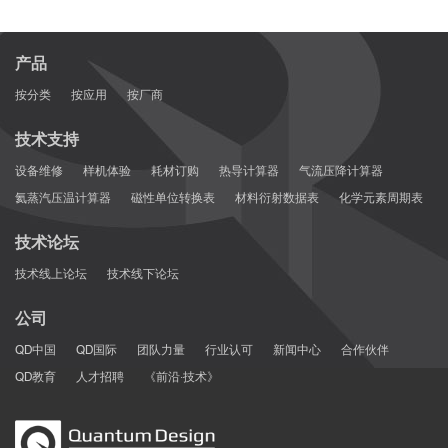
产品
按分类
按应用
按厂商
技术支持
设备维修
样机体验
耗材订购
热导计算器
气流压降计算器
氦蒸汽压温计算器
磁性单位转换表
材料衍射数据表
化学元素周期表
技术论坛
技术线上论坛
技术线下论坛
公司
QD中国
QD国际
团队力量
行业认可
新闻中心
合作伙伴
QD教育
人才招聘
《前沿·技术》