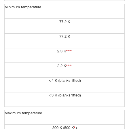
Minimum temperature
77.2 K
77.2 K
2.3 K
***
2.2 K
***
<4 K (blanks fitted)
<3 K (blanks fitted)
Maximum temperature
300 K (500 K
*
)