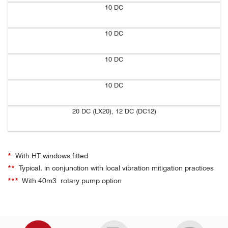
10 DC
10 DC
10 DC
10 DC
20 DC (LX20), 12 DC (DC12)
*
With HT windows fitted
*
*
Typical, in conjunction with local vibration mitigation practices
*
*
*
With 40m3 rotary pump option