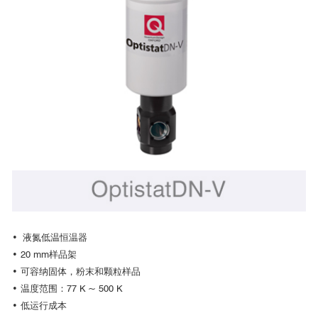
特性
Optistat系列低温恒温器窗口选项
光致发光
• 液氮低温恒温器
光致发光PL被广泛用来研究常温下的半导体特性。在低温环境中，
提供Spectrosil B光学窗口作为低温恒温器的标配，该窗口从紫外到
• 20 mm样品架
光致发光光谱谱线更窄更锐，强度也更大，可以揭示更多的样品结构信
中红外都有良好的透过率
• 可容纳固体，粉末和颗粒样品
息。
此外，我们还提供一系列其他光学窗口材料，来适应从紫外到远红
• 温度范围：77 K ~ 500 K
Optistat所提供的超宽的温度跨度，可以研究样品在低温下一些特殊
外甚至太赫兹波段的应用
• 低运行成本
的激发发射特性，而这些特性在室温下是被高热声子背景所淹没的。
所有窗口都是使用者可更换的，这能让使用者能够根据实验的具体