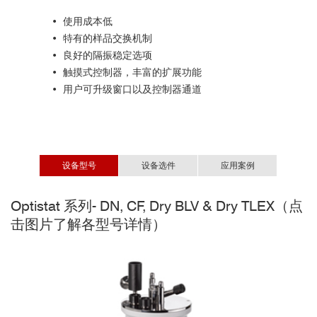
• 使用成本低
• 特有的样品交换机制
• 良好的隔振稳定选项
• 触摸式控制器，丰富的扩展功能
• 用户可升级窗口以及控制器通道
设备型号
设备选件
应用案例
Optistat 系列- DN, CF, Dry BLV & Dry TLEX（点
Mercury智能温控器
拉曼散射
击图片了解各型号详情）
拉曼散射或拉曼效应是指分子被激发到更高的振动或者转动能级过
后产生的光子非弹性散射。Optistat系列让在低温下进行拉曼光谱分析的
样品形态更加多样化，样品既可以是气体，液体，也可以是固体。
复杂的样品如生物有机体或者人体组织等，也能通过将样品置于交
换气低温样品室内的各种样品支架上来进行拉曼光谱分析。