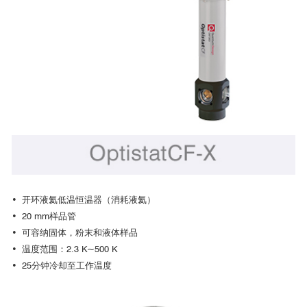
很多光谱仪厂家也提供跟Optistat系列兼容的光谱仪-低温恒温器适配器。
• 开环液氦低温恒温器（消耗液氦）
• 20 mm样品管
• 可容纳固体，粉末和液体样品
• 温度范围：2.3 K~500 K
• 25分钟冷却至工作温度
光调制反射谱
光调制反射谱是一种针对半导体电子结构，特别是带边结构和带隙
中分离能级研究的高灵敏度的光学探测方法。