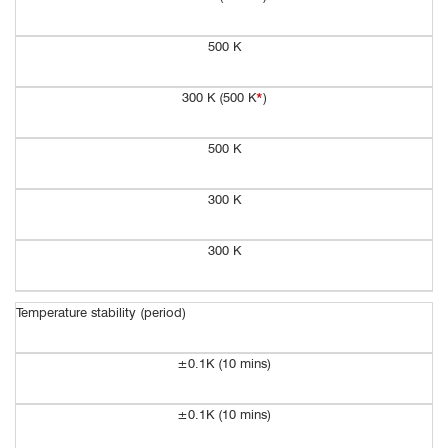
500 K
300 K (500 K
*
)
500 K
300 K
300 K
Temperature stability (period)
±0.1K (10 mins)
±0.1K (10 mins)