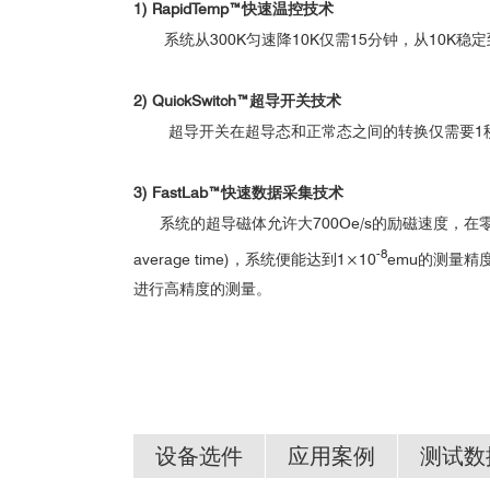
1) RapidTemp™快速温控技术
系统从300K匀速降10K仅需15分钟，从10K稳定到
2) QuickSwitch™超导开关技术
超导开关在超导态和正常态之间的转换仅需要1
3) FastLab™快速数据采集技术
系统的超导磁体允许大700Oe/s的励磁速度，在零场
-8
average time)，系统便能达到1×10
emu的测量精
进行高精度的测量。
设备选件
应用案例
测试数