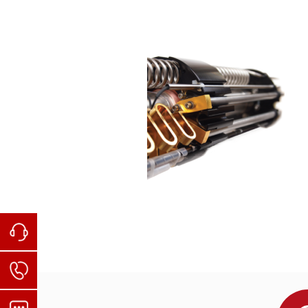
■ 温下重费米子材料NdV
Al
高温直流、交流磁化率测量数据
MPMS3设备介绍
Nayak, Ajaya K., et al. "Magnetic antiskyrmions ab
2
20
110
800
Singha, Ratnadwip, et al. "Large nonsaturating ma
全新一代磁学测量系统-MPMS3.pdf
Sciences 114.10 (2017): 2468-2473.
国内部分用户：
Liu, Enke, et al. "Giant anomalous Hall effect in 
2
20
Bordelon, Mitchell M., et al. "Field-tunable quantu
Bahrami, Faranak, et al. "Thermodynamic evidence of
Deng, Liangzi, et al. "Higher superconducting tran
(2019): 2004-2008.
Ortiz, Brenden R., et al. "CsV
Sb
: AZ2 Topological
3
5
Karube, Kosuke, et al. "Room-temperature antiskyr
Li, Jing, et al. "Printable two-dimensional superco
清华大
Maniv, Eran, et al. "Exchange bias due to coupling 