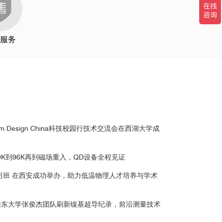
服务
科技大学
m Design China科技校园行技术交流会在西湖大学成
东大学
0K到96K再到磁场重入，QD设备全程见证
讲习班 在西安成功举办，助力低温物理人才培养与学术
山东大学张俊杰团队刷新镍基超导纪录，前沿测量技术
3
小磁矩样品