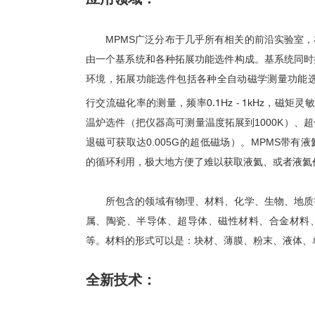
MPMS
广泛分布于几乎所有相关的前沿实验室，
由一个基系统和各种拓展功能选件构成。基系统同时
环境，
拓展功能选
件包括
各种全自动磁学测量功能
行交流磁化率的测量
，
频率
0.1Hz - 1kHz
，磁矩
灵敏
温炉选件（
把仪器高可测量温度拓展到
1000K
）、超
退磁可获取达
0.005G
的超低磁场
）。
MPMS
带有液
的循环利用，极大地方便了难以获取液氦、或者液氦
所包含的领域有物理、材料、化学、生物、地质
属、陶瓷、半导体、超导体、磁性材料、合金材料
等。材料的形式可以是：块材、薄膜、粉末、液体、
全新技术：