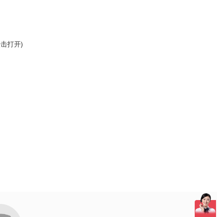
69 (2017): 561-566.
 Proceedings of the National Academy of
点击打开)
: 1125-1131.
YbO 2." Nature Physics 15.10 (2019): 1058-1064.
ers 123.23 (2019): 237203.
edings of the National Academy of Sciences 116.6
 Letters 125.24 (2020): 247002.
with S4 symmetry." Nature Materials (2021): 1-6.
山大学
ysics (2021): 1-6.