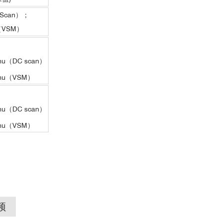
 Scan）；
（VSM）
：
u（DC scan）
mu（VSM）
u（DC scan）
mu（VSM）
频