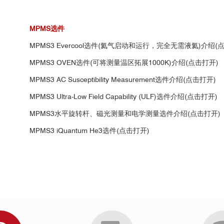
的超导特性研究
ove room temperature in tetragonal Heusler materials." Nature 548.76
MPMS选件
gnetoresistance and signature of nondegenerate Dirac nodes in ZrSiS."
MPMS3 Evercool选件(氦气启动和运行，完全无需液氦)介绍(
2
20
MPMS3 OVEN选件(可将测量温区拓展1000K)介绍(点击打开)
a ferromagnetic kagome-lattice semimetal." Nature physics 14.11 (2018)
MPMS3 AC Susceptibility Measurement选件介绍(点击打开)
m disordered ground state in the triangular-lattice antiferromagnet Na
 proximity to a Kitaev spin liquid in Ag
MPMS3 Ultra-Low Field Capability (ULF)选件介绍(点击打开)
LiIr
O
." Physical review lett
3
2
6
sition temperature by breaking the universal pressure relation." Proce
MPMS3水平旋转杆、磁光测量和电学测量选件介绍(点击打开)
MPMS3 iQuantum He3选件(点击打开)
 Kagome Metal with a Superconducting Ground State." Physical Review
mions and sawtooth surface textures in a non-centrosymmetric magnet 
nducting monolayers." Nature Materials 20.2 (2021): 181-187.
学
北京大学
复旦大学
中
between coexisting antiferromagnetic and spin-glass orders." Nature Ph
镍材料高温直流、交流磁化率测量数据