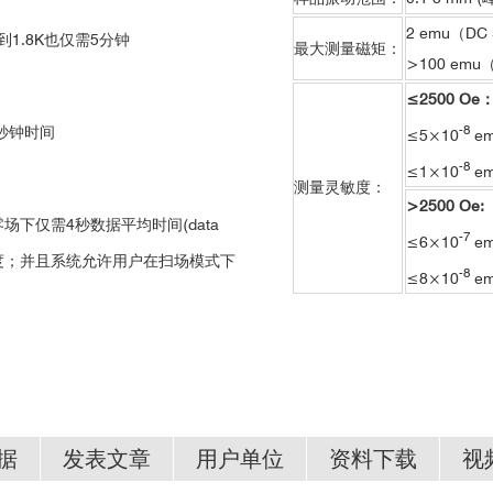
2 emu（DC
1.8K也仅需5分钟
最大测量磁矩：
>100 emu
≤2500 Oe
-8
秒钟时间
≤5×10
em
-8
≤1×10
e
测量灵敏度：
>2500 Oe:
下仅需4秒数据平均时间(data
-7
≤6×10
em
度；并且系统允许用户在扫场模式下
-8
≤8×10
e
据
发表文章
用户单位
资料下载
视