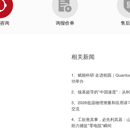
咨询
询报价单
售后
理所
南京大学
浙江大学
华中
相关新闻
2
20
J. Phys. Soc. Jpn.
1、赋能科研·走进校园｜Quantu
功举办
相关性质研究
大学
兰州大学
中国科学技术大学
山
2、镍基超导的“中国速度”：从8
3、2026低温物理测量和应用
交流
6
4、工欲善其事，必先利其器：
sor Eckert
MPMS
助力捕捉“零电阻”瞬间