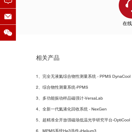
磁化率测试数据
在线
中科院物
相关产品
1、完全无液氦综合物性测量系统 - PPMS DynaCool
2、综合物性测量系统-PPMS
■
温下Al
Re铝铼合金超导体
南方科技
6
3、多功能振动样品磁强计-VersaLab
4、全新一代氦液化回收系统 - NexGen
5、超精准全开放强磁场低温光学研究平台-OptiCool
Profes
6、MPMS系统He3选件-iHelium3