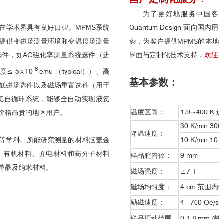
为了更好地服务中国客
在学术界具有良好口碑。
MPMS
系统
Quantum Design 
提供变磁场测量环境和变温度场测量
势，为客户提供
MPMS
的本地
选件，如
AC
磁化率测量系统选件（
进
界面与定制化技术支持，
欢迎
-8
度
≤ 5×10
emu （typical））、高
基本参数：
低磁场选件以及磁场重置选件（
用于
氦自循环系统，能够全自动实现液氦
温度区间：
1.9~400 
价格昂贵的地区用户。
30 K/min 3
降温速度：
等学科。所能研究测量的材料涵盖金
10 K/min 1
、有机材料、介电材料和高分子材料
样品腔内径：
9 mm
单晶及纳米材料。
磁场强度：
±7 T
磁场均匀度：
4 cm 范围内
励磁速度：
4 - 700 Oe/s
样品振动范围：
0.1-8 mm (