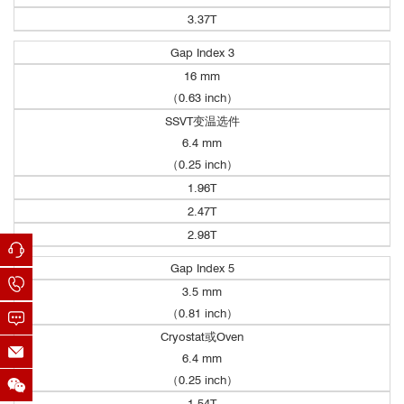
3.37T
Gap Index 3
16 mm
（0.63 inch）
SSVT变温选件
6.4 mm
（0.25 inch）
1.96T
2.47T
2.98T
Gap Index 5
Autonomous 3D
positional control of a magnetic microrobot using reinforcement
3.5 mm
Oven高温炉选件：
（0.81 inch）
[1]
learning
Nature Machine Intelligence
温度范围：室温 - 1273 K
Cryostat或Oven
温度稳定性：0.1 K
6.4 mm
温度分辨率：0.001 K
（0.25 inch）
变温速率：5K/min
降温时间：室温到100K需40分钟
1.54T