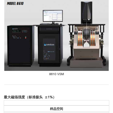
降温时间：室温降到100 K需40分钟
CoPt磁性纳米薄膜（饱和磁矩为20 μemu）在饱和磁场5000 Oe，
磁场变化步长25 Oe，信号采集速度为100 ms/point时的磁滞回线。
总用时1分25秒
8610 VSM
最大磁场强度（标准极头
±
1%
）
样品空间