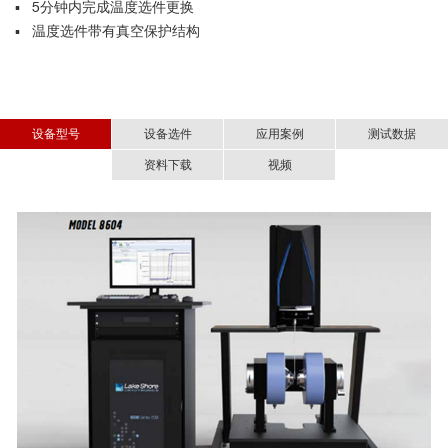
▪ 5分钟内完成温度选件更换
▪ 温度选件带有真空保护结构
设备型号
设备选件
应用案例
测试数据
资料下载
视频
变温选件
地质领域：VSM搭载全新FORC分析磁性矿物
新一代8600系列振动样品磁强计全新设计和升级
Lake Shore 8600系列振动样品磁强计-中文资料.pdf