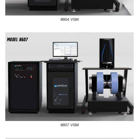
100ms/point 时无样品背景噪声测试，噪声峰值119.5 nemu - 800
nemu
8604 VSM
Nature-based solutions for monitoring the impact of vehicular
particulate matter and for the preventive conservation of the
Palatine Hill archaeological site in Rome, Italy
[1]
Science of the Total Environment
SSVT一体化变温选件：
10s/point 时无样品背景噪声测试，噪声峰值13 nemu - 50 nemu
温度范围：77 K, 100 - 950 K
温度稳定性：0.1 K RMS
8607 VSM
温度分辨率：0.001 K
变温速率：最大可达8T/min