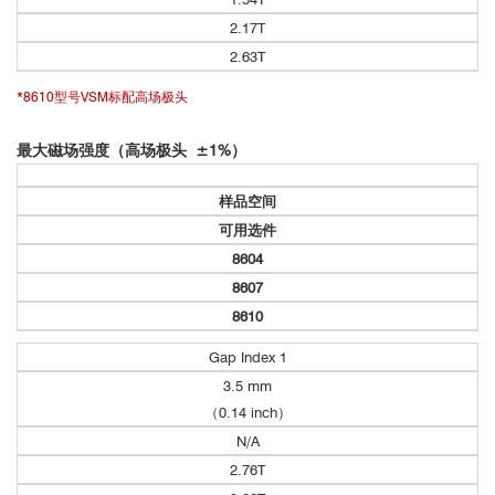
2.17T
2.63T
*8610型号VSM标配高场极头
矢量选件
最大磁场强度（高场极头
±
1%
）
样品空间
可用选件
8604
8607
8610
Gap Index 1
3.5 mm
（0.14 inch）
Lake Shore Cryotronics, Ltd.新推出的
振动
N/A
样品磁强计
2.76T