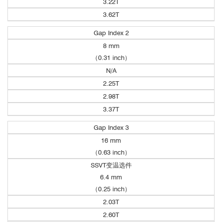
3.22T
3.62T
Gap Index 2
8 mm
（0.31 inch）
室温矢量测量
N/A
2.25T
2.98T
3.37T
Gap Index 3
16 mm
（0.63 inch）
SSVT变温选件
6.4 mm
（0.25 inch）
2.03T
2.60T