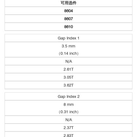
可用选件
8604
8607
CoPt磁性纳米薄膜（饱和磁矩为20 μemu）在饱和磁场5000 Oe，
磁场变化步长25 Oe，信号采集速度为1 s/point时的磁滞回线。总用
8610
Cryostat低温恒温器选件：
时13分30秒
美国知名低温设备制造商Lake Shore
Gap Index 1
温度范围：4.2 K,55 - 450 K （LHe）
Cryotronics, Ltd.全新推出的
8600系列振动样品磁强计
3.5 mm
77 K, 85 - 450 K （LN
）
2
（0.14 inch）
温度稳定性：0.1 K（LHe）；0.2 K （LN2）
N/A
温度分辨率：0.001 K
2.61T
降温时间：5分钟
3.05T
参考文献：
3.62T
Gap Index 2
Science of the Total Environment
8 mm
（0.31 inch）
Nature子刊！磁性微型机器人精准表征
N/A
2.37T
2.83T