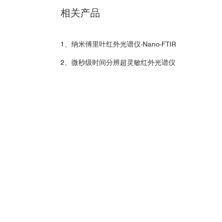
https://qd-china.com/zh/jsonline/detail/2007201097
相关产品
https://qd-china.com/zh/jsonline/detail/2006281082
1、纳米傅里叶红外光谱仪-Nano-FTIR
https://qd-china.com/zh/jsonline/detail/2006181740
2、微秒级时间分辨超灵敏红外光谱仪
https://qd-china.com/zh/jsonline/detail/2006110949
https://qd-china.com/zh/jsonline/detail/2006041118
https://qd-china.com/zh/jsonline/detail/2004171891
上左：水中上