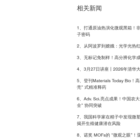
890
相关新闻
909
1、打通原油热演化微观黑箱！
子密码
941
2、从阿波罗到嫦娥：光学光热
034
3、无标记免制样！高分辨化学成
4、3月27日讲座丨2026年
659
5、登刊Materials Today
壳” 式精准释药
727
6、Adv. Sci.亮点成果！中
全” 协同突破
7、我国科学家在精子中发现微塑料
揭开生殖健康潜在风险
皮细胞的光学照片；
8、诺奖 MOFs的 “微观之眼