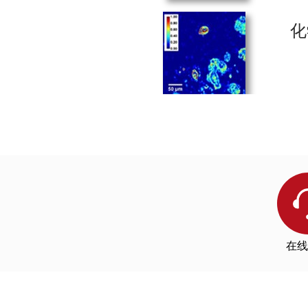
ge, 2022
https://qd-china.com/zh/jsonline/detail/2107121189
Using mid infrared to perform investigations beyond the diff
化
copy. Bazin, D. et al.Comptes Rendus. Chimie, 2022
高分子膜缺陷。左：尺寸为240
Optical photothermal infrared spectroscopy can differentiate 
https://qd-china.com/zh/jsonline/detail/2105271616
右：在无缺陷处（红色）和缺陷处（蓝色）的样品的IR谱图，998 
ds, 2022
Probing Individual Particles Generated at the Freshwater–S
征红
https://qd-china.com/zh/jsonline/detail/2105261799
on. Mirrielees, J. et al.ACS Meas. Sci. Au, 2022
Parts-per-Million Detection of Trace Crystal Forms Using AF
Ultrafast Widefield Mid-Infrared Photothermal Heterodyne Im
https://qd-china.com/zh/jsonline/detail/2104281190
3、生命科学
Chapter 8 - Raman-integrated optical photothermal infrared 
Chapter 9 - Optical photothermal infrared spectroscopic ap
et al.Molecular and Laser Spectroscopy, 2022
Contribution of Infrared Spectroscopy to the Understanding o
https://qd-china.com/zh/jsonline/detail/2104261455
Novel Submicron Spatial Resolution Infrared Microspectrosc
Overcoming challenging Failure Analysis sample types on a
Optical photothermal infrared spectroscopy with simultaneou
Report, 2022
https://qd-china.com/zh/jsonline/detail/2101191781
在线
Super-resolution infrared microspectroscopy reveals heteroge
左：70*70 µm范围的血红
https://qd-china.com/zh/jsonline/detail/2007311020
-1
1583cm
处的Raman照片；
Ra