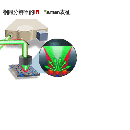
、相同分辨率的
IR
+
R
aman表征