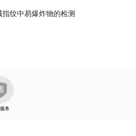
 PhotoThermal IR spectros
Biomedical and life science
域指纹中易爆炸物的检测
MMA微塑料混合物的亚微米红外拉曼同步O-PTIR
. et al.Analytical Metho
Biomedical and life science
光谱和成像分析
roscopic Characterizati
Environmental and Microplastics
Pharmaceuticals
Photonics, bio
copy, 2022
Photonics, bio
pectroscopy. Krafft, C.
Microplastics
., 2022
Bio and life science review
2 Proceedings, 2022
FA/contamination
FA/contamination
oeke, J. et al.Scientific
Microplastics
服务
Talanta, 2022
Life science, hair
骨骼中的蛋白质分布分析