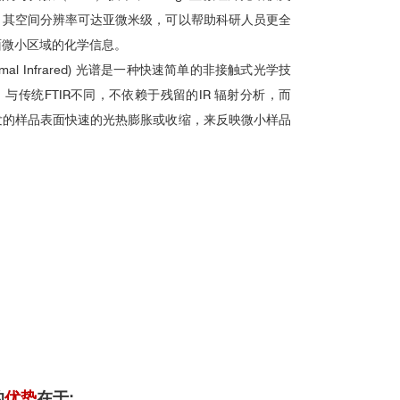
，其空间分辨率可达亚微米级，可以帮助科研人员更全
面微小区域的化学信息。
otothermal Infrared) 光谱是一种快速简单的非接触式光学技
与传统FTIR不同，不依赖于残留的IR 辐射分析，而
发的样品表面快速的光热膨胀或收缩，来反映微小样品
的
优势
在于: