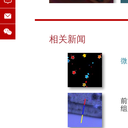
Automated analysis of microplastics based on vibrational sp
图谱中可以明显看出在不同区域上
22
Vitamin D and Calcium Supplementation Accelerate Vascular 
部分用户评价：
ecular Sciences, 2022
Polarization Sensitive Photothermal Mid-Infrared Spectros
2、高分子
Identification of spectral features differentiating fungal str
相关新闻
Optical photothermal infrared spectroscopy can differentiate 
Correlative imaging to resolve molecular structures in indivi
medicine: Nanotechnology, Biology, and Medicine, 2022
Leveraging high-resolution spatial features in mid-infrared s
微
APPLICATION OF OPTICAL PHOTOTHERMAL INFRARED (O-
l.Temple Univ, Master thesis, 2022
Matrix/Mineral Ratio and Domain Size Variation with Bone Tis
Simultaneous Raman and infrared spectroscopy: a novel combin
Phase separation in surfactant-containing amorphous solid 
Webinar 视频：
mposition. Yang, R. et al.International Journal of Pharmaceut
Synovial joint cavitation initiates with microcavities in int
前
gy Open, 2022
组
Steam disinfection enhances bioaccessibility of metallic nano
https://qd-china.com/zh/jsonline/detail/2111121786
Environmental Science, 2022
NOVEL SPECTROSCOPY TECHNIQUES USED TO INTERROGATE 