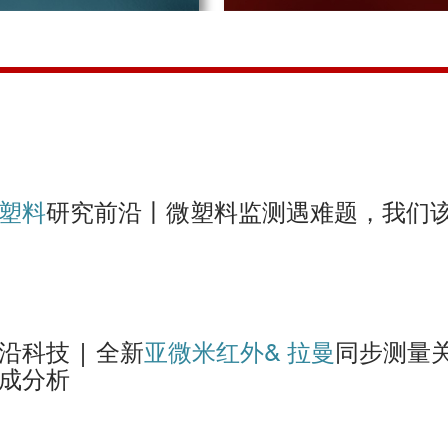
ectroscopy: are we measuring the same metrics?. Dong, M. et al.Analytical and Bioa
的羰基，氨基以及CH
拉伸振动的分布
2
高分子薄膜层间的亚微
Calcification in a Model of Pseudoxanthoma Elasticum. Bouderlique, E. et al.Inte
copic Imaging of Human Bone Marrow Tissue. Mankar, R. et al.Applied Spectroscopy
ains in infrared absorption spectroscopic images. Stancevic, D. et al.Lund Univ, Ugrad
equine osteoarthritic plasma extracellular vesicles from healthy controls. Clarke, E.
dual cells: substrate validation study for super-resolution infrared microspectrosco
pectroscopic imaging to classify tissue subtypes in ovarian cancer. Gajjela, C. et al
塑料
研究前沿丨微塑料监
测遇难题，我们
PTIR) SPECTROSCOPY TO ASSESS BONE COMPOSITION AT THE SUBMICRON SCA
sue Age: a Photothermal Infrared Study. Ahn, T. et al.Journal of Structural Biology
ation for studying bacterial infections at the single cell level. Lime, C. et al.Ch
环氧树
dispersions: Orthogonal analytical methods to probe the effects of surfactants on
ics, 2022
erzone and is coupled to skeletal flexion and elongation in developing mouse embryo li
沿科技 | 全新
亚微米红外& 拉
曼
同步测量
成分析
particles in nano-enabled silicone-rubber baby bottle teats, pacifiers, and teethers
317
EQUINE OSTEOARTHRITIC EXTRACELLULAR VESICLES. Clarke, E. et al.Osteoa