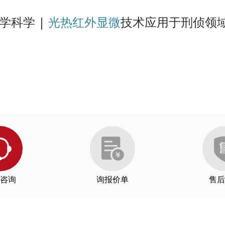
461
raction limits of microcristalline pathologies: advantages and limitation of Optical
学科学 |
光热红外显微
技术应用于刑侦领
PS和P
 µm的两层薄层上缺陷的光学图像；
equine osteoarthritic plasma extracellular vesicles from healthy controls. Clarke, E
091
cm-1处为of isotactic polypropylene 的特
eawater Interface through Combined Raman, Photothermal Infrared, and X-ray Spect
外吸收峰
921
-PTIR Microscopy. Razumtcev, A. et al.Analytical Chemistry, 2022
aging. Paiva, E. et al.Analytical Chemistry, 2022
055
microscopy: technology and applications. Li, X. et al.Molecular and Laser Spectros
plications in microplastics—comparison with Fourier transform infrared and Raman s
f Amyloid Protein Aggregation in Complex Systems. Ami, D. et al.Front. Mol. Biosci
647
opy for Failure Analysis of Semiconductor Components. Zulkifli, S. et al.IPFA 202
 single IR/Raman platform. Anderson, J. et al.ISTFA 2022 Proceedings, 2022
sly acquired Raman spectroscopy for two-dimensional microplastic identification. B
473
咨询
询报价单
售后
neous distribution of photosensitive lipids in human hair medulla. Sandt, C. et al.
细胞的光学照片；中：红色条框区域在
116
右：红血细胞选择区域的同步的IR和
矿物质的红外成像：小鼠
man图谱