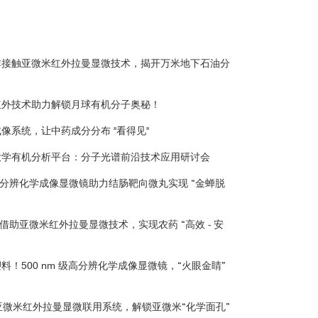
非接触亚微米红外拉曼显微技术，揭开万米地下石油分
红外技术助力解锁月球有机分子奥秘！
像系统，让中药成分分布 "看得见"
清华大学有机分析平台：分子光谱前沿技术应用研讨会
 Bio！高分辨化学成像显微镜助力结肠靶向微丸实现 “金蝉脱
国农大借助亚微米红外拉曼显微技术，实现农药 “高效 - 安
！500 nm 级高分辨化学成像显微镜，“火眼金睛”
”！亚微米红外拉曼显微联用系统，解锁亚微米“化学面孔”