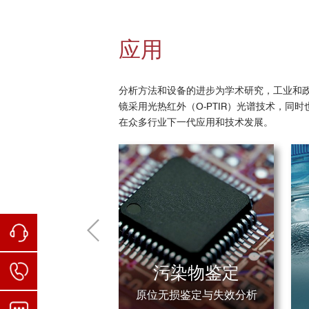
1、多层薄膜
发表文章
BTV专访：
非接触式亚微米分辨红外
应用
Optical photothermal infrared spectroscopy for nanochemical
非接触亚微米分辨红外拉曼同步测量系统—mIRage（
023
Fluorescently Guided Optical Photothermal Infrared Microspec
分析方法和设备的进步为学术研究，工业和政
ry, 2023
镜采用光热红外（O-PTIR）光谱技术，同
Innovative Vibrational Spectroscopy Research for Forensic A
在众多行业下一代应用和技术发展。
High-Throughput Antimicrobial Susceptibility Testing of Esch
hemistry, 2023
Prebiotic-Based Nanoamorphous Atorvastatin Attenuates Nonal
Optical photothermal infrared spectroscopy: A novel solution f
ams, S. et al.Front. Microbiol., 2023
Mapping ancient sedimentary organic matter molecular struct
2023
A review on analytical performance of micro- and nanoplasti
Video-rate Mid-infrared Photothermal Imaging by Single Pulse
Microfluidics as a Ray of Hope for Microplastic Pollution. Ece
污染物鉴定
Critical assessment of approach towards estimation of micro
高光谱成像： 1 sec/spe
mIRage Demo演示-Microplastics
Development of a Binary Digestion System for Extraction Micr
原位无损鉴定与失效分析
样品区域尺寸：20 µm x 85 
ience, 2022