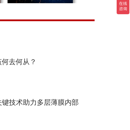
nalytical Chemistry, 20
Microplastics
米空间分辨O-PTIR分析
rnational Journal of Mol
Pharmaceuticals
, 2022
Biomedical and life science
 Thesis, 2022
Bio and environmental
 et al.BioXvid, 2022
BioXvid
py. Paulus, A. et al.Nano
Biomedical and life science
.BioarXiv, 2022
Biomedical and life science
该何去何从？
LE. Reiner, E. et a
Biomedical and life science
, 2022
Journal of Structural Biology
emical Science, 2022
Biomedical and life science
脂包埋聚苯乙烯球的亚微米分辨O-PTIR线扫描
 morphology and phase co
Pharmaceuticals
mbs. Kim, M. et al.Biolo
关键技术助力多层薄膜内部
Biomedical and life science
. Su, Y. et al.Journal of
Microplastics
rthritis and Cartila
Biomedical and life science