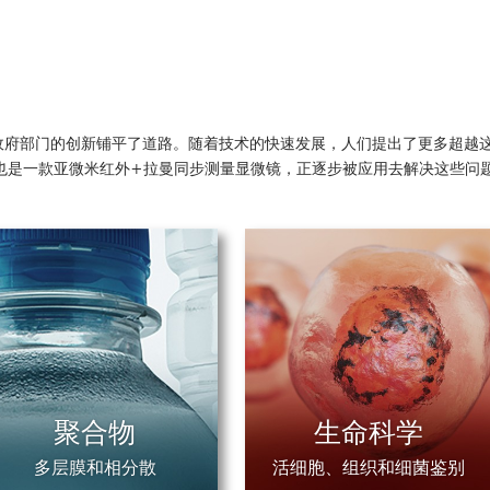
拉曼同步测量新技术如何解决微塑料监测难题
 analysis of pharmaceutical dry powder aerosols. Khanal, D. et al.International Jo
生物医学应
科学研究
材料领域）.pdf
troscopy for Protein-Specific Bioimaging at Subcellular Level. Prater, C et al.Jour
府部门的创新铺平了道路。随着技术的快速发展，人们提出了更多超越这些
时也是一款亚微米红外+拉曼同步测量显微镜，正逐步被应用去解决这些问题
pplication. Weberm A. et al.Analytical Chemistry, 2023
erichia coli by Wide-Field Mid-Infrared Photothermal Imaging of Protein Synthesis. G
coholic Fatty Liver Disease by Retrieving Gut and Liver Health. Cui, J, et al.Smal
or rapid identification of antimicrobial resistance at the single-cell level via deute
很少或无需样品制备的多
ure at nanoscales using optical photothermal infrared spectroscopy. Jubb, A. et a
cs analysis methods. Thaiba, B.M. et al.Arabian Journal of Chemistry, 2023
 Photothermal Detection per Pixel. Xin, J. et al.bioRxiv, 2023
, E. et al.biosensors, 2023
聚合物
生命科学
plastics in environmental matrices. Raj, D. et al.Land Degradationa and Developme
ctra. 1 scan/spectra
oplastics in Fish and Detection Method by Optical Photothermal Infrared. Yan, F. et 
多层膜和相分散
活细胞、组织和细菌鉴别
µm size. 1 µm spacing.