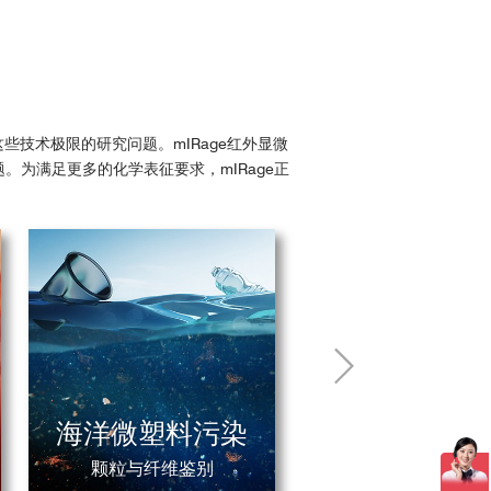
应用领域
urnal of Pharmaceutics, 2
用
Pharmaceuticals
nal of Medicinal Chemist
技术极限的研究问题。mIRage红外显微
Life Science
。为满足更多的化学表征要求，mIRage正
Forensic
uo, Z. et al.Analytical C
Life Science
l Structures, 2023
Life Science
rium isotope labeling. Sh
层高分子膜的O-PTIR分析
Life Science
l.Organic Geochemistry,
Paleontology
Microplastics
Life Science
Microplastics
海洋微塑料污染
nt, 2023
Microplastics
al.Frontiers in Marine Sc
颗粒与纤维鉴别
Microplastics