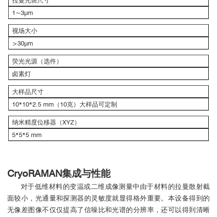
1~3μm
视场大小
>30μm
荧光光源（选件）
卤素灯
大样品尺寸
10*10*2.5 mm（10克）大样品可定制
纳米精度位移器（XYZ）
5*5*5 mm
CryoRAMAN集成与性能
对于低维材料的变温或二维成像测量中由于材料的拉曼散射截
面较小，光通量和探测器的灵敏度就显得格外重要。本设备得到的
无像差图像不仅仅提高了信噪比和光谱的分辨率，还可以得到清晰