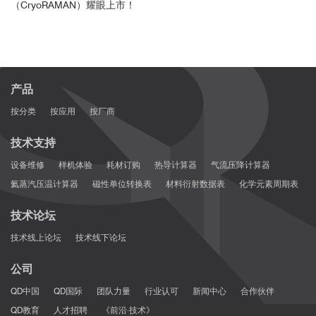
（CryoRAMAN）耀眼上市！
产品
按分类
按应用
按厂商
技术支持
设备维修
样机体验
耗材订购
热导计算器
气流压降计算器
氦蒸汽压温计算器
磁性单位转换表
材料衍射数据表
化学元素周期表
技术论坛
技术线上论坛
技术线下论坛
公司
QD中国
QD国际
团队力量
行业认可
新闻中心
合作伙伴
QD教育
人才招聘
《前沿·技术》