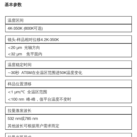
基本参数
温度区间
4K-350K (600K可选)
镜头-样品相对位移4.2K-350K
<20 μm 光轴方向
<32 μm 焦平面内
温度稳定时间
~30秒 ATSM在全温区范围进50K温度变化
样品位置漂移
<1 μm/℃ 全温区范围
<100 nm 峰-峰，值平台温度不变时
拉曼激发波长
532 nm或785 nm
其他波长可根据用户需求而定
拉曼光斑尺寸