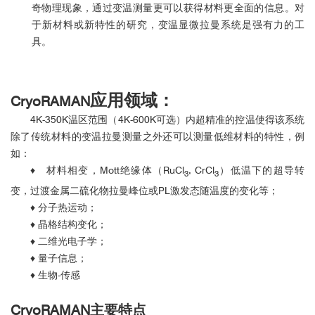
奇物理现象，通过变温测量更可以获得材料更全面的信息。对
于新材料或新特性的研究，变温显微拉曼系统是强有力的工
具。
应用领域：
CryoRAMAN
4K-350K温区范围（4K-600K可选）内超精准的控温使得该系统
除了传统材料的变温拉曼测量之外还可以测量低维材料的特性，例
如：
♦ 材料相变，Mott绝缘体（RuCl
, CrCl
）低温下的超导转
3
3
变，过渡金属二硫化物拉曼峰位或PL激发态随温度的变化等；
♦ 分子热运动；
♦ 晶格结构变化；
♦ 二维光电子学；
♦ 量子信息；
♦ 生物-传感
CryoRAMAN主要特点