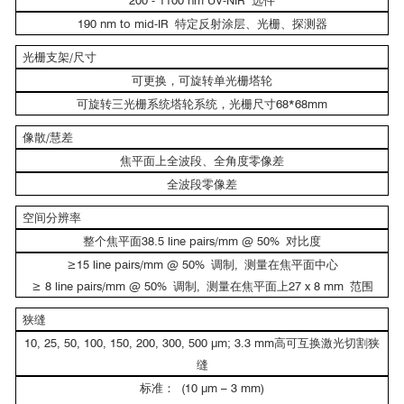
200 - 1100 nm UV-NIR 选件
190 nm to mid-IR 特定反射涂层、光栅、探测器
光栅支架/尺寸
可更换，可旋转单光栅塔轮
532nm光激发下WSe2 PL光谱，5秒收集时间
可旋转三光栅系统塔轮系统，光栅尺寸68*68mm
像散/慧差
拉曼光谱（FERGIE®测量）
焦平面上全波段、全角度零像差
全波段零像差
空间分辨率
整个焦平面38.5 line pairs/mm @ 50% 对比度
≥15 line pairs/mm @ 50% 调制, 测量在焦平面中心
≥ 8 line pairs/mm @ 50% 调制, 测量在焦平面上27 x 8 mm 范围
狭缝
10, 25, 50, 100, 150, 200, 300, 500 μm; 3.3 mm高可互换激光切割狭
缝
2
标准： (10 μm – 3 mm)