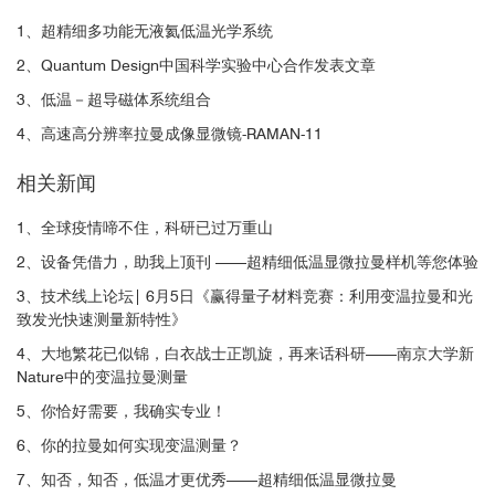
1、超精细多功能无液氦低温光学系统
2、Quantum Design中国科学实验中心合作发表文章
3、低温－超导磁体系统组合
4、高速高分辨率拉曼成像显微镜-RAMAN-11
相关新闻
1、全球疫情啼不住，科研已过万重山
2、设备凭借力，助我上顶刊 ——超精细低温显微拉曼样机等您体验
3、技术线上论坛| 6月5日《赢得量子材料竞赛：利用变温拉曼和光
致发光快速测量新特性》
4、大地繁花已似锦，白衣战士正凯旋，再来话科研——南京大学新
Nature中的变温拉曼测量
5、你恰好需要，我确实专业！
6、你的拉曼如何实现变温测量？
7、知否，知否，低温才更优秀——超精细低温显微拉曼