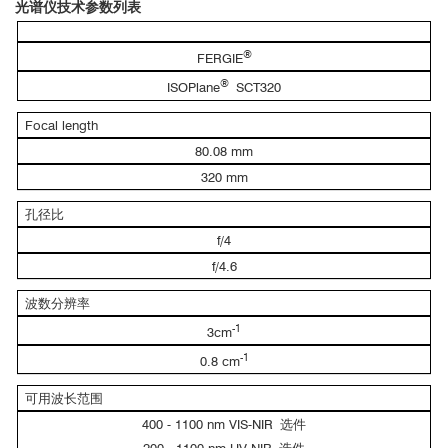
光谱仪技术参数列表
®
FERGIE
®
ISOPlane
SCT320
MoS
-WS
2
2
Focal length
μm
μm
μm
80.08 mm
电学测量
320 mm
孔径比
f/4
f/4.6
偏振测量
波数分辨率
-1
3cm
-1
0.8 cm
2
2
可用波长范围
范
400 - 1100 nm VIS-NIR 选件
围
200μm*200
μm
，每一个像素点
1
μm
*1
μm