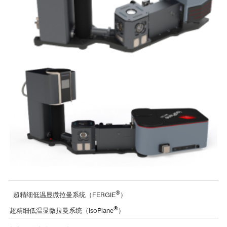
低温显微拉曼
MoS
-WS
2
2
μm
μm
μm
μm
单层石墨烯的2D能带拉曼峰位随温度升高向低能量端移动（5K-300K）
®
超精细低温显微拉曼系统（FERGIE
）
®
超精细低温显微拉曼系统（IsoPlane
）