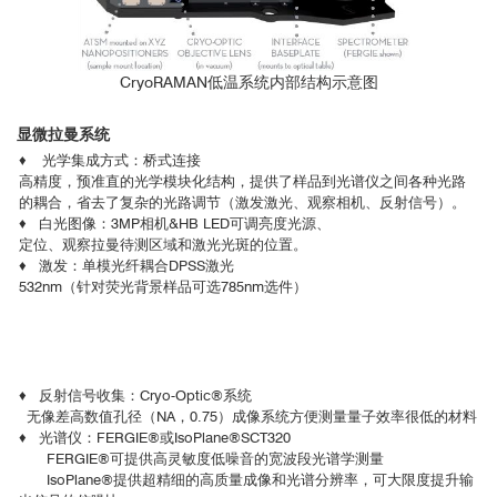
CryoRAMAN低温系统内部结构示意图
显微拉曼系统
♦ 光学集成方式：桥式连接
高精度，预准直的光学模块化结构，提供了样品到光谱仪之间各种光路
的耦合，省去了复杂的光路调节（激发激光、观察相机、反射信号）。
♦ 白光图像：3MP相机&HB LED可调亮度光源、
定位、观察拉曼待测区域和激光光斑的位置。
♦ 激发：单模光纤耦合DPSS激光
532nm（针对荧光背景样品可选785nm选件）
♦ 反射信号收集：Cryo-Optic®系统
无像差高数值孔径（NA，0.75）成像系统方便测量量子效率很低的材料
♦ 光谱仪：FERGIE®或IsoPlane®SCT320
FERGIE®可提供高灵敏度低噪音的宽波段光谱学测量
IsoPlane®提供超精细的高质量成像和光谱分辨率，可大限度提升输