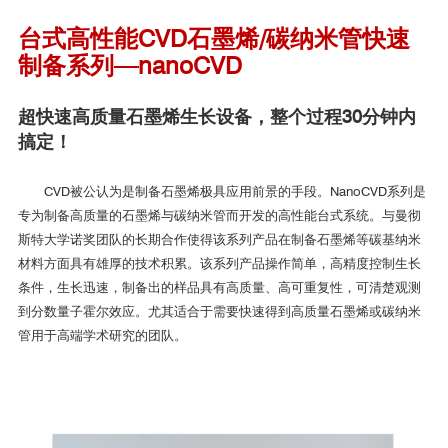
部分单位及用户评价
台式高性能CVD石墨烯/碳纳米管快速
Moorfield系列产品介绍
制备系列—nanoCVD
意大利比萨大学（nanoPVD S10A）
超快速高质量石墨烯生长设备，整个过程30分钟内
搞定！
CVD被公认为是
制备
石墨烯极具应用前景的手段。NanoCVD系列是
专为制备高质量的石墨烯与碳纳米管而开发的高性能台式系统。与曼彻
斯特大学诺奖团队的长期合作使得该系列产品在制备石墨烯等碳基纳米
材料方面具有雄厚的技术积累。该系列产品操作简单，高精度
控制
生长
条件，生长迅速，制备出的样品具有高质量、高可重复性，可清楚观测
到分数量子霍尔效应。尤其适合于需要快速得到高质量石墨烯或碳纳米
管用于高端学术研究的团队。
诺森比亚大学（nanoPVD S10A，MiniLab）
DR. GUILLAUME ZOPPI对Moorfield的评价：