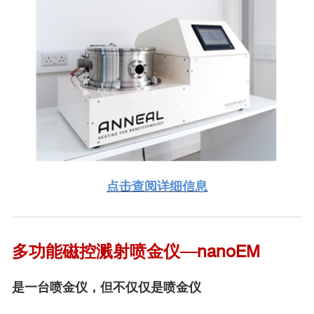
Evonetix团队与新安装的MiniLab026热蒸发系统
曼彻斯特城市大学（MiniLab 060）
DR. JUSTYNA KULCZYK对Moorfield的评价：
点击查阅详细信息
在MMU，我们近成立了曼彻斯特燃料电池创新中心，以开发利用可
再生能源的创新技术方案。为此，我们采购了Moorfield MiniLab 060磁
控溅射系统，该系统具有快速进样室、衬底偏压和等离子清洗、脉冲直
多功能磁控溅射喷金仪—nanoEM
流和射频电源以及共沉积功能。在系统设计过程中，Moorfield提供了非
常宝贵的建议。我们对系统和软件的质量，以及他们团队的专业知识、
沟通和技术支持都留下了深刻的印象。我们将推荐给任何现在或将来考
是一台喷金仪，但不仅仅是喷金仪
虑使用PVD系统的人。