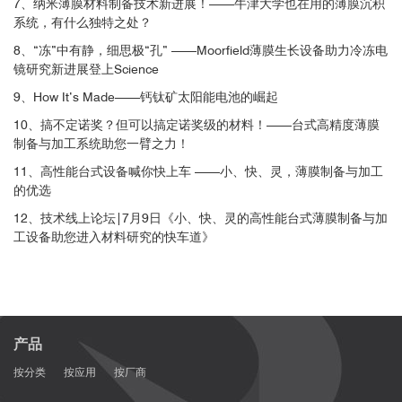
7、纳米薄膜材料制备技术新进展！——牛津大学也在用的薄膜沉积
系统，有什么独特之处？
8、“冻”中有静，细思极“孔” ——Moorfield薄膜生长设备助力冷冻电
镜研究新进展登上Science
9、How It’s Made——钙钛矿太阳能电池的崛起
10、搞不定诺奖？但可以搞定诺奖级的材料！——台式高精度薄膜
制备与加工系统助您一臂之力！
11、高性能台式设备喊你快上车 ——小、快、灵，薄膜制备与加工
的优选
12、技术线上论坛|7月9日《小、快、灵的高性能台式薄膜制备与加
工设备助您进入材料研究的快车道》
产品
按分类
按应用
按厂商