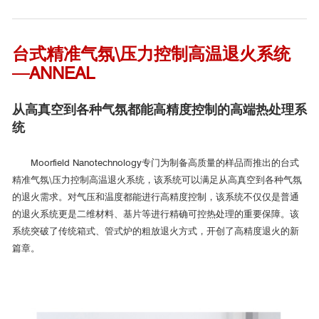
DR. DAN BRATTON PH.D对Moorfield的评价：
台式精准气氛\压力控制高温退火系统
在Evonetix，我们正在开创一种可扩展和高保真基因合成的创新方
—ANNEAL
法。我们想拥有一种将金属蒸发到各种基材上的设备，我们联系了Moorfi
eld Nanotechnology公司，该公司根据我们的要求定制了一个Minilab 02
从高真空到各种气氛都能高精度控制的高端热处理系
6蒸发系统。在整个过程中，Moorfield Nanotechnology团队非常友好且
统
知识渊博，在安装前后都提供现场培训。在Evonetix, Minilab 026已经被
证明是非常有用的设备。特别是，我们喜欢它的紧凑设计，它的易用
Moorfield Nanotechnology专门为制备高质量的样品而推出的台式
性，以及它所带来的样品数量的增加。我们愿意向其他人推荐该设备和
精准气氛\压力控制高温退火系统，该系统可以满足从高真空到各种气氛
团队。
的退火需求。对气压和温度都能进行高精度控制，该系统不仅仅是普通
的退火系统更是二维材料、基片等进行精确可控热处理的重要保障。该
系统突破了传统箱式、管式炉的粗放退火方式，开创了高精度退火的新
篇章。