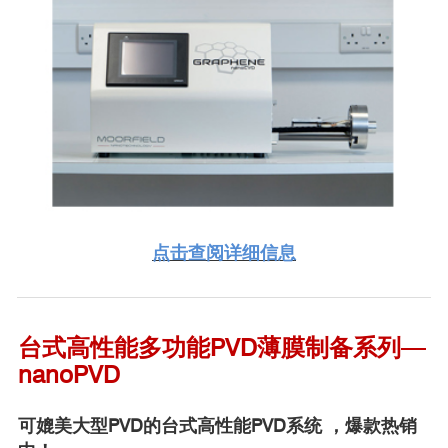
巴斯大学（nanoPVD-T1）
DR. PETRA CAMERON对Moorfield的评价：
点击查阅详细信息
台式高性能多功能
PVD薄膜
制备系列—
15A
nanoPVD
DR MATTHEW COLE（副教授）对Moorfield的评价：
可媲美大型PVD的台式高性能PVD系统 ，爆款热销