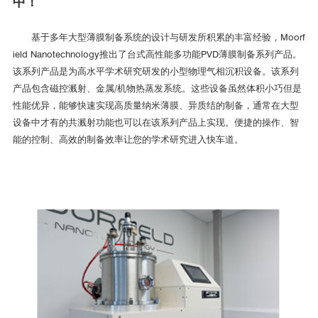
中！
丹麦技术大学（MiniLab090手套箱集成系统）
基于多年大型薄膜制备系统的设计与研发所积累的丰富经验，Moorf
ield Nanotechnology推出了台式高性能多功能PVD薄膜制备系列产品。
该系列产品是为高水平学术研究研发的小型物理气相沉积设备。该系列
产品包含磁控溅射、金属/机物热蒸发系统。这些设备虽然体积小巧但是
Tim Booth教授对Moorfield的评价：
性能优异，能够快速实现高质量纳米薄膜、异质结的制备，通常在大型
设备中才有的共溅射功能也可以在该系列产品上实现。便捷的操作、智
在DTU，我们近从Moorfield采购了一套手套箱集成系统，系统配置
能的控制、高效的制备效率让您的学术研究进入快车道。
包括软蚀刻系统、热蒸发和磁控溅射功能，用于我们研究二维材料和异
质结的合成和应用。该系统允许我们在高精度控制的低氧和水气条件下
执行2D材料器件的大部分微加工步骤。
Moorfield团队在设计和安装过程中关重要并且非常专业，如果有任
何疑问，他们总是可以立即提供技术支持。他们在提供2D材料技术支持
方面有多年的经验，所以我们知道我们有了得力的助手。系统的高质量
和优异设计方案让我们印象深刻，我们期待着在未来的许多年里与设备
和Moorfield团队一起工作。强烈推荐!”