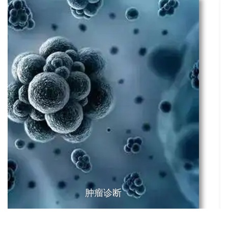
nano-antibodies for synergistic antitumor immunity." Nature
Communications 15.1 (2024): 6211.
[4] Shafaq-Zadah, Massiullah, et al. "Exploration into Galectin-3
Driven Endocytosis and Lattices." Biomolecules 14.9 (2024):
外泌体3D成像
1169.
[5] Sanchez-Londono, Mariana, et al. "Visualization of Type IV-A1
CRISPR-mediated repression of gene expression and plasmid
replication." Nucleic Acids Research 52.20 (2024): 12592-12603.
[6] Rajbanshi B, Guruacharya A, Mandell J W, et al. Localization,
induction, and cellular effects of tau phosphorylated at threonine
217 1[J]. Alzheimer's & Dementia, 2023, 19(7): 2874-2887.
[7] Friedl, Karoline, et al. "Robust and fast multicolor Single
Molecule Localization Microscopy using spectral separation and
demixing." BioRxiv (2023): 2023-01.
[8] Baschieri, Francesco, et al. "Fibroblasts generate
topographical cues that steer cancer cell migration." Science
肿瘤诊断
Advances 9.33 (2023): eade2120.
[9] Wessel, Aimee K., et al. "Escherichia coli SPFH membrane
microdomain proteins HflKC contribute to aminoglycoside and