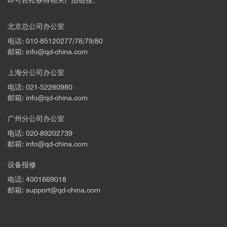
即可轻松获得相关产品链接。
Advances (2019).
[28] Denis, Kevin, et al. "Targeting Type IV pili as an antivirulence
北京总公司办公室
strategy against invasive meningococcal disease." Nature
microbiology 4.6 (2019): 972.
电话: 010-85120277/78/79/80
邮箱: info@qd-china.com
[29] Szabo, Quentin, et al. "TADs are 3D structural units of
higher-order chromosome organization in Drosophila." Science
上海分公司办公室
advances 4.2 (2018): eaar8082.
电话: 021-52280980
[30] Boudjemaa, Rym, et al. "Impact of bacterial membrane fatty
邮箱: info@qd-china.com
acid composition on the failure of daptomycin to kill
Staphylococcus aureus." Antimicrobial agents and
广州分公司办公室
chemotherapy 62.7 (2018): e00023-18.
电话: 020-89202739
邮箱: info@qd-china.com
设备报修
电话: 4001669018
邮箱: support@qd-china.com