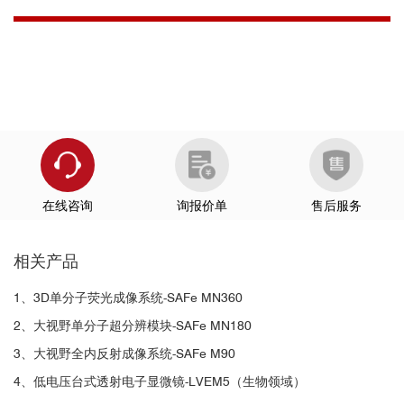
oxidative stress tolerance." Microbiology Spectrum 11.4 (2023):
e01767-23.
[10] Liu, Wei, et al. "Mitofusin-2 regulates leukocyte adhesion and
β2 integrin activation." Journal of leukocyte biology 111.4 (2022):
771-791.
[11] Rajbanshi, Binita, et al. "Localization, induction, and cellular
effects of tau phosphorylated at threonine 217." Alzheimer's &
Dementia (2023).
[12] Pagliuca, M., et al. "38P Single molecule localization
microscopy for extracellular vesicles detection in cancer." Annals
在线咨询
询报价单
售后服务
of Oncology 33 (2022): S1395-S1396.
[13] Robaszkiewicz, A., and K. Gronkowska. "36P EP300 as an
相关产品
epigenetic target in p53 wild-type tumors treated with
cisplatin." Annals of Oncology 33 (2022): S1395.
1、3D单分子荧光成像系统-SAFe MN360
[14] He, Jin, et al. "Heterozygous Seryl‐tRNA Synthetase 1
外泌体形态分析
2、大视野单分子超分辨模块-SAFe MN180
Variants Cause Charcot–Marie–Tooth Disease." Annals of
3、大视野全内反射成像系统-SAFe M90
Neurology (2022).
[15] Gazzola, Morgan, et al. "Microtubules self-repair in living
4、低电压台式透射电子显微镜-LVEM5（生物领域）
cells." Current Biology (2022).