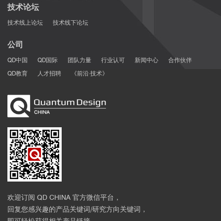
adhesions." Nature Communications 12.1 (2021): 3104.
技术论坛
[22] Pernier, Julien, et al. "Myosin 1b flattens and prunes
技术线上论坛
技术线下论坛
branched actin filaments." Journal of cell science 133.18 (2020).
[23] Jimenez, Angélique, Karoline Friedl, and Christophe Leterrier.
公司
"About samples, giving examples: optimized single molecule
localization microscopy." Methods 174 (2020): 100-114.
QD中国
QD国际
团队力量
行业认可
新闻中心
合作伙伴
[24] Mau, Adrien, et al. "Fast scanned widefield scheme provides
QD教育
人才招聘
《前沿·技术》
tunable and uniform illumination for optimized SMLM on large
fields of view." bioRxiv (2020).
[25] Cabriel, Clément, et al. "Combining 3D single molecule
localization strategies for reproducible bioimaging." Nature
Communications 10.1 (2019): 1980.
[26] Woodhams, Stephen G., et al. "Cell type–specific super-
resolution imaging reveals an increase in calcium-permeable
AMPA receptors at spinal peptidergic terminals as an anatomical
correlate of inflammatory pain." Pain 160.11 (2019): 2641-2650.
[27] Belkahla, Hanen, et al. "Carbon dots, a powerful non-toxic
欢迎订阅 QD CHINA 官方微信平台，
support for bioimaging by fluorescence nanoscopy and
回复您感兴趣的产品关键词/研究方向关键词，
eradication of bacteria by photothermia." Nanoscale