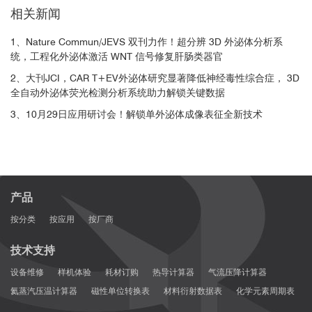
[16] Liu, Wei, et al. "Mitofusin‐2 regulates leukocyte adhesion and
相关新闻
β2 integrin activation." Journal of Leukocyte Biology 111.4
1、Nature Commun/JEVS 双刊力作！超分辨 3D 外泌体分析系
(2022): 771-791.
统，工程化外泌体激活 WNT 信号修复肝肠类器官
[17] Portes, Marion, et al. "Nanoscale architecture and
2、大刊JCI，CAR T+EV外泌体研究显著降低神经毒性综合症， 3D
coordination of actin cores within the sealing zone of human
全自动外泌体荧光检测分析系统助力解锁关键数据
osteoclasts." Elife 11 (2022): e75610.
[18] Wessel, Aimee K., et al. "Escherichia coli membrane
3、10月29日应用研讨会！解锁单外泌体成像表征全新技术
microdomain SPFH protein HflC interacts with YajC and
contributes to aminoglycoside and oxidative stress
tolerance." bioRxiv (2022).
[19] Radhakrishnan, A. V., et al. "Single-Protein Tracking to Study
Protein Interactions During Integrin-Based Migration." The
产品
Integrin Interactome. Humana, New York, NY, (2021). 85-113.
按分类
按应用
按厂商
[20] Jouchet, Pierre, et al. "Nanometric axial localization of single
fluorescent molecules with modulated excitation." Nature
技术支持
Photonics (2021): 1-8.
设备维修
样机体验
耗材订购
热导计算器
气流压降计算器
[21] Orré, Thomas, et al. "Molecular motion and tridimensional
氦蒸汽压温计算器
磁性单位转换表
材料衍射数据表
化学元素周期表
nanoscale localization of kindlin control integrin activation in focal