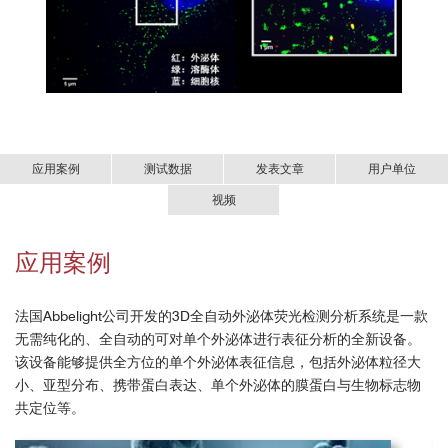
应用案例
测试数据
发表文章
用户单位
视频
1分钟快速了解3D全自动外泌体荧光检测分析系
外泌体2D成像
应用案例
[1] Storci, Gianluca, et al. "CAR+ extracellular vesicles predict
统
ICANS in patients with B cell lymphomas treated with CD19-
directed CAR T cells." The Journal of Clinical
法国Abbelight公司开发的3D全自动外泌体荧光检测分析系统是一款
Investigation 134.14 (2024).
无需纯化的、全自动的可对单个外泌体进行表征分析的全新设备。
[2] Huang, Xiaowan, et al. "Nanoreceptors promote mutant p53
该设备能够提供全方位的单个外泌体表征信息，包括外泌体粒径大
protein degradation by mimicking selective autophagy
小、亚型分布、携带蛋白表达、单个外泌体的膜蛋白与生物标志物
receptors." Nature Nanotechnology (2024): 1-9.
共定位等。
[3] Ye, Qian-Ni, et al. "Orchestrating NK and T cells via tri-specific