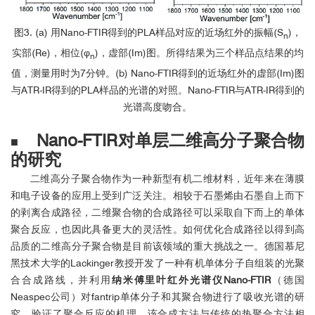
陈焕君 教授
中山大学
图3. (a) 用Nano-FTIR得到的PLA样品对应的近场红外的振幅(S
)，
n
Sun Yat-sen University
实部(Re)，相位(φ
)，虚部(Im)图。所得结果为三个样品点结果的均
n
值，测量用时为7分钟。(b) Nano-FTIR得到的近场红外的虚部(Im)图
"The neaSNOM microscope boosted my research in plasmonic
与ATR-IR得到的PLA样品的光谱的对照。Nano-FTIR与ATR-IR得到的
properties of noble metal nanocrystals, optical resonances of
dielectric nanostructures, and plasmon polaritons of graphene-like
光谱高度吻合。
two dimensional nanomaterials."
Nano-FTIR对单层二维高分子聚合物
■
的研究
二维高分子聚合物作为一种新型有机二维材料，近年来在薄膜
和电子设备的应用上受到广泛关注。相较于石墨烯由石墨自上而下
的剥离合成路径，二维聚合物的合成路径可以采取自下而上的单体
聚合反应，也因此具备更大的灵活性。如何优化合成路径以得到高
品质的二维高分子聚合物是目前该领域的重大挑战之一。德国慕尼
黑技术大学的Lackinger教授开发了一种有机单体分子自组装的光聚
Prof. Rainer Hillenbrand
Research Center
合合成路线，并利用
纳米傅里叶红外光谱仪Nano-FTIR
（德国
Co-Founder and Scientific Advisor
Neaspec公司）对fantrip单体分子和其聚合物进行了吸收光谱的研
究，验证了聚合反应的机理。该合成方法与传统的热聚合方法相