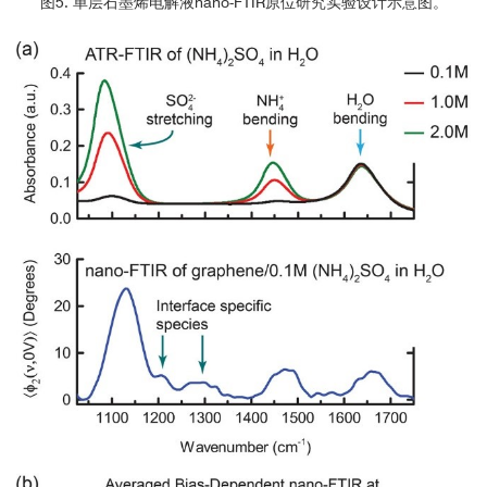
图5. 单层石墨烯电解液nano-FTIR原位研究实验设计示意图。
国内部分用户（排名不分先后）
清华大学
东南大学
中科院物理所
中科院上海技物所
香港理工大学
中山大学
苏州大学
中科院大连化物所
中国科学技术大学
首都师范大学
四川大学
南开大学
国家纳米科学中心
中科院成都光电所