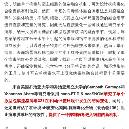
议，明确单个病毒与宿主细胞的复杂融合机制，可为设计抗病毒化
合物提供有利信息。然而，常规的病毒整体融合测定法是对膜融合
事件的集体响应，不能对细微、尤其是在纳米尺度复杂的融合细节
进行直接和定量的研究，因此无法直接量化一些可以通过研究单个
病毒、纳米尺度表面糖蛋白和脂包膜来获得的融合细节。例如，病
毒感染过程在分子水平上引起的病毒膜和宿主细胞膜的化学和结构
组成改变，可以通过分子特异性红外光谱技术来探测。然而，单个
病毒、表面糖蛋白和脂包膜尺寸小于红外光的衍射极限，限制了单
个病毒的红外光谱研究。因此，找到一个既可以提供纳米高空间分
辨率，还能探测机械、化学特性（分子特异红外光谱）和环境影响
的工具，使其可在单病毒水平上研究病毒膜融合过程是十分重要
的。
来自美国乔治亚大学和乔治亚州立大学的Sampath Gamage和
Yohannes Abate等研究者采用 nano-FTIR & neaSNOM
研究了单个
原型包膜流感病毒X31在不同pH值环境中发生的结构变化
。同时，
还定量评估了在环境pH值变化期间,抗病毒化合物（化合物136）阻
止病毒膜破坏的有效性，
提供了一种抑制病毒进入细胞的新机制
。
详细信息阅读：