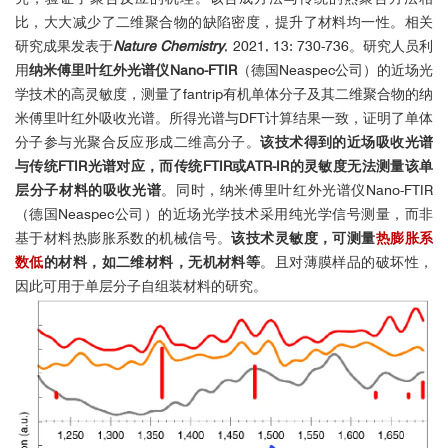
比，大大减少了二维聚合物的缺陷密度，提升了材料均一性。相关
"After many years of research and development in near-field
microscopy, we finally made our dream come true to perform infrared
研究成果发表于
Nature Chemistry
, 2021, 13: 730-736。研究人员利
imaging & spectroscopy at the nanoscale. With neaSNOM we can
用
纳米傅里叶红外光谱仪Nano-FTIR
（德国Neaspec公司）的近场光
additionally realize Raman, fluorescence and non-linear nano-
学技术的高灵敏度，测量了fantrip有机单体分子及其二维聚合物的纳
spectroscopy."
米傅里叶红外吸收光谱。所得光谱与DFT计算结果一致，证明了单体
分子参与光聚合反应形成二维高分子。
该技术得到的近场吸收光谱
与传统FTIR光谱对应，而传统FTIR或ATR-IR的灵敏度无法测量该单
层分子材料的吸收光谱
。同时，纳米傅里叶红外光谱仪Nano-FTIR
（德国Neaspec公司）的近场光学技术采用纯光学信号测量，而非
Dr. Dangyuan Lei
基于材料热膨胀系数的机械信号。
该技术灵敏度，可测量
热膨胀系
The Hong Kong Polytechnic University
Department of Applied Physics
数低
的材料，如二维材料，无机材料等
。且对薄膜样品的破坏性，
Hong Kong
因此可用于单层分子自组装材料的研究。
"We propose to establish a complete set of nano-FTIR and
scattering-type SNOM in order to stay competitive in nanophotonics
research as well as to maintain our state-of-the-art design and
fabrication of novel nanomaterials. Only because of the unique
technology from neaspec we were able to win this desirable university
grant."