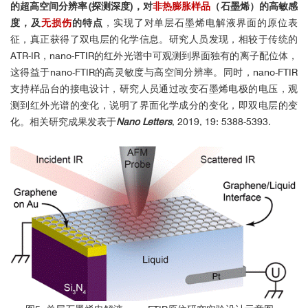
Brazil
的超高空间分辨率(探测深度)，对
非热膨胀样品
（石墨烯）的高敏感
度，及
无损伤
的特点
，实现了对单层石墨烯电解液界面的原位表
征，真正获得了双电层的化学信息。研究人员发现，相较于传统的
"The great stability and robustness of the neaSNOM are key features
ATR-IR，nano-FTIR的红外光谱中可观测到界面独有的离子配位体，
for serving our diverse user’s demands. The neaSCAN software is user-
friendly and intuitive allowing fresh users to quickly start measuring."
这得益于nano-FTIR的高灵敏度与高空间分辨率。同时，nano-FTIR
支持样品台的接电设计，研究人员通过改变石墨烯电极的电压，观
测到红外光谱的变化，说明了界面化学成分的变化，即双电层的变
化。相关研究成果发表于
Nano Letters
, 2019, 19: 5388-5393.
Prof. Dr. Rupert Huber
University of Regensburg
Department of Phyics
Germany
"The unique dual beam-path design of the neaSNOM near-field
microscope makes neaspec the natural choice for ultrafast
spectroscopy at the nanoscale."