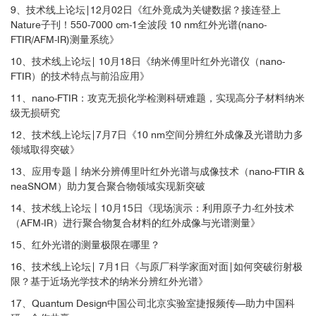
9、技术线上论坛|12月02日《红外竟成为关键数据？接连登上
Nature子刊！550-7000 cm-1全波段 10 nm红外光谱(nano-
FTIR/AFM-IR)测量系统》
10、技术线上论坛| 10月18日《纳米傅里叶红外光谱仪（nano-
FTIR）的技术特点与前沿应用》
11、nano-FTIR：攻克无损化学检测科研难题，实现高分子材料纳米
级无损研究
12、技术线上论坛|7月7日《10 nm空间分辨红外成像及光谱助力多
领域取得突破》
13、应用专题丨纳米分辨傅里叶红外光谱与成像技术（nano-FTIR &
neaSNOM）助力复合聚合物领域实现新突破
14、技术线上论坛丨10月15日《现场演示：利用原子力-红外技术
（AFM-IR）进行聚合物复合材料的红外成像与光谱测量》
15、红外光谱的测量极限在哪里？
16、技术线上论坛| 7月1日《与原厂科学家面对面|如何突破衍射极
限？基于近场光学技术的纳米分辨红外光谱》
17、Quantum Design中国公司北京实验室捷报频传—助力中国科