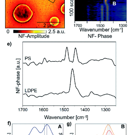
"The neaSNOM microscope with it’s imaging and nano-FTIR mode is
the most useful research instrument in years, bringing genuinely new
insights."
Dr. Jaroslaw Syzdek
美国 劳伦斯伯克利国家实验室
Lawrence Berkeley National Laboratory
"We were looking for a flexible research tool capable of characterizing
our energy storage materials at the nanoscale. neaSNOM proofed to
be the system with the highest spatial resolution in infrared imaging
and spectroscopy and brings us substantial new insights for our
research”