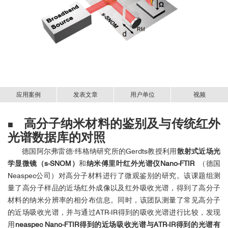
应用案例
发表文章
用户单位
视频
部分用户好评与列表（排名不分先后）
高分子纳米材料的鉴别及与传统红外
10纳米分辨近场成像和红外光谱系统
介绍
截止到2024年3月，neaspec国内用户发表文章总计
■
光谱数据库的对照
>10
90
超过 178 篇；影响因子
文章
篇
德国阿尔弗雷德·纬格纳研究所的Gerdts教授利用
散射式近场光
学显微镜（s-SNOM）
和
纳米傅里叶红外光谱仪Nano-FTIR
（德国
Neaspec公司）对高分子材料进行了微观鉴别的研究。该课题组测
量了高分子样品的近场红外成像以及红外吸收光谱，得到了高分子
材料的纳米分辨率的相分布信息。同时，该团队测量了常见高分子
的近场吸收光谱，并与通过ATR-IR得到的吸收光谱进行比较，发现
用
neaspec Nano-FTIR得到的近场吸收光谱与ATR-IR得到的光谱有