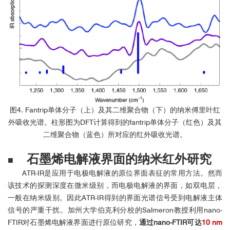
Prof. Dan Mittleman
Brown University
School of Engineering
USA
图4. Fantrip单体分子（上）及其二维聚合物（下）的纳米傅里叶红
"The neaSNOM near-field microscope and it’s user-friendly software
offer us an incredible flexibility for the realization of our unique
外吸收光谱。柱形图为DFT计算得到的fantrip单体分子（红色）及其
experiments – without compromises in robustness, handling and
二维聚合物（蓝色）所对应的红外吸收光谱。
ease-of-use."
石墨烯电解液界面的纳米红外研究
■
ATR-IR是应用于电极电解液的原位界面表征的常用方法。然而
该技术的探测深度在微米级别，而电极电解液的界面，如双电层，
一般在纳米级别。因此ATR-IR得到的界面光谱信号受到电解液主体
Dr. Raul Freitas
信号的严重干扰。加州大学伯克利分校的Salmeron教授利用nano-
Centro Nacional de Pesquisa em Energia e Materiais (CNPEM)
FTIR对石墨烯电解液界面进行原位研究，
通过nano-FTIR可达
10 nm
Laboratório Nacional de Luz Síncrotron (LNLS)