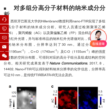
对多组分高分子材料的纳米成分分
■
析
西班牙巴斯克大学的Hillenbrand教授利用nano-FTIR实现了多组
分高分子材料的纳米成分分析。研究人员通过检测聚苯乙烯
（PS），聚丙烯酸（AC）以及聚偏氟乙烯（FP）混合样品的纳米区
域的红外光谱，并与标准样品的纳米红外光谱做对比，得到样品组
分的纳米分布图，分辨率达到了30 nm。通过分析样品C-
-1
-1
-1
F（1195cm
），C=O（1740cm
）及C-O（1155cm
）峰的强度
及波数的空间分布图，可得到对应的高分子组分及组成结构的空间
分布。相关研究成果发表于
Nature Communications
, 2017, 8，
14402. Nano-FTIR可以得到材料纳米分辨率的化学信息，分辨率高
可达10 nm，是传统FTIR和ATR-IR无法企及的。