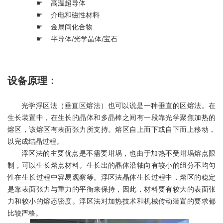
☛
高温超导体
☛
介电和磁性材料
☛
金属间化合物
☛
半导体/光学晶体/宝石
设备原理：
光学浮区法（垂直区熔法）也可以说是一种垂直的区熔法。在
生长装置中，在生长的晶体和多晶棒之间有一段靠光学聚焦加热的
熔区，该熔区有表面张力所支持。熔区自上而下或自下而上移动，
以完成结晶过程。
浮区法的主要优点是不需要坩埚，也由于加热不受坩埚熔点限
制，可以生长熔点材料。生长出的晶体沿轴向有较小的组分不均匀
性在生长过程中容易观察等。浮区法晶体生长过程中，熔区的稳定
是靠表面张力与重力的平衡来保持，因此，材料要有较大的表面张
力和较小的熔态密度。浮区法对加热技术和机械传动装置的要求都
比较严格。