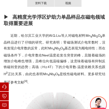
资料下载
视频
▶ 高精度光学浮区炉助力单晶样品在磁电领域
单晶生长利器：高质量单晶生长设备介绍
国内合作用户，排名不分先后
高精度光学浮区法单晶炉-中文资料.PDF
Evidence of linear magnetoelectric effect in Mn
Nb
O
single
4
2
9
取得重要进展
crystal,
Journal of Alloys and Compounds
, Volume
北京大学
886,2021,161272,ISSN 0925-8388.
近期，哈尔滨工业大学的W.Q.Liu等人对磁电材料Mn
Nb
O
单
Enhanced stability of floating-zone by modifying its liquid
4
2
9
武汉大学
wetting ability and fluidity for YBa
Cu
O
crystal
晶样品进行了仔细的研究。研究表明：零磁场测试介电常数时，没
2
3
7-δ
有发现介电常数的反常，此时Mn
Nb
O
基态表现为顺电特性；而在
growth,
Ceramics International
，Volume 47, Issue 4, 15
4
2
9
February 2021, Pages 5495-5501.
中科院物理所
磁场条件下，介电常数在Neel温度处发生突变的峰，且随着磁场的
Ultralow-temperature heat transport in the quantum spin liquid
增加介电峰也增强，且峰位向低温端偏移，这意味着磁场有抑制反
candidate Ca
Cr
O
with a bilayer kagome
吉林大学
铁磁转变的趋势；高场（H≥4T）下的介电常数-温度依赖关系也跟
10
7
28
lattice,
PHYSICAL REVIEW B
97, 104413 (2018).
2
H
正比关系，由此也表明Mn
Nb
O
是线性磁电材料。更多研究结
4
2
9
光学浮区法生长掺铟氧化镓单晶及其性能,
硅酸盐学报
Vol.
中科院硅酸盐所
[4]
果可参考文献
.
45，No. 4，April，2017，P548-P552.
High quality(InNb)0.1Ti0.9O2 single crystal grown using optical
哈尔滨工业大学
floating zone method,
Journal of Crystal Growth
446(2016)74–
78.
上海大学