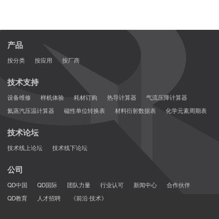
产品
按分类
按应用
按厂商
技术支持
设备维修
样机体验
耗材订购
热导计算器
气流压降计算器
氦蒸汽压温计算器
磁性单位转换表
材料衍射数据表
化学元素周期表
技术论坛
技术线上论坛
技术线下论坛
公司
QD中国
QD国际
团队力量
行业认可
新闻中心
合作伙伴
QD教育
人才招聘
《前沿·技术》