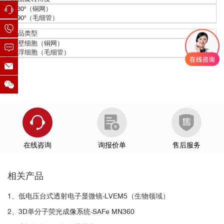
中，实现荧光和X射线结合成像（CLXM）
±
60
°（铜网）
±
90
°（毛细管）
样品类型
贴壁细胞（铜网）
悬浮细胞（毛细管）
案例2：
追踪纳米颗粒向细胞和组织中目标位
点的递
■ 在含ZrO纳米颗粒的环境下培养4h的H8N8
送
细胞
的
SXT
成像结果
在线咨询
询报价单
售后服务
相关产品
1、低电压台式透射电子显微镜-LVEM5（生物领域）
2、3D单分子荧光成像系统-SAFe MN360
■ ZrO2在H8N8细胞中的聚集