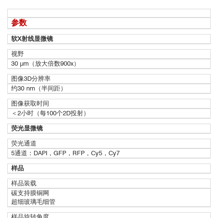
■ 淡水微绿球藻结构
案例1：细胞内
3D超微结构成像
从同步辐射光源到桌面型——实验室中的软X射线断
参数
层扫描技术
软
X
射线显微镜
视野
•
30
μ
m
（放大倍数
900x
）
图像
3D
分辨率
约
30 nm
（半间距）
图像获取时间
•
＜
2
小时（每
100
个
2D
投射）
荧光显微镜
•
荧光通道
5
通道：
DAPI
，
GFP
，
RFP
，
Cy5
，
Cy7
样品
样品装载
碳支持膜铜网
•
超细玻璃毛细管
将多色荧光显微镜集成到SXT-100软X射线显微镜
样品旋转角度