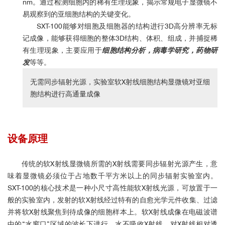
nm。通过
检测细胞内的稀有生理现象，揭示常规电子显微镜不
易观察到的亚细胞结构的关键变化。
SXT-100能够对细胞及细胞器的结构进行3D高分辨率无标
记成像，能够获得细胞的整体3D结构、体积、组成，并捕捉稀
有生理现象，主要应用于
细胞结构分析，病毒学研究，药物研
发
等等。
无需同步辐射光源，实验室软X射线细胞结构显微镜对亚细
胞结构进行高通量成像
设备原理
传统的软X射线显微镜所需的X射线需要同步辐射光源产生，意
味着显微镜必须位于占地数千平方米以上的同步辐射实验室内。
SXT-100的核心技术是一种小尺寸高性能软X射线光源，可放置于一
般的实验室内，发射的软X射线经过特有的自愈光学元件收集、过滤
并将软X射线聚焦到待成像的细胞样本上。软X射线成像在电磁波谱
中的“水窗口”区域的波长下进行，水不吸收X射线，对X射线相对透