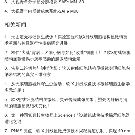
3、大视野单分子超分辨模块-SAFe MN180
4、大视野全内反射成像系统-SAFe M90
相关新闻
1、无固定无标记原生成像！实验室台式软X射线细胞结构显微镜技
术革新与神经退行性疾病研究进展
2、核仁“大乱”背后：犬细小病毒如何“改造”细胞工厂？软X射线细胞
结构显微镜揭示病毒感染的超微结构全景
3、告别二维切片与制样伪影：软 X 射线细胞结构显微镜实现细胞内
纳米结构的真实三维洞察
4、从无膜细胞器到寄生虫运动，软 X 射线成像技术破解细胞生物学
多元难题！
5、软X射线细胞结构显微镜，突破传统成像局限，照亮丙肝病毒清
除的细胞超微结构变化！
6、第一种固氮真核生物登上Science！软X射线成像技术揭示细胞器
进化之谜
7、PNAS 亮点：软 X 射线显微成像技术揭秘抗疟机制，实现 40 nm