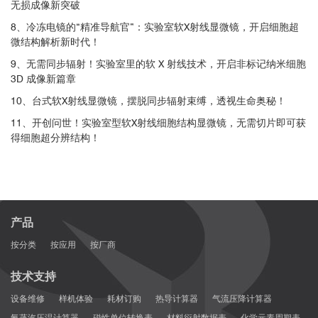
无损成像新突破
8、冷冻电镜的“精准导航官”：实验室软X射线显微镜，开启细胞超
微结构解析新时代！
9、无需同步辐射！实验室里的软 X 射线技术，开启非标记纳米细胞
3D 成像新篇章
10、台式软X射线显微镜，摆脱同步辐射束缚，透视生命奥秘！
11、开创问世！实验室型软X射线细胞结构显微镜，无需切片即可获
得细胞超分辨结构！
产品
按分类
按应用
按厂商
技术支持
设备维修
样机体验
耗材订购
热导计算器
气流压降计算器
氦蒸汽压温计算器
磁性单位转换表
材料衍射数据表
化学元素周期表