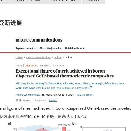
件研究新进展
高性能热电材料/器件性能测量与表征系列
zation of high-performance rock-salt LiMnSbTe
thermoelectrics with em
3
e Riko公司生产的塞贝克系数/电阻测量系统测得；单腿TEG器件的热电转换
e of merit achieved in boron-dispersed GeTe-based ther
换效率测量系统Mini-PEM测得，最高达到13.7%。