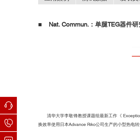
■ Nat. Commun.：单腿TEG器
☑ LiMnSbTe
材料
国内用户
3
小型热电转换效率测量系统-Mini-PEM-中文资料.pdf
清华大学
工作：
Dong, J., Liu, Y., Sun, Y. et al. Stabili
11501 (2025).
LiMnSbTe
材料
3
本工作中
的塞贝克系数及电阻率使用日本Advanc
换效率测量系统Mini-PEM测得。
清华大学李敬锋教授课题组最新工作《 Exceptional figur
换效率使用日本Advance Riko公司生产的小型热电转
中国科学院物理研究所