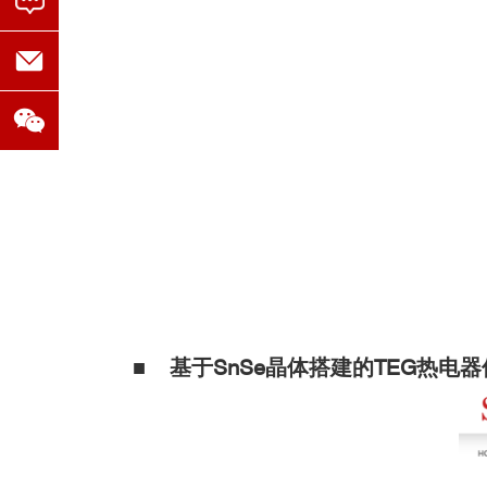
国外用户
■ 基于SnSe晶体搭建的TEG热电