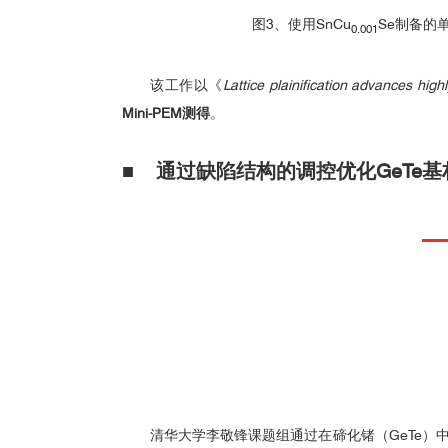
图3、使用SnCu
Se制备的
0.001
该工作以《
Lattice plainification advances high
☑ 样品准备与测试数据
Mini-PEM测得
。
■
通过缺陷结构的调控优化GeTe
清华大学李敬锋课题组
通过在碲化锗（GeTe