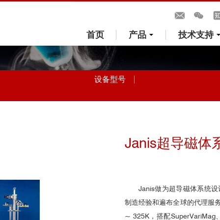
首页
产品
技术支持
设备型号
Janis超导磁体
Janis做为
超导磁体系统设
制造经验和遍布全球的代理服务机构
~ 325K，搭配SuperVariM