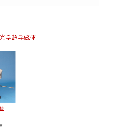
显微光学超导磁体
情
体