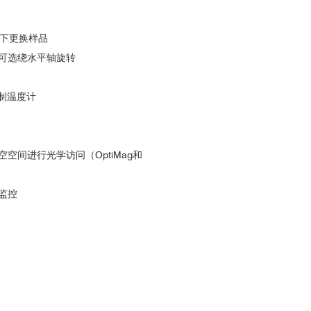
温度下更换样品
可选
绕水平轴旋转
控制温度计
间进行光学访问（OptiMag和
监控