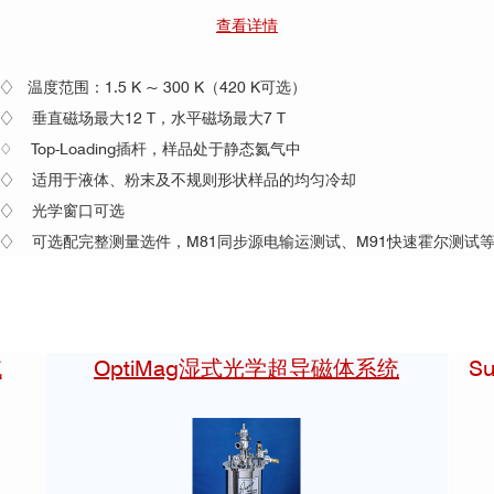
查看详情
♢ 温度范围：1.5 K ~ 300 K（420 K可选）
♢
垂直磁场最大12 T，水平磁场最大7 T
♢
Top-Loading插杆，样品处于静态氦气中
♢
适用于液体、粉末及不规则形状样品的均匀冷却
♢
光学窗口可选
♢
可选配完整测量选件，M81同步源电输运测试、M91快速霍尔测试
统
OptiMag湿式光学超导磁体系统
S