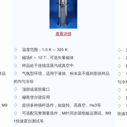
查看详情
♢ 温度范围：1.5 K ~ 325 K
♢ 温
♢ 磁场6 ~ 12 T，可选矢量磁体
♢ 
♢ 样品处于连续流蒸汽或真空中
♢ 
样品
♢ 气氛型环境，适用于液体、粉末及不规则形状样品
♢ 
的均匀冷却
匀冷
♢ 顶部或底部窗口
♢ 
♢ 穆斯堡尔谱应用
♢ 
M9
♢ 提供多种插杆选件，如旋转、高真空、He3等
♢ 
♢ 可选配完整测量选件，M81同步源电输运测试、M9
快速
1快速霍尔测试等