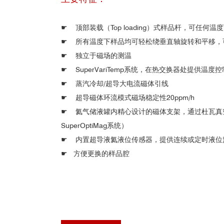
☛
顶部装载（Top loading）式样品杆，可任何
☛
所有温度下
样品
均可轻松绕垂直轴旋转和平移，
☛
独立于磁场的测温
☛
SuperVariTemp系统，在热交换器处提供温度
☛
蒸汽冷却/超导大电流磁体引线
☛
超导磁体环流模式磁场稳定性20ppm/h
☛
氦气储液罐内精心设计的磁体支架，通过杜瓦真空空
SuperOptiMag系统）
☛
内置超导液氦液位传感器，提供连续或定时液位
☛ 方便更换的样品腔