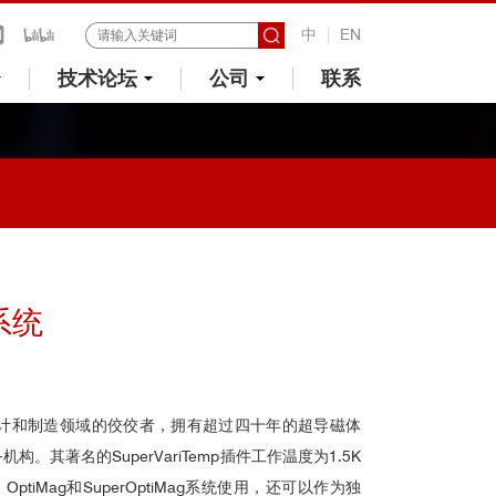
中
EN
技术论坛
公司
联系
系统
计和制造领域的佼佼者，拥有
超过四十年的超导磁体
。其著名的SuperVariTemp插件工作温度为1.5K
ag、OptiMag和SuperOptiMag系统使用，还可以作为独