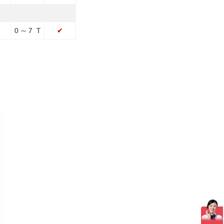
0 ~ 7 T
✔