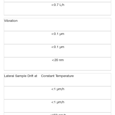
<0.7 L/
h
Vibration
<0.1 μm
<0.1 μm
<20 nm
Lateral Sample Drift at Constant Temperature
<1 μm/h
<1 μm/h
<150 nm/h