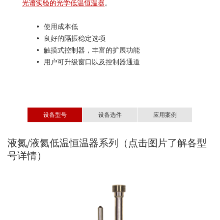
光谱实验的光学低温恒温器
。
• 使用成本低
• 良好的隔振稳定选项
• 触摸式控制器，丰富的扩展功能
• 用户可升级窗口以及控制器通道
设备型号
设备选件
应用案例
液氮/液氦低温恒温器系列（点击图片了解各型
Mercury智能温控器
紫外-可见光谱
号详情）
紫外-可见光谱或UV/VIS指的是在紫外到可见波段的吸收和反射谱研
究。
Optistat 系统均可提供各类窗口材料来适应特定的光谱范围，包括用
于紫外-可见波段的SpectrosilB/WF。