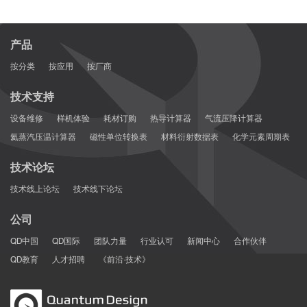
产品
按分类
按应用
按厂商
技术支持
设备维修
样机体验
耗材订购
热导计算器
气流压降计算器
氦蒸汽压温计算器
磁性单位转换表
材料衍射数据表
化学元素周期表
技术论坛
技术线上论坛
技术线下论坛
公司
QD中国
QD国际
团队力量
行业认可
新闻中心
合作伙伴
QD教育
人才招聘
《前沿·技术》