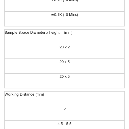
±
0.1K (10 Mins)
Sample Space Diameter x height (mm)
20 x 2
20 x 5
20 x 5
Working Distance (mm)
2
4.5 - 5.5