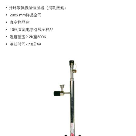
使用Microstat系列低温恒温器，可以测试真空环境下样品的原位变
• 开环液氦低温恒温器（消耗液氦）
温显微拉曼光谱。全系列均配置顶部和底部光学窗口，既适合Epi落射和
• 20x5 mm样品空间
透射显微拉曼光谱的配置。
• 真空样品腔
• 10根直流电学引线至样品
极小化振动和样品漂移的设计
• 温度范围2.2K至500K
• 冷却时间<10分钟
为了极小化特定温度下的样品振动和漂移，我们专门设计了Microsta
tHiRes（高分辨率）低温恒温器。为了实现这一目的，我们将样品置于
安装有同轴热交换器的一个稳定冷台上，而不是使用传统的需要增加毛
细管的指型冷冻器。
振动指标是利用Leo 1450VP扫描电镜来测试的。结果显示，如果低
温恒温器各部件被固定牢的情况下，记录到的振动水平小于20nm。
显微光致发光
显微光致发光或显微PL光谱是分析微纳结构光学及电子学特性的一