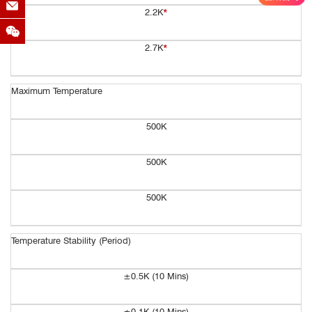
2.2K
*
2.7K
*
Maximum Temperature
500K
500K
500K
Temperature Stability (Period)
±0.5K (10 Mins)
±
0.1K (10 Mins)