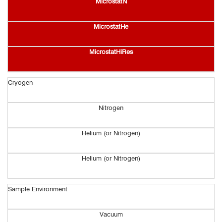
MicrostatN
显微傅里叶变换红外光谱
傅里叶变换红外光谱广泛用于高分子材料，无机化学材料，药物和
MicrostatHe
制药相关的研究，在固态和半导体物理领域也有很多应用案例。
讲Microstat系列低温恒温器与显微傅里叶变换红外光谱仪进行集
MicrostatHiRes
成，可进行较大宽温跨度的光谱Mapping，揭示样品的局部信息。窗口
可根据红外的波段范围有针对性地更换为相应的高透过率材料。
Cryogen
Nitrogen
Helium (or Nitrogen)
Helium (or Nitrogen)
Sample Environment
Vacuum