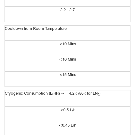
2.2 - 2.7
Cooldown from Room Temperature
<10 Mins
<10 Mins
<15 Mins
Cryogenic Consumption (L/HR) ~ 4.2K (80K for LN
)
2
<0.5 L/h
<0.45 L/
h