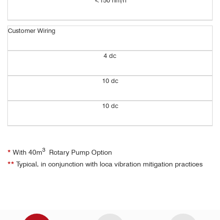
Customer Wiring
4 dc
10 dc
10 dc
3
*
With 40m
Rotary Pump Option
**
Typical, in conjunction with loca vibration mitigation practices