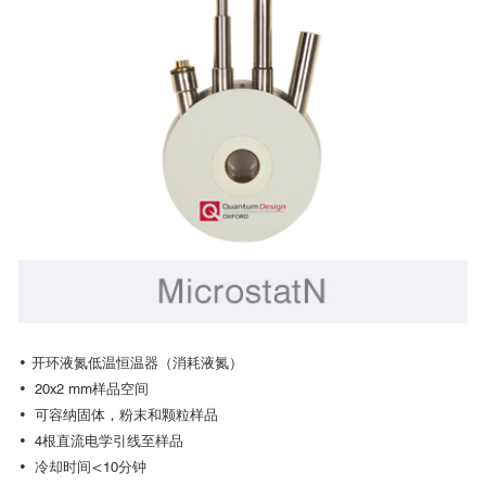
特性
Optistat系列低温恒温器窗口选项
磁光克尔效应
• 开环液氮低温恒温器（消耗液氮）
磁光克尔效应可以用来研究材料的磁化结构
我们提供Spectrosil B光学窗口作为低温恒温器的标配，该窗口从紫
• 20x2 mm样品空间
使用带有一个窄的矩形尾装样品架的Microstat He型号，样品可以被
外到中红外都有良好的透过率
• 可容纳固体，粉末和颗粒样品
插入到电磁铁的磁极中间，同时不影响对样品的光学分析。
此外，我们还提供一系列其他光学窗口材料，来适应从紫外到远红
• 4根直流电学引线至样品
外甚至太赫兹波段的应用
• 冷却时间<10分钟
所有窗口都是使用者可更换的，这能让使用者能够根据实验的具体