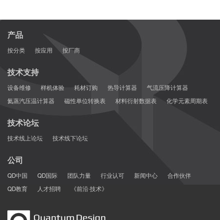
产品
按分类
按应用
按厂商
技术支持
设备维修
样机体验
耗材订购
热导计算器
气流压降计算器
氦蒸汽压温计算器
磁性单位转换表
材料衍射数据表
化学元素周期表
技术论坛
技术线上论坛
技术线下论坛
公司
QD中国
QD国际
团队力量
行业认可
新闻中心
合作伙伴
QD教育
人才招聘
《前沿·技术》