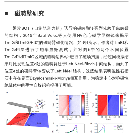
■ 磁畴壁研究
通常SOT（自旋轨道力矩）诱导的磁畴翻转强烈依赖于磁畴臂
的结构，2019年Saül Vélez等人使用NV色心磁学显微镜来揭示
TmIG和TmIG/Pt层的磁畴臂磁化情况。如图4所示，作者对TmIG和
TmIG/Pt层进行了磁学显微测试，并对图b中的两个不同位置
TmIG/Pt和TmIG区域的磁畴边界d/e进行了磁场扫描，经过同模拟结
果对比发现位置d处的磁畴臂处于Left Néel-Bloch中间结构，而到了
位置e处的磁畴臂转变成了Left Néel 结构，这些结果表明磁性石榴
石中存在界面Dzyaloshinskii-Moriya相互作用，为稳定中心对称磁性
绝缘体中的手性自旋织构提供了可能。