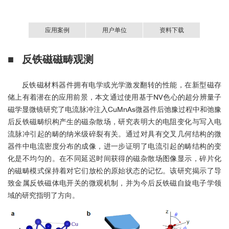
应用案例
用户单位
资料下载
■ 反铁磁磁畴观测
基于NV色心的超分辨量子磁学显微镜.pdf
反铁磁材料器件拥有电学或光学激发翻转的性能，在新型磁存
储上有着潜在的应用前景，本文通过使用基于NV色心的超分辨量子
磁学显微镜研究了电流脉冲注入CuMnAs微器件后弛豫过程中和弛豫
后反铁磁畴织构产生的磁杂散场，研究表明大的电阻变化与写入电
流脉冲引起的畴的纳米级碎裂有关。通过对具有交叉几何结构的微
器件中电流密度分布的成像，进一步证明了电流引起的畴结构的变
化是不均匀的。在不同延迟时间获得的磁杂散场图像显示，碎片化
的磁畴模式保持着对它们放松的原始状态的记忆。该研究揭示了导
致金属反铁磁体电开关的微观机制，并为今后反铁磁自旋电子学领
域的研究指明了方向。