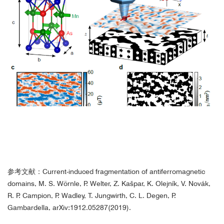
参考文献：Current-induced fragmentation of antiferromagnetic
domains, M. S. Wörnle, P. Welter, Z. Kašpar, K. Olejník, V. Novák,
R. P. Campion, P. Wadley, T. Jungwirth, C. L. Degen, P.
Gambardella, arXiv:1912.05287(2019).