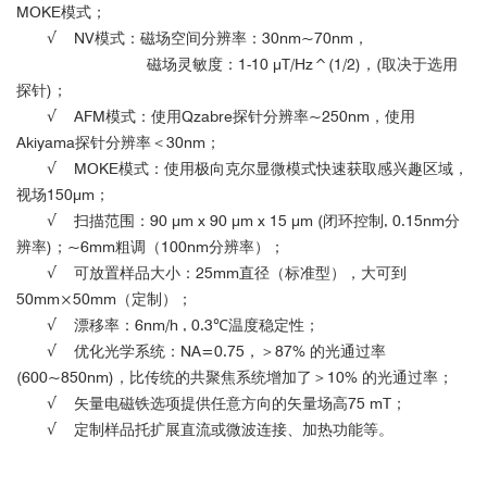
MOKE模式；
√
NV模式：磁场空间分辨率：30nm~70nm，
磁场灵敏度：1-10 μT/Hz^(1/2)，(取决于选用
探针)；
√
AFM模式：使用Qzabre探针分辨率~250nm，使用
Akiyama探针分辨率＜30nm；
√
MOKE模式：使用极向克尔显微模式快速获取感兴趣区域，
视场150μm；
√
扫描范围：90 μm x 90 μm x 15 μm (闭环控制, 0.15nm分
辨率)；~6mm粗调（100nm分辨率）；
√
可放置样品大小：25mm直径（标准型），大可到
50mm×50mm（定制）；
√
漂移率：6nm/h , 0.3℃温度稳定性；
√
优化光学系统：NA=0.75，＞87% 的光通过率
(600~850nm)，比传统的共聚焦系统增加了＞10% 的光通过率；
√
矢量电磁铁选项提供任意方向的矢量场高75 mT；
√
定制样品托扩展直流或微波连接、加热功能等。