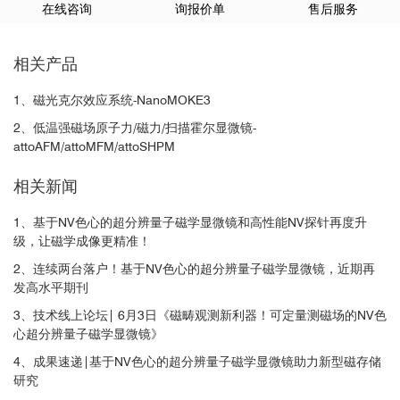
在线咨询
询报价单
售后服务
相关产品
1、磁光克尔效应系统-NanoMOKE3
2、低温强磁场原子力/磁力/扫描霍尔显微镜-
attoAFM/attoMFM/attoSHPM
相关新闻
1、基于NV色心的超分辨量子磁学显微镜和高性能NV探针再度升
级，让磁学成像更精准！
2、连续两台落户！基于NV色心的超分辨量子磁学显微镜，近期再
发高水平期刊
3、技术线上论坛| 6月3日《磁畴观测新利器！可定量测磁场的NV色
心超分辨量子磁学显微镜》
4、成果速递|基于NV色心的超分辨量子磁学显微镜助力新型磁存储
研究