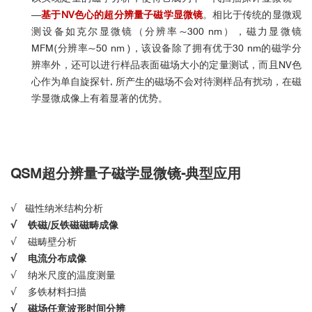
—
基于NV色心的超分辨量子磁学显微镜
。相比于传统的显微观
测设备如克尔显微镜（分辨率~300 nm），磁力显微镜
MFM(分辨率~50 nm )，该设备除了拥有优于30 nm的磁学分
辨率外，还可以进行样品表面磁场大小的定量测试，而且NV色
心作为单自旋探针, 所产生的磁场不会对待测样品有扰动，在磁
学显微成像上有着显著的优势。
QSM
超分辨量子磁学显微镜-
典型应用
√ 磁性纳米结构分析
√
铁磁/反铁磁磁畴成像
√ 磁畴壁分析
√
电流分布成像
√ 纳米尺度的温度测量
√ 多铁材料扫描
√ 磁场任意波形时间分辨