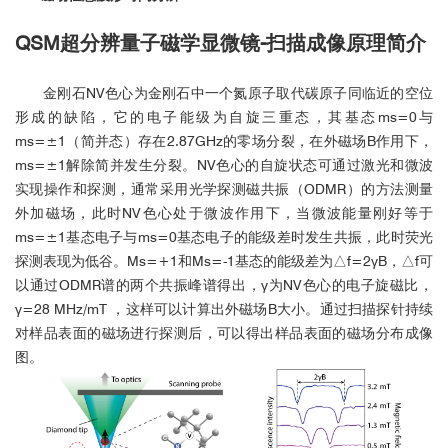
QSM
超分辨量子磁学显微镜-
扫描成像原理简介
金刚石NV色心为金刚石中一个氮原子取代碳原子同临近的空位
形成的缺陷，它的电子能级为自旋三重态，其基态ms=0与
ms=±1（简并态）存在2.87GHz的零场分裂，在外磁场B作用下，
ms=±1解除简并发生分裂。NV色心的自旋状态可通过激光和微波
实现操作和探测，通常采用光学探测磁共振（ODMR）的方法测量
外加磁场，此时NV色心处于微波作用下，当微波能量刚好等于
ms=±1基态电子与ms=0基态电子的能级差时发生共振，此时荧光
探测表现为低谷。Ms=+1和Ms=-1基态的能级差为△f=2γB，△f可
以通过ODMR谱的两个共振峰谱得出，γ为NV色心的电子旋磁比，
γ=28 MHz/mT ，这样可以计算出外磁场B大小。通过扫描探针持续
对样品表面的磁场进行探测后，可以得出样品表面的磁场分布成像
图。