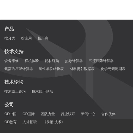
产品
按分类
按应用
按厂商
技术支持
设备维修
样机体验
耗材订购
热导计算器
气流压降计算器
氦蒸汽压温计算器
磁性单位转换表
材料衍射数据表
化学元素周期表
技术论坛
技术线上论坛
技术线下论坛
公司
QD中国
QD国际
团队力量
行业认可
新闻中心
合作伙伴
QD教育
人才招聘
《前沿·技术》