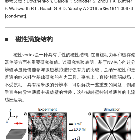
参考文献：Dovzhenko Y, Casola F, Schlotter S, Zhou T X, Büttner
F, Walsworth R L, Beach G S D, Yacoby A 2016 arXiv:1611.00673
[cond-mat].
■
磁性涡旋结构
磁性vortex是一种具有手性的磁性结构, 在自旋动力学和磁存储
器件等方面有重要研究价值。该研究实验表明，基于NV色心的超分
辨磁学显微镜能够与微磁模拟进行强有力的比较，是纳米磁性和更
普遍的纳米科学基础研究的有力工具。事实上，直接测量弱磁场，
不受扰动，具有纳米级的分辨率，可以解决一些重要的问题，例如
垂直各向异性薄膜中磁畴壁的性质，这些磁畴壁控制着薄膜的电流
感应运动。