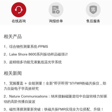
[5]
在线咨询
询报价单
售后服务
相关产品
1、综合物性测量系统-PPMS
Ni
Fe
80
20
2、Lake Shore 8600系列振动样品磁强计
3、超精细多功能无液氦低温光学系统
相关新闻
1、宽频覆盖 + 全能测量！全新“即开即用”ST-FMR铁磁共振仪，助
力自旋电子学高效研究
2、Nature Communications：纳米接触磁隧道结中自旋转移力矩驱
动的高阶传播自旋波
3、磁性薄膜测量新突破：铁磁共振FMR实现全方位搭配、升级！