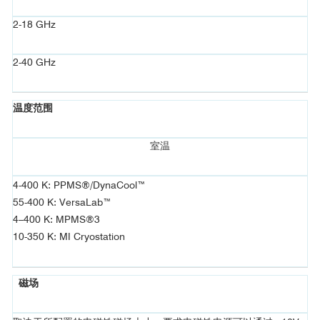
图3(a)显示了一系列测量谱，显示了100 nm厚的Py8u15薄膜在
2-18 GHz
宽温度范围内的FMR和PSSW模式。图3(a)的插图显示了FMR模式的
提取线宽，用于将LabVIEW程序与PPMS、DynaCool、Versalab和
MPMS3系统接口，计算两种不同温度下的磁阻尼。图3(b)显示了各
2-40 GHz
种不同合金的自旋波劲度常数D（与交换劲度A相关的参数）的提取
温度依赖性。图3(c)显示了三个铁磁薄膜样品的饱和磁化强度、阻尼
温度范围
和非均匀展宽的温度依赖性，在成分和沉积条件上只有微小的差
异。有趣的是，对于三个样品中的细微差异，我们观察到了温度依
室温
[3]
赖性在数量和趋势上的显著差异。
4-400 K: PPMS®/DynaCool™
55-400 K: VersaLab™
4–400 K: MPMS®3
10-350 K: MI Cryostation
磁场