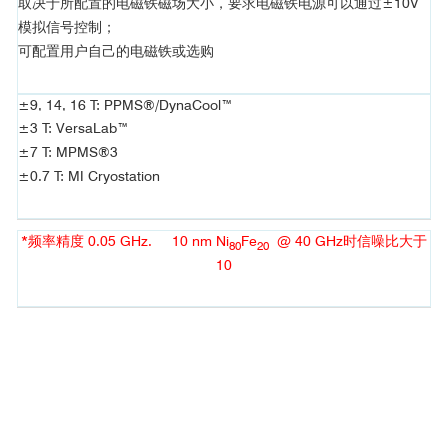
取决于所配置的电磁铁磁场大小，要求电磁铁电源可以通过±10V
模拟信号控制；
可配置用户自己的电磁铁或选购
±9, 14, 16 T: PPMS®/DynaCool™
±3 T: VersaLab™
±7 T: MPMS®3
±0.7 T: MI Cryostation
参考文献
[3]
*频率精度 0.05 GHz. 10 nm Ni
Fe
@ 40 GHz时信噪比大于
80
20
10
■ 逆自旋霍尔效应(ISHE)
20
Ni
Fe
80
20
[4]