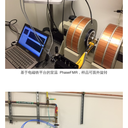
清华大学材料学院
CryoFMR-40
Ni
Fe
80
20
中国科学院物理研究所
[1]
Ni
Fe
80
20
PhaseFMR
中国科学院地球环境研究所
基于电磁铁平台的室温 PhaseFMR，样品可面外旋转
H
[T]
DC
PhaseFMR-40
电子科技大学
PhaseFMR-40
参考文献
哈尔滨工业大学
[1]