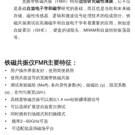
宽频带铁磁共振（FMR）特别
适合研究磁性薄膜
，它不仅
是基础
自旋电子学和磁学
研究的基础，而且也是当前和未来磁
存储、磁性传感器、逻辑和微波信号处理技术的组成部分。铁
磁共振测试在高频磁学和自旋电子学有着重要的应用，例如逆
自旋霍尔（ISHE）、硬盘的读取头、MRAM和自旋转矩振荡器
等。
铁磁共振仪
FMR主要特征：
• 用户操作界面友好，使用简便易用
• 使用共面波导的宽频带铁磁共振
• 测试有效磁矩 (Meff), 各向异性参数(K)，旋磁比 (γ)，阻尼系数
(α)，非均匀展宽(ΔH◦)
• 高精度铁磁共振可以测出1.4 nm钴铁硼薄膜信号
• 可以选择扩展逆自旋霍尔测试
• 同时拥有扫场模式和扫频模式
• 频率2~60GHz可选
• 可适配低温强磁场平台