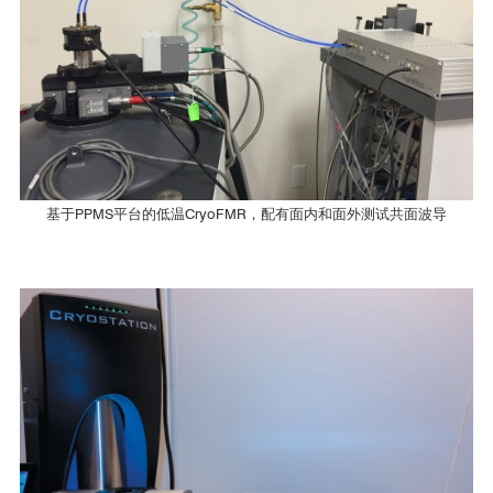
CryoFMR
湖南大学
■ 提取合金膜的饱和磁化强度Ms，阻尼系数
α，以及交换劲度A
CryoFMR
Field[Oe]
基于PPMS平台的低温CryoFMR，配有面内和面外测试共面波导
三峡大学
*
ISHE-CPW (4087-608
) for CryoFMR
CryoFMR
包头师范学院
CryoFMR
100-
x
x
哈尔滨工业大学深圳研究院