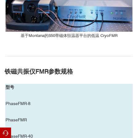
[2]
CryoFMR-40
南方科学技术大学
*
Not included with CryoFMR Probe
基于Montana的S50带磁体恒温器平台的低温 CryoFMR
CryoFMR
兰州大学
■ NiFeCu合金在不同磁场下，不同温度下的
铁磁共振特性
铁磁共振仪
FMR
参数规格
CryoFMR
型号
上海科技大学
PhaseFMR-8
CryoFMR-40
PhaseFMR
南京理工大学
PhaseFMR-40