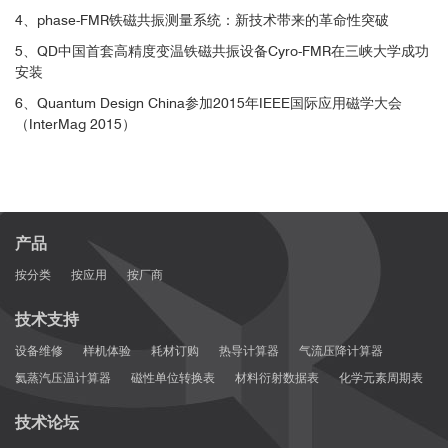
4、phase-FMR铁磁共振测量系统：新技术带来的革命性突破
5、QD中国首套高精度变温铁磁共振设备Cyro-FMR在三峡大学成功
安装
6、Quantum Design China参加2015年IEEE国际应用磁学大会
（InterMag 2015）
Ni
Fe
80
20
参考文献
[4]
产品
按分类
按应用
按厂商
技术支持
设备维修
样机体验
耗材订购
热导计算器
气流压降计算器
■ Nature Communications：纳米接触磁隧道
氦蒸汽压温计算器
磁性单位转换表
材料衍射数据表
化学元素周期表
结中自旋转移力矩驱动的高阶传播自旋波
技术论坛