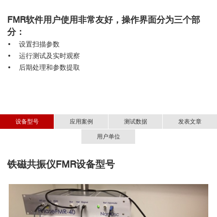
FMR软件用户使用非常友好，操作界面分为三个部
分：
•
设置扫描参数
•
运行测试及实时观察
•
后期处理和参数提取
设备型号
应用案例
测试数据
发表文章
用户单位
铁磁共振仪
■ 退火后的薄膜特性
■
逆自旋霍尔效应
FMR
设备型号
Inverse Spin Hall Effect，
(
清华大学物理系
ISHE)
80
20
CryoFMR
Ni
Fe
Ni
Fe
80
20
80
20