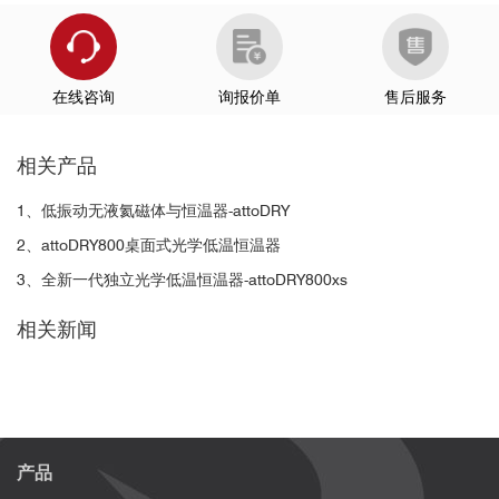
在线咨询
询报价单
售后服务
2. 磁场集成
可选的亥姆霍兹线圈模块施加垂直于谐
振器轴的磁场（百毫特
相关产品
斯拉），非常适合需要自旋或磁光控制的实验。
1、低振动无液氦磁体与恒温器-attoDRY
2、attoDRY800桌面式光学低温恒温器
3、全新一代独立光学低温恒温器-attoDRY800xs
案例二 | 腔增强光子在室温和电信波长下的不
相关新闻
可区分性
产品