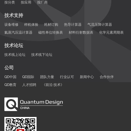
按分类
按应用
按厂商
技术支持
设备维修
样机体验
耗材订购
热导计算器
气流压降计算器
氦蒸汽压温计算器
磁性单位转换表
材料衍射数据表
化学元素周期表
技术论坛
技术线上论坛
技术线下论坛
公司
QD中国
QD国际
团队力量
行业认可
新闻中心
合作伙伴
QD教育
人才招聘
《前沿·技术》