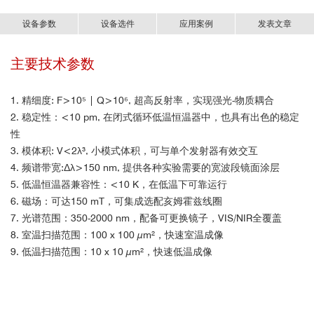
设备参数
设备选件
应用案例
发表文章
主要技术参数
可选升级功能：
案例一 | 二维半导体晶体的激子极化激元研究
部分发表文章
1. 主动稳定模块
1. 精细度: F>10⁵ | Q>10⁶, 超高反射率，实现强光-物质耦合
当与光学腔耦合时
2. 稳定性：<10 pm, 在闭式循环低温恒温器中，也具有出色的稳定
性
3. 模体积: V<2λ³, 小模式体积，可与单个发射器有效交互
4. 频谱带宽:Δλ>150 nm, 提供各种实验需要的宽波段镜面涂层
5. 低温恒温器兼容性：<10 K，在低温下可靠运行
6. 磁场：可达150 mT，可集成选配亥姆霍兹线圈
2
7. 光谱范围：350-2000 nm，配备可更换镜子，VIS/NIR全覆盖
8. 室温扫描范围：100 x 100 µm²，快速室温成像
9. 低温扫描范围：10 x 10 µm²，快速低温成像