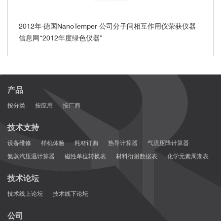
2012年-德国NanoTemper 公司分子间相互作用仪荣获仪器
信息网“2012年度绿色仪器”
产品
按分类
按应用
按厂商
技术支持
设备维修
样机体验
耗材订购
热导计算器
气流压降计算器
氦蒸汽压温计算器
磁性单位转换表
材料衍射数据表
化学元素周期表
技术论坛
技术线上论坛
技术线下论坛
公司