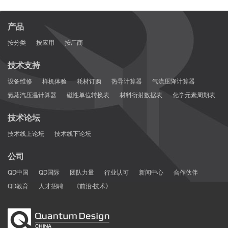
产品
按分类
按应用
按厂商
技术支持
设备维修
样机体验
耗材订购
热导计算器
气流压降计算器
氦蒸汽压温计算器
磁性单位转换表
材料衍射数据表
化学元素周期表
技术论坛
技术线上论坛
技术线下论坛
公司
QD中国
QD国际
团队力量
行业认可
新闻中心
合作伙伴
QD教育
人才招聘
《前沿·技术》