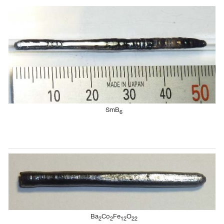
SmB
6
Ba
Co
Fe
O
2
2
12
22