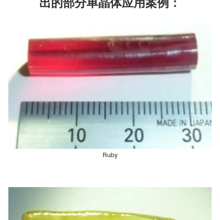
出的部分单晶体应用案例：
of the Néel vector through antiferromagnetic trichroism. Nat
Commun 13, 697 (2022).
https://doi.org/10.1038/s41467-022-28215-w
Ruby