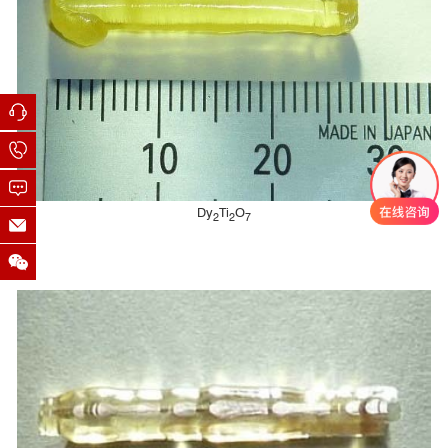
Dy
Ti
O
2
2
7