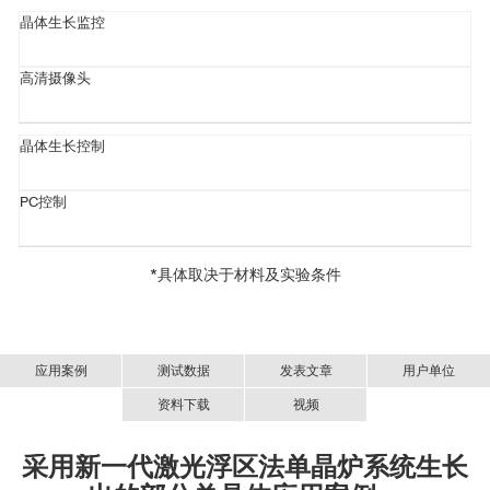
晶体生长监控
高清摄像头
晶体生长控制
PC控制
*具体取决于材料及实验条件
应用案例
测试数据
发表文章
用户单位
资料下载
视频
采用新一代激光浮区法单晶炉系统生长
高质量单晶生长设备介绍
Kimura, K., Otake, Y. & Kimura, T. Visualizing rotation and reversal
新一代高性能激光浮区法单晶炉-LFZ-中文资料.PDF