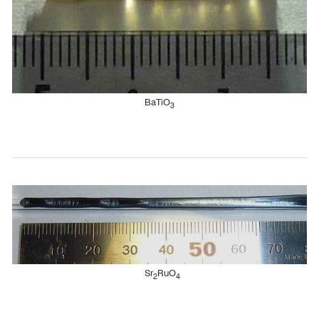
BaTiO
3
Sr
RuO
2
4