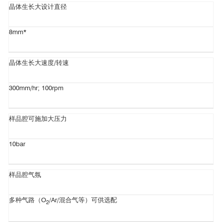
晶体生长大设计直径
8mm*
晶体生长大速度/转速
300mm/hr; 100rpm
样品腔可施加大压力
10bar
样品腔气氛
多种气路（
O
/Ar/混合气等
）可供选配
2