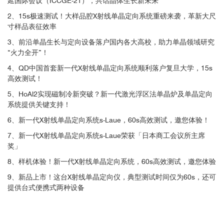
延国际会议（ICCGE-21），共话晶体生长新未来
2、15s极速测试！大样品腔X射线单晶定向系统重磅来袭，革新大尺
寸样品表征效率
3、前沿单晶生长与定向设备落户国内各大高校，助力单晶领域研究
“火力全开”！
4、QD中国首套新一代X射线单晶定向系统顺利落户复旦大学，15s
高效测试！
5、HoAl2实现磁制冷新突破？新一代激光浮区法单晶炉及单晶定向
系统提供关键支持！
6、新一代X射线单晶定向系统s-Laue，60s高效测试，邀您体验！
7、新一代X射线单晶定向系统s-Laue荣获「日本商工会议所主席
奖」
8、样机体验！新一代X射线单晶定向系统，60s高效测试，邀您体验
9、新品上市！这台X射线单晶定向仪，典型测试时间仅为60s，还可
提供台式便携式两种设备