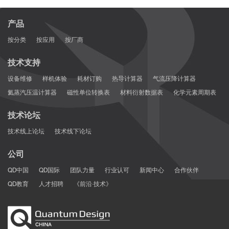
产品
按分类
按应用
按厂商
技术支持
设备维修
样机体验
耗材订购
热导计算器
气流压降计算器
氦蒸汽压温计算器
磁性单位转换表
材料衍射数据表
化学元素周期表
技术论坛
技术线上论坛
技术线下论坛
公司
QD中国
QD国际
团队力量
行业认可
新闻中心
合作伙伴
QD教育
人才招聘
《前沿·技术》