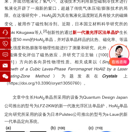
来，并成功地液化了氢气
。这项技术为利用新型磁制冷技术进行
氢液化开辟了一扇新的窗口，超越了传统气体压缩/膨胀技术的局
限。在这项研究中，HoAl
因为其在氢液化温度附近具有较大的磁熵
2
变化，被用作了磁性制冷剂。近期，日本国立材料科学研究所的
[2]
Naoki Kikugawa等人
创新性的通过
新一代激光浮区法单晶炉
生长
了长度50 mm的
HoAl
单晶，并对该单晶样品的比热、磁化率、等温
2
磁化强度和热膨胀等物理性能进行了测量和研究。此外，作者还通
过磁熵变化评估了磁热效应，并研究了沿主轴（[100]、[110]和
[111]）方向的各向异性物理性质。相关成果以《
Single-Crystal
Growth of a Cubic Laves-Phase Ferromagnet HoAl2 by a Laser
Floating-Zone Method
》为题发表在
Crystals
上
（https://doi.org/10.3390/cryst13050760）。
文章中生长
HoAl
单晶所采用的设备为Quantum Design Japan
2
金刚石单晶Laue
公司推出的型号为LFZ-2KW的新一代激光浮区法单晶炉，
HoAl
单晶
2
定向研究所采用的设备为日本Pulstec公司推出的型号为s-Laue的新
一代单晶定向系统。