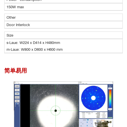
150W max
Other
Door Interlock
Size
s-Laue: W224 x D414 x H480mm
m-Laue: W800 x D600 x H600 mm
简单易用