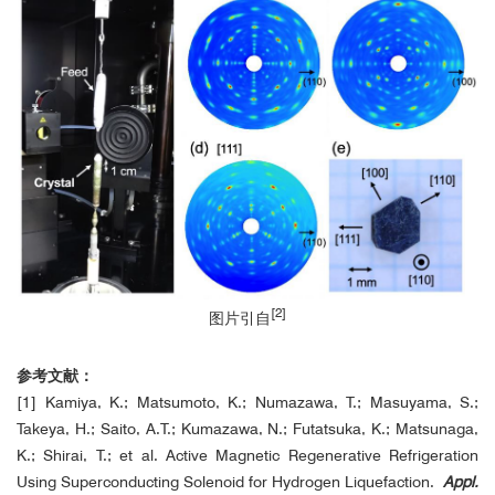
[2]
图片引自
参考文献：
蓝宝石单晶Laue
[1] Kamiya, K.; Matsumoto, K.; Numazawa, T.; Masuyama, S.;
Takeya, H.; Saito, A.T.; Kumazawa, N.; Futatsuka, K.; Matsunaga,
K.; Shirai, T.; et al. Active Magnetic Regenerative Refrigeration
Using Superconducting Solenoid for Hydrogen Liquefaction.
Appl.