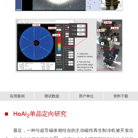
应用案例
测试数据
用户单位
资料下载
■ HoAl
单晶定向研究
新一代X射线单晶定向系统-s-Laue/m-Laue.pdf
2
最近，一种与超导磁体相结合的主动磁性再生制冷机被开发出
[1]