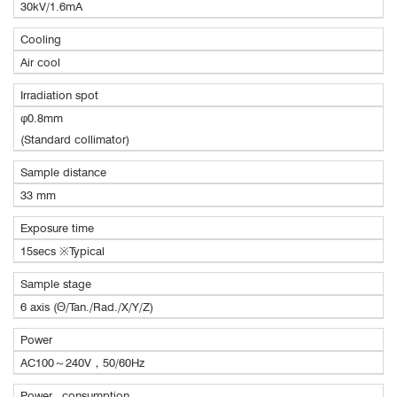
30kV/1.6mA
Cooling
Air cool
Irradiation spot
φ0.8mm
(Standard collimator)
Sample distance
33 mm
Exposure time
15secs ※Typical
Sample stage
6 axis (Θ/Tan./Rad./X/Y/Z)
Power
AC100～240V，50/60Hz
Power consumption