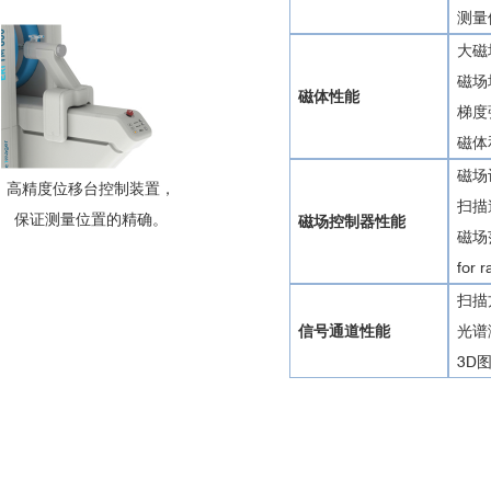
测量体
大磁
磁场均
磁体性能
梯度强
磁体
磁场
高精度位移台控制装置，
扫描速
保证测量位置的精确。
磁场控制器性能
磁场范围
for 
扫描方法
信号通道性能
光谱测
3D图