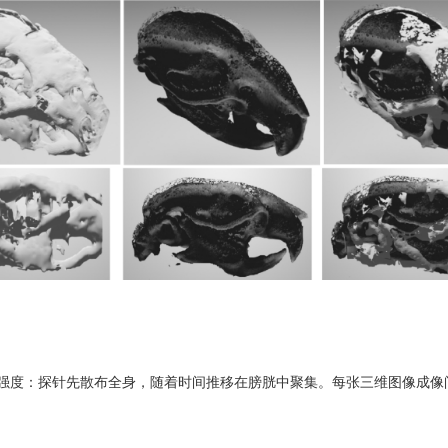
度：探针先散布全身，随着时间推移在膀胱中聚集。每张三维图像成像间隔4