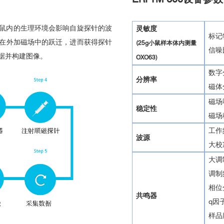
鼠内的生理环境会影响自旋探针的波
灵敏度
标记物
在外加磁场中的跃迁，进而获得探针
(25g小鼠样本体内测量
信噪
据并构建图像。
OXO63)
数字分
分辨率
磁体
磁场
稳定性
磁场
工作
波源
大校
大调制
调制频
相位
共鸣器
q因
样品