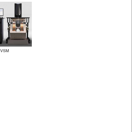
 VSM
e impact of vehicular particulate matter and for the
[1]
高温炉选件：
室温 - 1273 K
性：0.1 K
：0.001 K
：5K/min