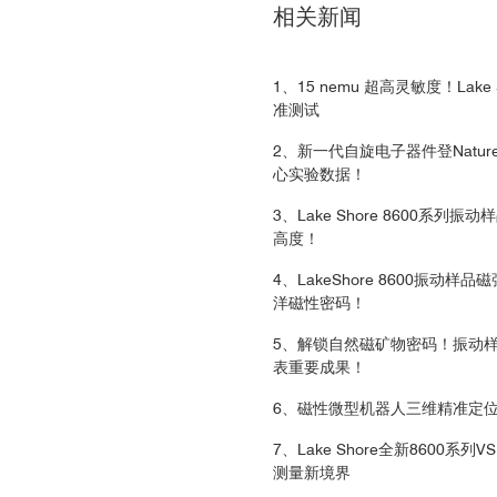
相关新闻
emu）在饱和磁场5000 Oe，磁场变化步长25 Oe，信号采集速度为1 s/
Autonomous 3D positional con
1、15 nemu 超高灵敏度！Lak
[1]
准测试
2、新一代自旋电子器件登Nature
心实验数据！
3、Lake Shore 8600
高度！
4、LakeShore 8600振动样
洋磁性密码！
5、解锁自然磁矿物密码！振动样
表重要成果！
6、磁性微型机器人三维精准定
7、Lake Shore全新860
测量新境界