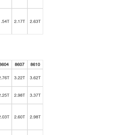
40分钟
降温时间
温度分辨率：0.001 K
降温时间：5分钟
1.54T
2.17T
2.63T
8604
8607
8610
10s/point 时无样品背景噪声测试，噪声峰值13 nemu - 50 nemu
2.76T
3.22T
3.62T
2.25T
2.98T
3.37T
2.03T
2.60T
2.98T
室温矢量测量
与SSVT变温选件联用的矢量选件