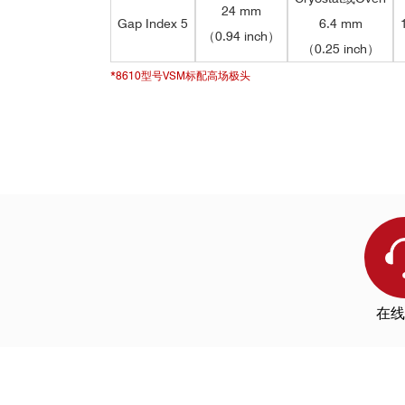
24 mm
Gap Index 5
6.4 mm
（0.94 inch）
（0.25 inch）
*8610型号VSM标配高场极头
CoPt磁性纳米薄膜（饱和磁矩为20 μe
美国知名低温设备制造商Lake Sh
参考文献：
Science of the T
Nature子刊！磁性微型机器人精准表
在线