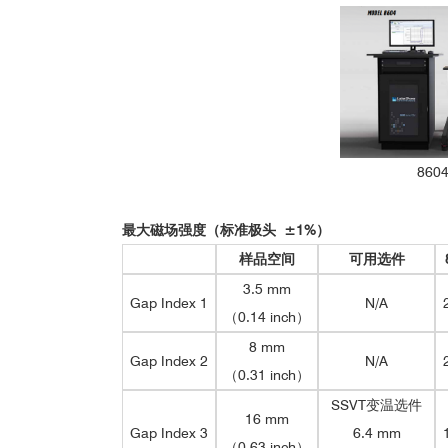
变温选件
地质领域：VSM搭载全新FORC分析
Lake Shore 8600系列振动样品磁强计-中文资料.pdf
860
最大磁场强度（标准极头
±
1%
）
样品空间
可用选件
preventive conservation of the Palatine Hill archaeol
3.5 mm
Gap Index 1
N/A
（0.14 inch）
SSVT一体化变温选件：
8 mm
温度范围：77 K, 100 - 950 K
Gap Index 2
N/A
（0.31 inch）
温度稳定性：0.1 K RMS
温度分辨率：0.001 K
SSVT变温选件
16 mm
变温速率：最大可达8T/min
Gap Index 3
6.4 mm
（0.63 inch）