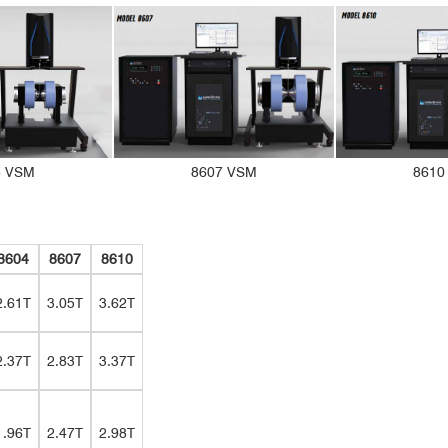
磁性矿物
新一代8600系列振动样品磁强计全新设计和升级
4 VSM
8607 VSM
8610
Nature-based solutions for monitoring th
8604
8607
8610
ogical site in Rome, Italy
Science of the Total Environment
2.61T
3.05T
3.62T
100ms/point 时无样品背景噪声测试，噪声峰值119.5 nemu - 800 nemu
Cryostat低温恒温器选件：
Oven
温度范围：4.2 K,55 - 450 K （LHe）
温度范围：
2.37T
2.83T
3.37T
77 K, 85 - 450 K （LN
）
温度稳定
2
温度分辨率
温度稳定性：0.1 K（LHe）；0.2 K （LN
变温速率
1.96T
2.47T
2.98T
2）