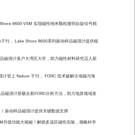
point时的磁滞回线。总用时13分30秒
trol of a magnetic microrobot using reinforcement
e Shore 8600 VSM 实现磁性纳米颗粒微弱自旋信号精
子刊， Lake Shore 8600系列振动样品磁强计提供核
系列振动样品磁强计落户大湾区大学，助力磁性材料研究迈入新
品磁强计登上 Nature 子刊， FORC 技术破解古地磁与海
品磁强计搭载全新FORC分析方法，助力地质领域发
位！振动样品磁强计提供关键数据支撑
0系列VSM升级功能大揭秘！解锁多温区磁性实验，领略科学