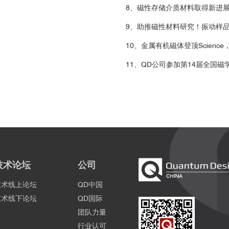
8、磁性存储介质材料取得新进
9、助推磁性材料研究！振动样
10、金属有机磁体登顶Scien
11、QD公司参加第14届全国
td.新推出的
振动样品磁强计
技术论坛
公司
技术线上论坛
QD中国
技术线下论坛
QD国际
团队力量
行业认可