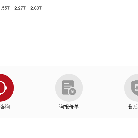
1.55T
2.27T
2.63T
mu）在饱和磁场5000 Oe，磁场变化步长25 Oe，信号采集速度为100 m
ore Cryotronics, Ltd.全新推出的
8600系列振动样品磁强计
otal Environment
征
咨询
询报价单
售后