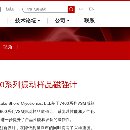
中
EN
技术论坛
公司
联系
视频
 8600系列振动样品磁强计
hore Cryotronics, Ltd.基于7400系列VSM成熟
00系列VSM
振动样品磁强计
。系统以性能和人性化
，进一步提升了产品性能和
设备的操作性
。
量的创新设计，在降低测量噪声的同时提高了采样速度。