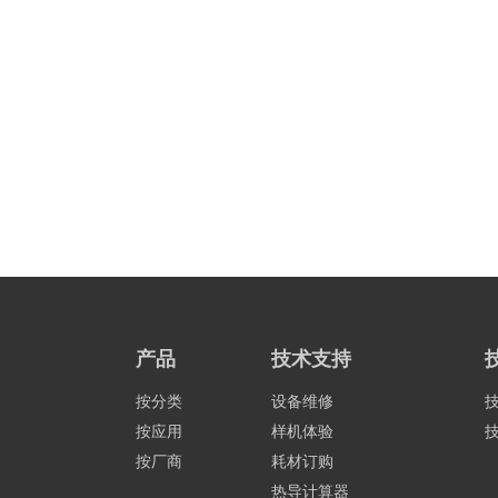
Lake Shore Cryotronics, L
产品
技术支持
按分类
设备维修
按应用
样机体验
按厂商
耗材订购
热导计算器