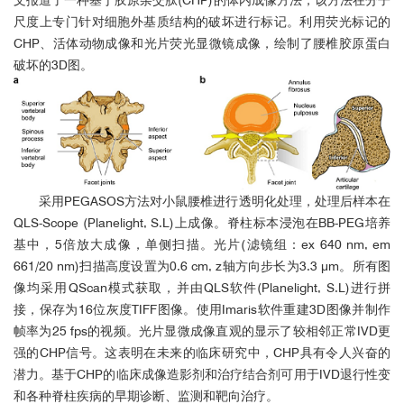
尺度上专门针对细胞外基质结构的破坏进行标记。利用荧光标记的
CHP、活体动物成像和光片荧光显微镜成像，绘制了腰椎胶原蛋白
破坏的3D图。
采用PEGASOS方法对小鼠腰椎进行透明化处理，处理后样本在
3D展示：小鼠肌肉神经接头1X
QLS-Scope (Planelight, S.L)上成像。脊柱标本浸泡在BB-PEG培养
基中，5倍放大成像，单侧扫描。光片(滤镜组：ex 640 nm, em
661/20 nm)扫描高度设置为0.6 cm, z轴方向步长为3.3 μm。所有图
像均采用QScan模式获取，并由QLS软件(Planelight, S.L)进行拼
小鼠全脑：
接，保存为16位灰度TIFF图像。使用Imaris软件重建3D图像并制作
帧率为25 fps的视频。光片显微成像直观的显示了较相邻正常IVD更
强的CHP信号。这表明在未来的临床研究中，CHP具有令人兴奋的
潜力。基于CHP的临床成像造影剂和治疗结合剂可用于IVD退行性变
和各种脊柱疾病的早期诊断、监测和靶向治疗。