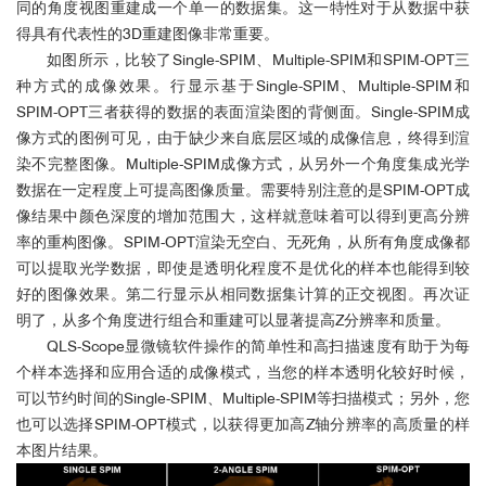
同的角度视图重建成一个单一的数据集。这一特性对于从数据中获
光切片展示：小鼠全脑核染2X
得具有代表性的3D重建图像非常重要。
如图所示，比较了Single-SPIM、Multiple-SPIM和SPIM-OPT三
种方式的成像效果。行显示基于Single-SPIM、Multiple-SPIM和
SPIM-OPT三者获得的数据的表面渲染图的背侧面。Single-SPIM成
像方式的图例可见，由于缺少来自底层区域的成像信息，终得到渲
染不完整图像。Multiple-SPIM成像方式，从另外一个角度集成光学
数据在一定程度上可提高图像质量。需要特别注意的是SPIM-OPT成
像结果中颜色深度的增加范围大，这样就意味着可以得到更高分辨
率的重构图像。SPIM-OPT渲染无空白、无死角，从所有角度成像都
可以提取光学数据，即使是透明化程度不是优化的样本也能得到较
好的图像效果。第二行显示从相同数据集计算的正交视图。再次证
明了，从多个角度进行组合和重建可以显著提高Z分辨率和质量。
QLS-Scope显微镜软件操作的简单性和高扫描速度有助于为每
个样本选择和应用合适的成像模式，当您的样本透明化较好时候，
可以节约时间的Single-SPIM、Multiple-SPIM等扫描模式；另外，您
活体斑马鱼心脏跳动成像
也可以选择SPIM-OPT模式，以获得更加高Z轴分辨率的高质量的样
本图片结果。