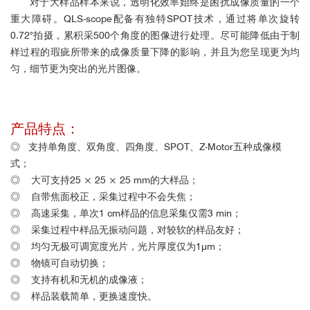
对于大样品样本来说，透明化效率始终是困扰成像质量的一个
重大障碍。QLS-scope配备有独特SPOT技术，通过将单次旋转
0.72°拍摄，累积采500个角度的图像进行处理。尽可能降低由于制
样过程的瑕疵所带来的成像质量下降的影响，并且为您呈现更为均
匀，细节更为突出的光片图像。
产品特点：
◎ 支持单角度、双角度、四角度、SPOT、Z-Motor五种成像模
式；
◎
大可支持
25 × 25 × 25 mm
的大样品；
◎
自带焦面校正，采集过程中不会失焦；
◎
高速采集，单次1 cm样品的信息采集仅需3 min；
◎
采集过程中样品无振动问题，对较软的样品友好；
◎
均匀无极可调宽度光片，光片厚度仅为1μm；
◎
物镜可自动切换；
◎
支持有机和无机的成像液；
◎
样品装载简单，更换速度快。