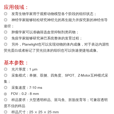
应用领域：
◎ 发育生物学家用于观察动物模型各个阶段的组织状态；
◎ 神经学家能够轻松研究神经元的再生能力并探究新的神经传导
途径；
◎ 肿瘤学家可以准确筛选血管抑制剂类药物；
◎ 免疫学家能够研究淋巴系统整体的发育过程；
◎ 另外，Planelight也可以实现动物的体内成像，对于表达内源性
荧光蛋白或者标记了荧光抗体的组织也可以快速便捷地成像。
基本参数：
◎
光片厚度：1 μm
◎
采集模式
：
单侧、双侧、四角度、SPOT、Z-Motor五种模式采
集；
◎
采集速度
：7-10 ms
◎
FOV
：
0.2 - 8 mm
◎
样品要求
：
大型透明样品、斑马鱼、胚胎发育等；可兼容透明
度不佳的样品
◎ 样品尺寸：25 × 25 × 25 mm