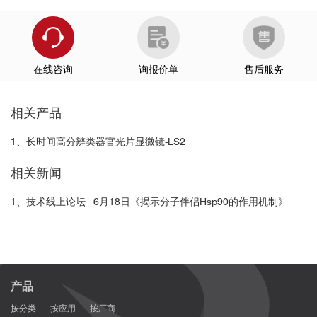
大鼠脑部神经：
在线咨询
询报价单
售后服务
相关产品
1、长时间高分辨类器官光片显微镜-LS2
相关新闻
1、技术线上论坛| 6月18日《揭示分子伴侣Hsp90的作用机制》
产品
按分类
按应用
按厂商