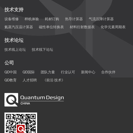
技术支持
设备维修
样机体验
耗材订购
热导计算器
气流压降计算器
大鼠肾小球：
氦蒸汽压温计算器
磁性单位转换表
材料衍射数据表
化学元素周期表
技术论坛
技术线上论坛
技术线下论坛
公司
QD中国
QD国际
团队力量
行业认可
新闻中心
合作伙伴
QD教育
人才招聘
《前沿·技术》