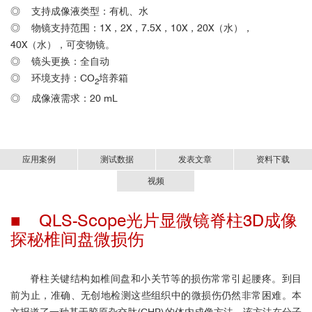
◎
支持成像液类型
：
有机、水
◎
物镜支持范围
：
1X，2X，7.5X，10X，20X（水），
40X（水），可变物镜。
◎ 镜头更换：全自动
◎ 环境支持：CO
培养箱
2
◎
成像液需求
：
20 mL
应用案例
测试数据
发表文章
资料下载
视频
■ QLS-Scope光片显微镜脊柱3D成像
小鼠胚胎血管：
高速多角度3D光片荧光显微镜QLS-scope介绍
极速多角度3D光片荧光显微镜-中文资料.pdf
探秘椎间盘微损伤
（中文）
内分泌系统老化过程中血管密度和内皮细胞亚群的动态变化-应用案
例.pdf
脊柱关键结构如椎间盘和小关节等的损伤常常引起腰疼。到目
前为止，准确、无创地检测这些组织中的微损伤仍然非常困难。本
文报道了一种基于胶原杂交肽(CHP)的体内成像方法，该方法在分子