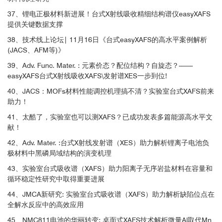
37、锂电正极材料新进展！台式X射线吸收精细结构谱仪easyXAFS
提供关键数据支撑
38、技术线上论坛| 11月16日《台式easyXAFS的高水平案例解析
(JACS、AFM等)》
39、Adv. Func. Mater. : 元素价态？配位结构？自旋态？——
easyXAFS台式X射线吸收XAFS\发射谱XES一步到位!
40、JACS：MOFs材料性能调控机理搞不清？实验室台式XAFS前来
助力！
41、太酷了，实验室也可以测XAFS？已成功发表多篇能源高水平文
献！
42、Adv. Mater. :台式X射线发射谱（XES）助力解析锂离子电池负
极材料中黑磷局域结构的演变机理
43、实验室台式吸收谱（XAFS）助力阳离子无序岩盐材料在容量和
循环稳定性研究中取得重要进展
44、JMCA新研究: 实验室台式吸收谱（XAFS）助力解析缺陷位点在
全解水反应中的高效应用
45、NMC811电池的华丽转变: 桌面式XAFS技术解析微量Al取代Mn