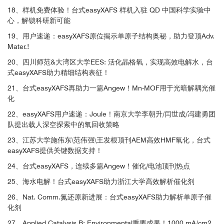
18、样机免费体验！台式easyXAFS 样机入驻 QD 中国科学实验中
心，解锁科研新可能
19、用户速递：easyXAFS原位揭示单原子结构奥秘，助力登顶Adv.
Mater.!
20、四川师范&大湾区大学EES: 活化晶格氧，实现高效电解水，台
式easyXAFS助力精细结构表征！
21、台式easyXAFS再助力一篇Angew！Mn-MOF用于光暗解耦光催
化
22、easyXAFS用户速递：Joule！南京大学李朝升/闫世成/冯建勇团
队提出载人深空探索中的氧回收策略
23、江苏大学施伟东\范伟强\王发根顶刊AEM高效HMF氧化，台式
easyXAFS提供关键数据支持！
24、台式easyXAFS，连续多篇Angew！催化/电池顶刊热点
25、海水电解！台式easyXAFS助力浙江大学高效解析催化剂
26、Nat. Comm.氮还原新进展：台式easyXAFS助力解析单原子催
化剂
27、Applied Catalysis B: Environmental重要成果！1000 mA/cm2