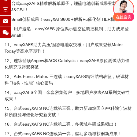
8、台式easyXAFS精准解析单原子，锂硫电池创新成果登载
AFM&CEJ！
9、Small创新成果！easyXAFS600+解析Ru催化剂 HER机理
10、用户速递：easyXAFS 原位揭示硼空位调控机制，助力成果登
上 Small！
11、easyXAFS助力高压/固态电池双突破：用户成果登载Mater.
Today等高水平期刊！
12、连续登顶Angew和ACS Catalysis：easyXAFS原位测试助力催
化研究取得双突破！
13、Adv. Funct. Mater. 三连载：easyXAFS精细结构表征，破译材
料 “结构 - 性能” 核心密码！
14、easyXAFS全国十余套密集落户，多地用户发表AM系列突破性
成果！
15、台式easyXAFS NC连载第三弹，助力新加坡国立/中科院宁波材
料所能源与催化研究新突破！
16、台式easyXAFS NC连载第二弹，多领域科研成果频出！
17、台式easyXAFS NC连载第一弹，驱动多领域获创新成果！