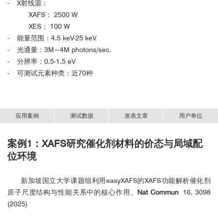
- X射线源：
XAFS： 2500 W
XES： 100 W
- 能量范围：4.5 keV-25 keV
- 光通量：3M~4M photons/sec.
- 分辨率：0.5-1.5 eV
- 可测试元素种类：近70种
应用案例
测试数据
发表文章
用户单位
案例1：XAFS研究催化剂材料的价态与局域配
200
60%
近
超低含量 Ir：0.17 wt% Ir@C EXAFS与同步辐射光
400篇 SCI论文
通过使用台式XAFS/XES发表
超
套用户，市场占有率超
（排名不分先
位环境
源高度一致
后）
新加坡国立大学课题组利用easyXAFS的XAFS功能解析催化剂
原子尺度结构与性能关系中的核心作用。
Nat Commun
16, 3098
(2025)