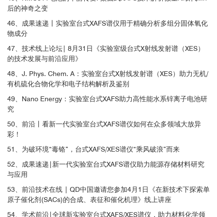
后的神奇之变
46、成果速递丨实验室台式XAFS谱仪用于精确分析多组分固体氧化
物成分
47、技术线上论坛| 8月31日《实验室级台式X射线发射谱（XES）
的技术发展与前沿应用》
48、J. Phys. Chem. A：实验室台式X射线发射谱（XES）助力无机/
有机硫化合物化学和电子结构解析及鉴别
49、Nano Energy：实验室台式XAFS助力高性能水系锌离子电池研
究
50、前沿丨看新一代实验室台式XAFS谱仪如何在众多领域大放异
彩！
51、为破环境“毒铬”，台式XAFS/XES谱仪“乘风破浪”而来
52、成果速递|新一代实验室台式XAFS谱仪助力能源存储材料研究
与应用
53、前沿技术在线 | QD中国邀请您参加4月1日《在新技术下探索单
原子催化剂(SACs)的合成、表征和催化机理》线上讲座
54、学术前沿|全球新实验室台式XAFS/XES谱仪，助力材料化学领