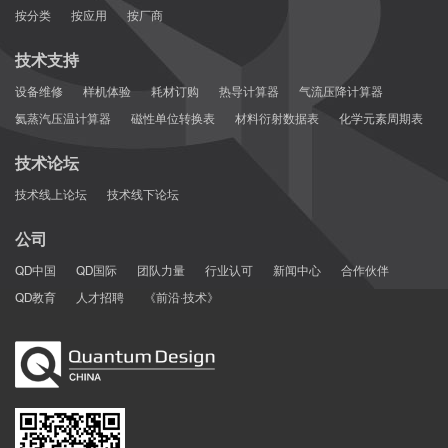
按分类
按应用
按厂商
技术支持
设备维修
样机体验
耗材订购
热导计算器
气流压降计算器
氦蒸汽压温计算器
磁性单位转换表
材料衍射数据表
化学元素周期表
技术论坛
技术线上论坛
技术线下论坛
公司
QD中国
QD国际
团队力量
行业认可
新闻中心
合作伙伴
QD教育
人才招聘
《前沿·技术》