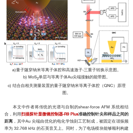
a)量子隧穿纳米等离子体腔和高速激子-三重子转换示意图。
b) MoS
单层与等离子体Au尖端接触的能带图。
2
c) 结合自相关测量装置的量子隧穿纳米等离子体腔（QNC）原理
图。
本文中作者将传统的光谱与自制的shear-force AFM 系统相结
合，利用
扫描探针显微镜控制器-R9 Plus
准确控制针尖和样品之间的
距离
，其中Au 尖端由优化的电化学蚀刻工艺制成，被固定在谐振频
率为 32.768 kHz 的石英音叉上。同时，为了电场模块能够顺利构建