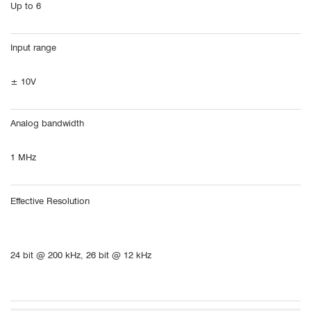
Up to 6
Input range
± 10V
Analog bandwidth
1 MHz
Effective Resolution
24 bit @ 200 kHz, 26 bit @ 12 kHz