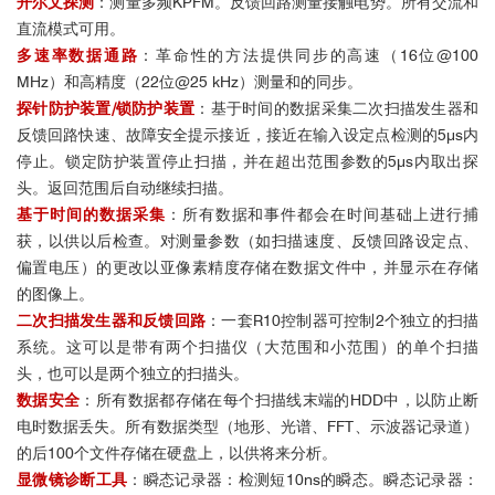
开尔文探测
：测量多频KPFM。反馈回路测量接触电势。所有交流和
直流模式可用。
多速率数据通路
：革命性的方法提供同步的高速（16位@100
MHz）和高精度（22位@25 kHz）测量和的同步。
探针防护装置/锁防护装置
：基于时间的数据采集二次扫描发生器和
反馈回路快速、故障安全提示接近，接近在输入设定点检测的5μs内
停止。锁定防护装置停止扫描，并在超出范围参数的5μs内取出探
头。返回范围后自动继续扫描。
基于时间的数据采集
：所有数据和事件都会在时间基础上进行捕
获，以供以后检查。对测量参数（如扫描速度、反馈回路设定点、
偏置电压）的更改以亚像素精度存储在数据文件中，并显示在存储
的图像上。
二次扫描发生器和反馈回路
：一套R10控制器可控制2个独立的扫描
系统。这可以是带有两个扫描仪（大范围和小范围）的单个扫描
头，也可以是两个独立的扫描头。
数据安全
：所有数据都存储在每个扫描线末端的HDD中，以防止断
电时数据丢失。所有数据类型（地形、光谱、FFT、示波器记录道）
的后100个文件存储在硬盘上，以供将来分析。
显微镜诊断工具
：瞬态记录器：检测短10ns的瞬态。瞬态记录器：