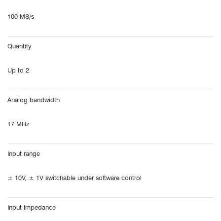
100 MS/s
Quantity
Up to 2
Analog bandwidth
17 MHz
Input range
± 10V, ± 1V switchable under software control
Input impedance