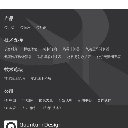
产品
按分类
按应用
按厂商
技术支持
设备维修
样机体验
耗材订购
热导计算器
气流压降计算器
氦蒸汽压温计算器
磁性单位转换表
材料衍射数据表
化学元素周期表
技术论坛
技术线上论坛
技术线下论坛
公司
QD中国
QD国际
团队力量
行业认可
新闻中心
合作伙伴
QD教育
人才招聘
《前沿·技术》