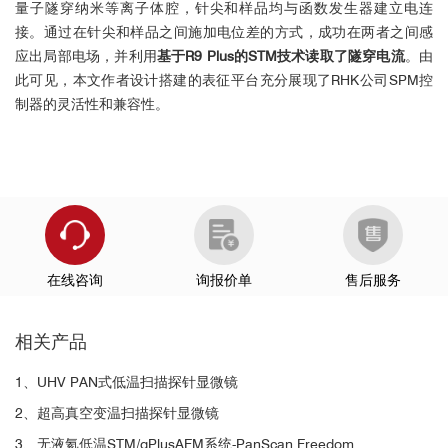
量子隧穿纳米等离子体腔，针尖和样品均与函数发生器建立电连
接。通过在针尖和样品之间施加电位差的方式，成功在两者之间感
应出局部电场，并利用
基于R9 Plus的STM技术读取了隧穿电流
。由
此可见，本文作者设计搭建的表征平台充分展现了RHK公司SPM控
制器的灵活性和兼容性。
在线咨询
询报价单
售后服务
相关产品
1、UHV PAN式低温扫描探针显微镜
2、超高真空变温扫描探针显微镜
3、无液氦低温STM/qPlusAFM系统-PanScan Freedom