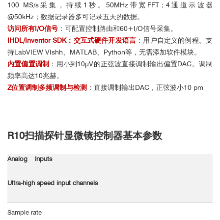
100 MS/s采集，持续1秒。50MHz带宽FFT；4通道示波器
@50kHz；数据记录器多可记录五天的数据。
访问所有I/O信号
：可配置控制路由和60+I/O信号采集。
IHDL/Inventor S
DK：交互式硬件开发语言
：用户自定义的例程。支
持LabVIEW VIshh、MATLAB、Python等，无需添加软件模块。
内置偏置调制
：用小到10μV的正弦波直接调制输出偏置DAC。调制
频率高达10兆赫。
Z位置调制多频调制与检测
：直接调制输出DAC，正弦波小10 pm
R10扫描探针显微镜控制器基本参数
Analog Inputs
Ultra-high speed input channels
Sample rate