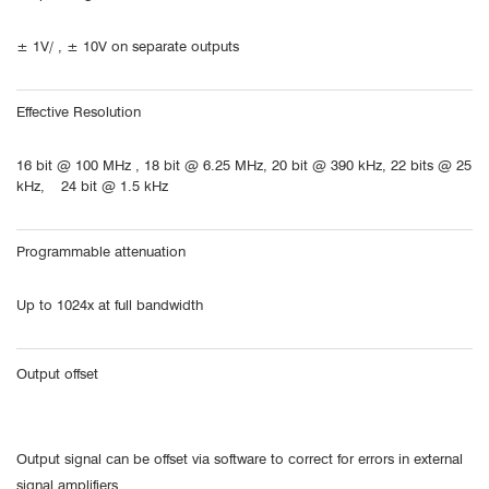
± 1V/ , ± 10V on separate outputs
Effective Resolution
16 bit @ 100 MHz , 18 bit @ 6.25 MHz, 20 bit @ 390 kHz, 22 bits @ 25
kHz, 24 bit @ 1.5 kHz
Programmable attenuation
Up to 1024x at full bandwidth
Output offset
Output signal can be offset via software to correct for errors in external
signal amplifiers