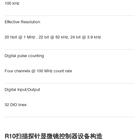
100 kHz
Effective Resolution
20 hbit @ 1 MHz , 22 bit @ 62 kHz, 24 bit @ 3.9 kHz
Digital pulse counting
Four channels @ 100 MHz count rate
Digital Input/Output
32 DIO lines
R10扫描探针显微镜控制器设备构造