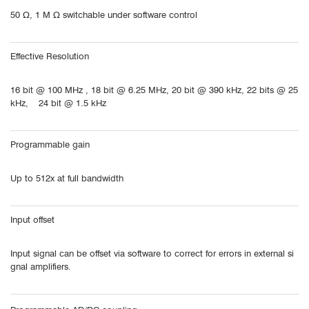
50 Ω, 1 M Ω switchable under software control
Effective Resolution
16 bit @ 100 MHz , 18 bit @ 6.25 MHz, 20 bit @ 390 kHz, 22 bits @ 25
kHz, 24 bit @ 1.5 kHz
Programmable gain
Up to 512x at full bandwidth
Input offset
Input signal can be offset via software to correct for errors in external si
gnal amplifiers.