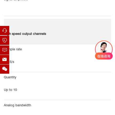
High speed output channels
Sample rate
1 MS/s
Quantity
Up to 10
Analog bandwidth