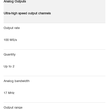
Analog Outputs
Ultra-high speed output channels
Output rate
100 MS/s
Quantity
Up to 2
Analog bandwidth
17 MHz
Output range