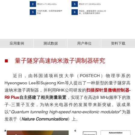
应用案例
测试数据
用户单位
资料下载
部分用户名单（排名不分先后），科研
■ 量子隧穿高速纳米激子调制器研究
扫描探针显微镜控制器-R10.pdf
成果以及用户评价：
近日，由韩国浦项科技大学（POSTECH）物理学系的
Hyeongwoo Lee和Sujeong Kim等人提出了一种新型的量子隧穿高
速纳米激子调制器，并利用RHK公司研发的
扫描探针显微镜控制器-
R9 Plus
自主搭建了相关测量装置
，实现了在高达8 MHz频率下的激
子-三重子互变，为纳米光电器件的发展带来新突破。该成果
以“
Quantum tunneling high-speed nano-excitonic modulator
”为题
发表于《
Nature Communications
》上。