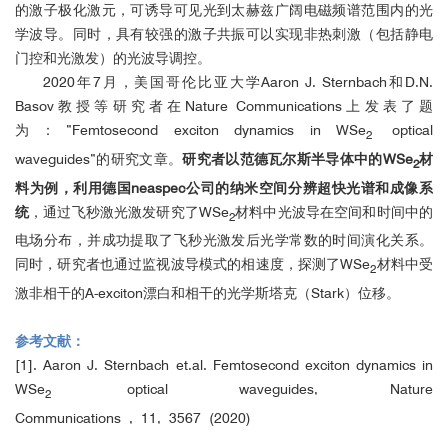
的激子极化激元，可诱导可见光到太赫兹广阔电磁频谱范围内的光
Z. Fei et al.,
Nano Lett.
2015,
15
, 8271.
●
学波导。同时，具有较强的激子共振可以实现非热刺激（包括静电
G. X. Ni et al.,
Nat. Mater.
2015,
14
, 1217.
●
门控和光激发）的光波导调控。
E. Yoxall et al.,
Nat. Photonics
2015,
9
, 674.
●
2020年7月，美国哥伦比亚大学Aaron J. Sternbach和D.N.
Z. Fei et al.,
Nano Lett.
2015,
15
, 4973.
●
Basov教授等研究者在Nature Communications上发表了题
M. D. Goldflam et al.,
Nano Lett.
2015,
15
, 4859.
●
为：”Femtosecond exciton dynamics in WSe
optical
2
P. Li et al.,
Nat. Commun.
2015,
5
, 7507.
●
waveguides”的研究文章。
研究者以范德瓦尔斯半导体中的WSe
材
2
S. Dai et al.,
Nat. Nanotechnol.
2015,
10
, 682.
●
料为例，利用德国neaspec公司的纳米空间分辨超快光谱和成像系
S. Dai et al.,
Nat. Commun.
2015,
6
, 6963.
●
统
，通过飞秒激光激发研究了WSe
材料中光波导在空间和时间中的
A. Woessner et al.,
Nat. Mater.
2014,
14
, 421.
●
2
P. Alonso-González et al.,
Science
2014,
344
, 1369.
电场分布，并成功提取了飞秒光激发后光学常数的时间演化关系。
●
同时，研究者也通过监视波导模式的相速度，探测了WSe
材料中受
S. Dai et al.,
Science
2014,
343
, 1125.
●
2
P. Li et al.,
Nano Lett.
2014,
14
, 4400.
●
激非相干的A-exciton漂白和相干的光学斯塔克（Stark）位移。
A. Y. Nikitin et al.,
Nano Lett.
2014,
14
, 2896.
●
M. Wagner et al.,
Nano Lett.
2014,
14
, 894.
参考文献：
●
[1]. Aaron J. Sternbach et.al. Femtosecond exciton dynamics in
M. Schnell et al.,
Nat. Commun.
2013,
5
, 3499.
●
WSe
optical waveguides, Nature
J. Chen et al.,
Nano Lett.
2013,
13
, 6210.
●
2
Z. Fei et al.,
Nat. Nanotechnol.
2012,
8
, 821.
●
Communications , 11, 3567 (2020)
J. Chen et al.,
Nature
2012,
487
, 77.
●