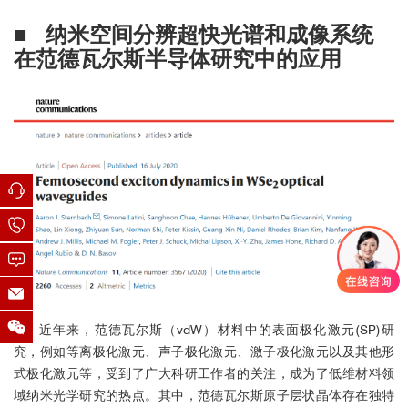
■ 纳米空间分辨超快光谱和成像系统
■
neaspec中国用户发表文章超80篇，其中36篇
纳米红外超快光谱
在
范德瓦尔斯半导体研究中的应用
影响因子>10。
部分文章列表：
M. B. Lundeberg et al.,
Science
2017 AOP.
●
F. J. Alfaro-Mozaz et al.,
Nat. Commun.
2017,
8
, 15624.
●
P. Alonso-Gonzales et al.,
Nat. Nanotechnol.
2017,
12
, 31.
●
M. A. Huber et al.,
Nat. Nanotechnol.
2017,
12
, 207.
●
P. Li et al.,
Nano Lett.
2017,
17
, 228.
●
T. Low et al.,
Nat. Mater.
2017,
16
, 182.
●
D. Basov et al.,
Nat. Nanotechnol.
2017,
12
, 187.
●
M. B. Lundberg et al.,
Nat. Mater.
2017,
16
, 204.
●
D. Basov et al.,
Science
2016,
354
, 1992.
●
近年来，范德瓦尔斯（vdW）材料中的表面极化激元(SP)研
Z. Fei et al.,
Nano Lett.
2016,
16
, 7842.
●
究，例如等离极化激元、声子极化激元、激子极化激元以及其他形
A. Y. Nikitin et al.,
Nat. Photonics
2016,
10
, 239.
●
式极化激元等，受到了广大科研工作者的关注，成为了低维材料领
G. X. Ni et al.,
Nat. Photonics
2016,
10
, 244.
●
域纳米光学研究的热点。其中，范德瓦尔斯原子层状晶体存在独特
A. Woessner et al.,
Nat. Commun.
2016,
7
, 10783.
●