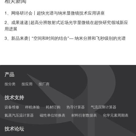
相关新闻
1、网络研讨会丨超快光谱与纳米显微镜技术应用讲座
2、成果速递|超高分辨散射式近场光学显微镜在超快研究领域新应
用进展
3、新品来袭| “空间和时间的结合”— 纳米分辨和飞秒级别的光谱
产品
按分类
按应用
按厂商
技术支持
设备维修
样机体验
耗材订购
热导计算器
气流压降计算器
氦蒸汽压温计算器
磁性单位转换表
材料衍射数据表
化学元素周期表
技术论坛