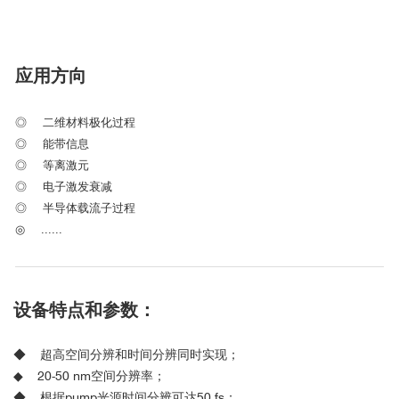
应用方向
◎ 二维材料极化过程
◎
能带信息
◎
等离激元
◎
电子激发衰减
◎
半导体载流子过程
◎
......
设备特点和参数：
◆
超高空间分辨和时间分辨同时实现；
◆
20-50 nm
空间分辨率；
◆
根据
pump
光源时间分辨可达
50 fs
；