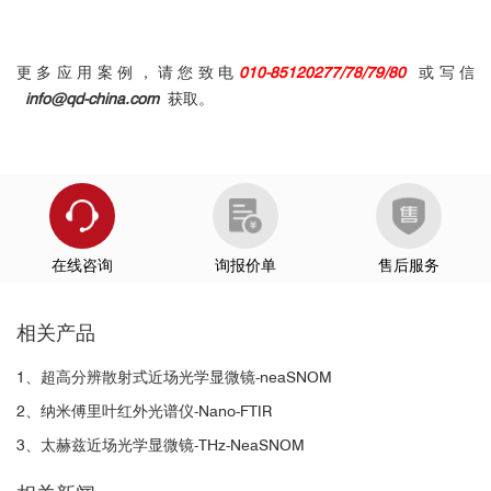
Z. Fei et al.,
Nature
2012,
487
, 82.
●
更多应用案例，请您致电
010-85120277/78/79/80
或写信
info@qd-china.com
获取。
在线咨询
询报价单
售后服务
相关产品
1、超高分辨散射式近场光学显微镜-neaSNOM
2、纳米傅里叶红外光谱仪-Nano-FTIR
3、太赫兹近场光学显微镜-THz-NeaSNOM