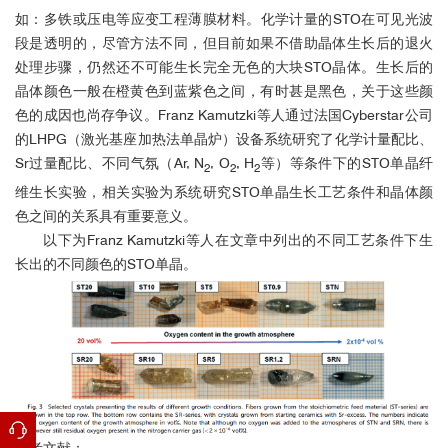
Optical Materials
，
如：多铁或压电等应变工程薄膜材料。化学计量的
STO
在可见光波
段是透明的，尽管方法不同，但目前如果不借助晶体生长后的退火
2.
处理步骤，仍然还不可能生长完全无色的大块
STO
晶体。生长后的
晶体颜色一般在橙黄色到蓝紫色之间，有时甚是黑色，关于这些颜
CrystEngComm
色的成因也尚存争议。
Franz Kamutzki
等人通过法国
Cyberstar
公司
的
LHPG
（激光基座加热法单晶炉）设备系统研究了化学计量配比、
Sr
过量配比、不同气氛（
Ar, N
, O
, H
等）等条件下的
STO
单晶纤
2
2
2
维生长实验，相关实验为系统研究
STO
单晶生长工艺条件和晶体颜
色之间的关系具有重要意义。
以下为Franz Kamutzki等人在文章中列出的不同工艺条件下生
长出的不同颜色的STO单晶。
化学计量配比生长的STO单晶样品的吸收谱
参考文献：