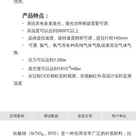
优势。
产品特点：
·
系统具有多束激光，激光功率根据需要可调
·
高温度可以达到2800℃以上
·
晶体提拉速度、旋转速度精密可调，提拉行程140mm
·
可通 氩气、氧气等各种高纯气体气氛或者混合气体气
氛
·
压力可以达到1.5Bar
-4
·
真空度可以达到1X10
mBar
·
全过程CCD相机实时观测，非接触红外高温计实时监测
温度
应用案例
测试数据
发表文章
用户单位
钛酸锶（
SrTiO
，
STO
）是一种应用非常广泛的衬底材料，比
3