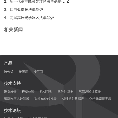
2、新一代高性能激光浮区法单晶炉-LFZ
3、四电弧提拉法单晶炉
CrystEngComm
4、高温高压光学浮区法单晶炉
相关新闻
产品
按分类
按应用
按厂商
技术支持
设备维修
样机体验
耗材订购
热导计算器
气流压降计算器
氦蒸汽压温计算器
磁性单位转换表
材料衍射数据表
化学元素周期表
技术论坛