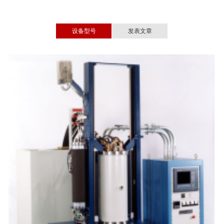
设备型号
发表文章
Ti Reactive Sintering of Electrically Conductive Al
O
–TiN
2
3
Composite: Influence of Ti Particle Size
Materials 2017