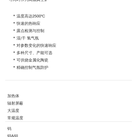
* 温度高达2500°C
* 快速的热响应
* 露点检测与控制
* 湿/干 氢气氛
* 对参数变化的快速响应
* 多种尺寸、产能可选
* 可供烧金属化陶瓷
* 精确控制气氛防护
加热体
辐射屏蔽
大温度
常规温度
钨
钨&钼