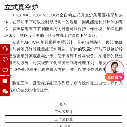
立式真空炉
THERMAL TECHNOLOGY全自动立式真空炉采用圆柱形加热
体，在低功率下可以控制形成均一的温度，因此能延长加热体的寿
命。多重辐射罩在节省能量的同时也可以保护工作环境、加快热循
环速度。热区设计有助于延长在高工作温度下的寿命。
立式的APF/CPF炉具采用冷壁设计，具有辐射防护。顶部/底部
装卸与钟罩升降等批量处理炉可选。炉体的双层炉壁与不锈钢炉腔
由液压驱动升离底盘与炉床，便于装卸工件与设备。采用新的微处
理器控制系统，可实现数字化温度控制与处理序列，每次可以存入
超过50条处理程序。程序输入方便，并可以在操作过程中进行实时
修改。
装完工件，设置程序处理序列后，所有操作完全自动，操作完
成后系统会发出信号提示。
型号
工作区尺寸
工作区容量
大处理量