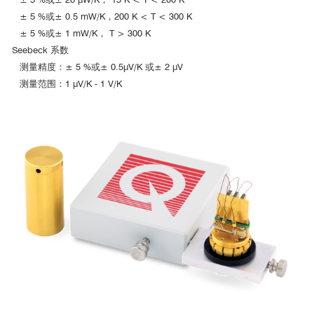
卢大学苗国兴教授、美国得克萨斯大学奥斯汀分校余桂华教授等人
± 5 %或± 0.5 mW/K，200 K < T < 300 K
通力合作，利用自主构建的原位磁性监测技术（如图1所示），结合
± 5 %或± 1 mW/K， T > 300 K
自旋电子学理论揭示了过渡族金属化合物Fe
O
的额外容量主要来源
3
4
Seebeck 系数
于过渡族金属Fe纳米颗粒表面的自旋极化电容，并证明这种空间电
测量精度：± 5 %或± 0.5μV/K 或± 2 μV
荷储锂电容广泛存在于各种过渡族金属化合物中，费米面处3d电子
测量范围：1 μV/K - 1 V/K
高电子态密度发挥了关键作用（如图2所示）。该研究结论突破了人
们对传统锂离子电池储能方式（Insertion、Alloying、Conversion）
的认知，在实验上直观地证实了空间电荷存储机制，并进一步明确
了电子存储位置。该工作已于近期发表在期刊《Nature Materials》
[1]
。
兰州大学
值得注意的是，
本文使用的样品杆是研究人员经过多年努力自
主设计的，他们将电化学工作站与综合物性测试系统（PPMS）中的
振动样品磁强计选件（VSM）进行了有效结合，成功地构建了锂离
子电池原位磁性测试系统来观察锂电池充放电过程中的磁响应
。文
中所使用的PPMS系统具有高灵敏度磁性测试等优势，可作为研究能
源材料原子尺度临近范围内的原子探针，是研究杂质相和局部电子
分布的全新“利器”，获取其他传统技术所不能测得的信息。