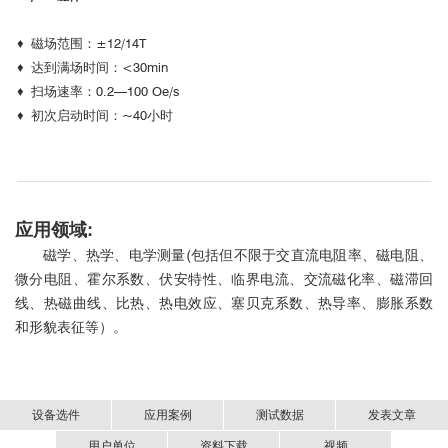
♦ 磁场范围：±12/14T
♦ 达到满场时间：<30min
♦ 扫场速率：0.2—100 Oe/s
♦ 初次启动时间：~40小时
应用领域:
磁学、热学、电学测量(包括但不限于交直流电阻率、磁电阻、
微分电阻、霍尔系数、伏安特性、临界电流、交流磁化率、磁滞回
线、热磁曲线、比热、热电效应、塞贝克系数、热导率、膨胀系数
和形貌表征等）。
设备选件
应用案例
测试数据
发表文章
用户单位
资料下载
视频