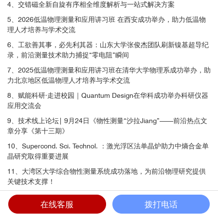
4、交错磁全新自旋有序相全维度解析与一站式解决方案
5、2026低温物理测量和应用讲习班 在西安成功举办，助力低温物
理人才培养与学术交流
6、工欲善其事，必先利其器：山东大学张俊杰团队刷新镍基超导纪
录，前沿测量技术助力捕捉“零电阻”瞬间
7、2025低温物理测量和应用讲习班在清华大学物理系成功举办，助
力北京地区低温物理人才培养与学术交流
8、赋能科研·走进校园｜Quantum Design在华科成功举办科研仪器
应用交流会
9、技术线上论坛| 9月24日《物性测量“沙拉Jiang”——前沿热点文
章分享《第十三期》
10、Supercond. Sci. Technol. ：激光浮区法单晶炉助力中熵合金单
晶研究取得重要进展
11、大湾区大学综合物性测量系统成功落地，为前沿物理研究提供
关键技术支撑！
12、技术线上论坛| 6月25日《物性测量“沙拉Jiang”——前沿热点
在线客服
拨打电话
文章分享《第十二期》