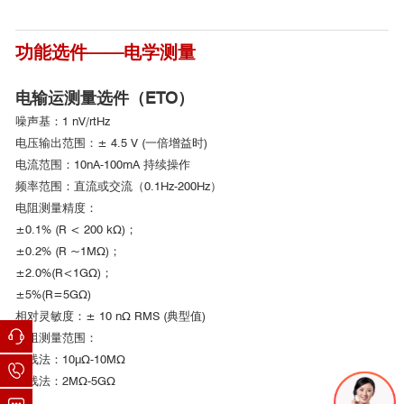
功能选件——电学测量
电输运测量选件（ETO）
*数据获取：全新一代综合物性测试系统（PPMS DynaCool,
噪声基：1 nV/rtHz
Quantum Design），测量结构霍尔棒利用光刻技术，尺寸为1.6
电压输出范围：± 4.5 V (一倍增益时)
mm*0.4 mm，并溅射一层Pt膜作为栅电极，整个结构浸入DEME-
电流范围：10nA-100mA 持续操作
[2]
TFSI离子液体中，原位测量栅电压调控下的输运行为
。
频率范围：直流或交流（0.1Hz-200Hz）
电阻测量精度：
二维磁性纳米片CrSe
的层厚依赖可调磁序研究
2
±0.1% (R < 200 kΩ)；
■ 膨胀系数测量选件测试数据
±0.2% (R ~1MΩ)；
±2.0%(R<1GΩ)；
±5%(R=5GΩ)
2
2
相对灵敏度：± 10 nΩ RMS (典型值)
2
电阻测量范围：
2
四线法：10μΩ-10MΩ
二线法：2MΩ-5GΩ
[3]
哈尔滨工业大学