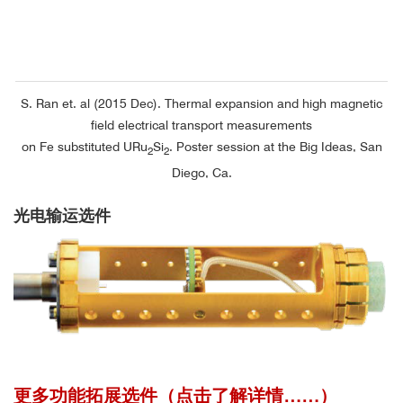
S. Ran et. al (2015 Dec). Thermal expansion and high magnetic
field electrical transport measurements
on Fe substituted URu
Si
. Poster session at the Big Ideas, San
2
2
Diego, Ca.
光电输运选件
更多功能拓展选件（点击了解详情……）