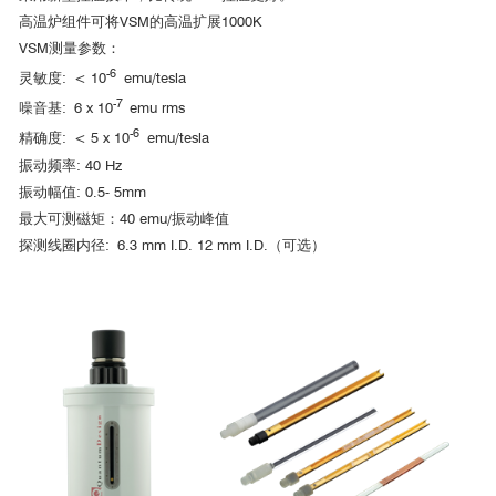
Nature communications
高温炉组件可将VSM的高温扩展1000K
VSM测量参数：
Nature
-6
灵敏度: < 10
emu/tesla
Physics
-7
噪音基: 6 x 10
emu rms
■ 直流电输运选件测试数据
-6
精确度: < 5 x 10
emu/tesla
作者：中科院物理所的陈辉、杨海涛和物理所/国科大博士生胡彬
Physical
振动频率: 40 Hz
通讯作者：汪自强、高鸿钧
Review Letters
清华大学
振动幅值: 0.5- 5mm
主要研究组：中国科学院物理研究所/北京凝聚态物理国家研究中心高鸿
最大可测磁矩：40 emu/振动峰值
钧研究团队
Physical review
探测线圈内径: 6.3 mm I.D. 12 mm I.D.（可选）
合作研究组：美国波士顿学院汪自强教授、以色列科学研究所颜炳海教
letters
授、
中国人民大学雷和畅教授、中科院物理所董晓莉研究员等
Nature communications
PPMS DynaCool之比热测量
Nature materials
Nature
■ 电学测量水平旋转杆测试数据
https://doi.org/10.1038/s41586-021-03983-5
Nano letter
s