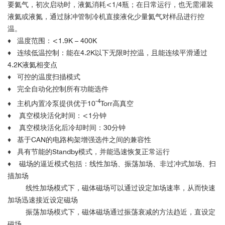
要氦气，初次启动时，液氦消耗<1/4瓶；在日常运行，也无需灌装
液氦或液氮，通过脉冲管制冷机直接液化少量氦气对样品进行控
温。
♦ 温度范围：<1.9K – 400K
♦ 连续低温控制：能在4.2K以下无限时控温，且能连续平滑通过
4.2K液氦相变点
♦ 可控的温度扫描模式
♦ 完全自动化控制所有功能选件
-4
♦ 主机内置冷泵提供优于10
Torr高真空
♦ 真空模块活化时间：<1分钟
♦ 真空模块活化后冷却时间：30分钟
♦ 基于CAN的电路构架增强选件之间的兼容性
♦ 具有节能的Standby模式，并能迅速恢复正常运行
♦ 磁场的逼近模式包括：线性加场、振荡加场、非过冲式加场、扫
描加场
线性加场模式下，磁体磁场可以通过设定加场速率，从而快速
加场迅速接近设定磁场
振荡加场模式下，磁体磁场通过振荡衰减的方法趋近，直设定
磁场