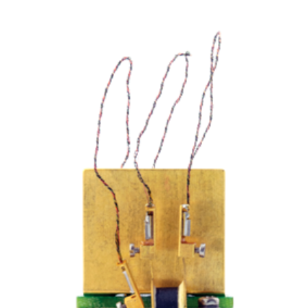
详细信息请参考：
http://www.qd-china.com/zh/news/detail/2009181079597
■
低温下Al
Re铝铼合金超导体相关性
6
质研究
6
中国科学技术大学