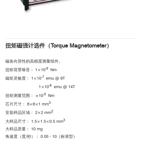
*数据获取：14T磁场范围的综合物性测试系统（PPMS, Quantum
[1]
Design），纵向电阻通过标准四端法测量
。
扭矩磁强计选件（Torque Magnetometer）
电场调控大掺杂浓度铱氧化物Mott绝缘体的电子相图
研究
磁各向异性的高精度测量组件。
-9
扭矩背景噪音： 1×10
Nm
-7
磁矩灵敏度： 1×10
emu @ 9T
-8
1×10
emu @ 14T
-5
扭矩测量范围： ±10
Nm
3
芯片尺寸： 6×6×1 mm
2
中山大学
安装样品区域： 2×2 mm
3
大样品尺寸： 1.5×1.5×0.5 mm
[2]
大样品质量： 10 mg
角速度（度/秒）： 0.05 - 10（标准型）