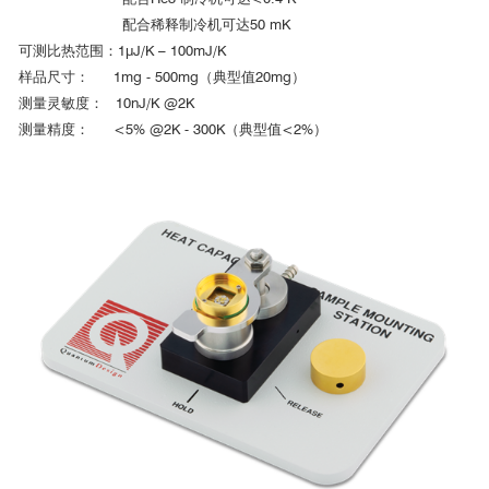
Mo
C
Mo
C
2
2
2
配合稀释制冷机可达50 mK
可测比热范围：1μJ/K – 100mJ/K
样品尺寸： 1mg - 500mg（典型值20mg）
c
测量灵敏度： 10nJ/K @2K
Mo
C
2
测量精度： <5% @2K - 300K（典型值<2%）
华中科技大学
文中不同压力和温度采集的精细输运数据均来源于Quantum
Design科学仪器
参考文献：