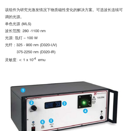
Mn掺杂Dirac半金属Cd
As
的可调SdH量子振荡研究
该组件为研究光激发情况下物质磁性变化的解决方案。可选波长连续可
3
2
调的光源。
单色光源 (MLS)
1-x
x
3
2
波长范围: 280 -1100 nm
光源: 氙灯 – 100 W
光纤：325 - 900 nm (D320-UV)
[1]
375-2250 nm (D320-IR)
-4
灵敏度: < 1 x 10
emu
同济大学
■ 热输运测量选件测试数据