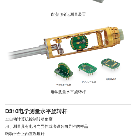
直流电输运测量装置
3
2
南京大学
0.8
0.2
2
电输运测量选件是Quantum Design综合物性测量系统PPMS广
泛使用选件之一，因为制样简单、测试通道多以及自动化程度高而
电学测量水平旋转杆
深受用户欢迎。电输运样品托享有技术，全自动测量电阻率、霍尔
系数等参量，配合基系统的变温（1.8-400K）和变磁场（PPMS大磁
D310电学测量水平旋转杆
场16T， PPMS DynaCool大磁场14T）环境，可实现材料电磁输运
全自动计算机控制转动角度
特性的全面刻画。
用于测量具有电各向异性或者磁各向异性的样品
转动平台上内置温度计