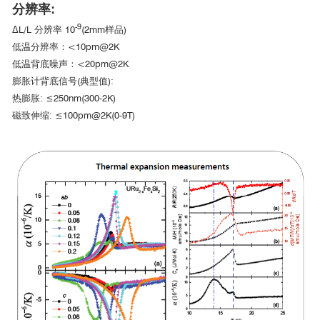
分辨率:
-9
ΔL/L 分辨率 10
(2mm样品)
低温分辨率：<10pm@2K
低温背底噪声：<20pm@2K
膨胀计背底信号(典型值):
热膨胀: ≤250nm(300-2K)
磁致伸缩: ≤100pm@2K(0-9T)
武汉大学