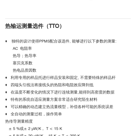
http://www.qd-china.com/zh/news/detail/2101221646885
热输运测量选件（TTO）
■ 综合物性测量系统拓展新应用-原位
♦ 独特的设计使得PPMS配合该选件, 能够进行以下参数的测量:
磁性测试揭示锂离子电池额外容量问
AC 电阻率
题！
热导；热导率
南方科技大学
塞贝克系数
热电品质因数
♦ 利用专用的样品托进行样品安装和固定, 不需要特殊的样品杆
♦ 四端头引线法将接线头的热阻和电阻效应降到低
♦ 在温度不断变化的情况下进行连续测量,能得到高密度的数据
♦ 特有的系统自适应测量方案非常适合研究陌生材料
♦ 可以精确的动态建立热流量模型，补偿各种可能的系统误差
♦ 全自动的测量过程，操作简单
热传导测量精度
± 5 %或± 2 μW/K， T < 15 K
近期，青岛大学物理科学学院李强、李洪森教授与加拿大滑铁
± 5 %或± 20 μW/K， 15 K < T < 200 K