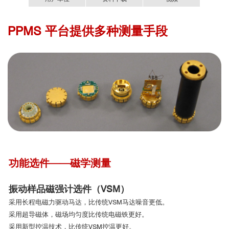
■
钒基“笼目”金属CsV
Sb
登上
■ 电输运选件测试数据
发表文章列表(部分)
PPMS DynaCool设备介绍
PPMS 平台提供多种测量手段
完全无液氦综合物性测量系统-DynaCool.pdf
DynaCool系统是PPMS系统产品中于2011年推出的无液氦型
3
5
Nature正刊！
号，截止2020年底在国内已有近120个用户，全球范围有近400个用
户。
Scientific reports
近备受关注的新型层状笼目结构超导体，具有非常规超导性以
国内部分用户：
及反常的手性电荷密度波，这两者的同时出现预示着这类笼目超导
Nature communications
体可能是配对密度波出现的理想载体。2021年9月，物理所高鸿钧研
究团队对高品质笼目超导体CsV
Sb
开展了精确系统的研究。研究
3
5
[1]
成果登上Nature正刊
，该工作阐述了CsV
Sb
超导态中配对密度
3
5
Nature
波的发现，对研究配对密度波的形成机制以及揭示其与非常规超导
communications
体超导机理的关联具有重大意义。
功能选件——磁学测量
Nature
振动样品磁强计选件（VSM）
PPMS DynaCool样机实验室
Nature
采用长程电磁力驱动马达，比传统VSM马达噪音更低。
采用超导磁体，磁场均匀度比传统电磁铁更好。
3
4
采用新型控温技术，比传统VSM控温更好。