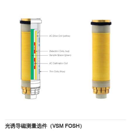
复旦大学
3
5
http://www.qd-china.com/zh/news/detail/2107201625441
■ 交流磁学性质测量选件ACMS II测试数据
■ 定制化输运测量助力量子材料研究
光诱导磁测量选件（VSM FOSH）