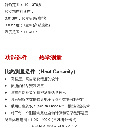
转角范围：-10－370度
http://www.qd-china.com/zh/news/detail/2109161078667
转动精度和速度：
0.013度；10度/s (标准型)；
■ 低温高压测量方案
0.0011度；1度/s (高精度型)
温度范围：1.9-400K
功能选件——热学测量
浙江大学
比热测量选件（Heat Capacity）
♦ 高精度、高自动化程度的设计
♦ 便捷的样品安装装置
♦ 具有自动驰豫的精密测量热学技术
♦ 具有完备的数据收集电子设备和数据分析软件
♦ 采用出色的双 τ (two tau model™ )模型拟合技术
2020年9月，中科院强耦合量子材料物理重点实验室和中科院金
♦ 对于每一个测量点系统自动计算和记录德拜温度
属所在Nature子刊NPG Asia Materials上合作发表了一篇关于二维碳
测量温度范围：1.9K - 400K（从2K开始出点）
化物薄膜Mo2C常规超导体在压力下的超导机理研究文章
配合He3 制冷机可达<0.4 K