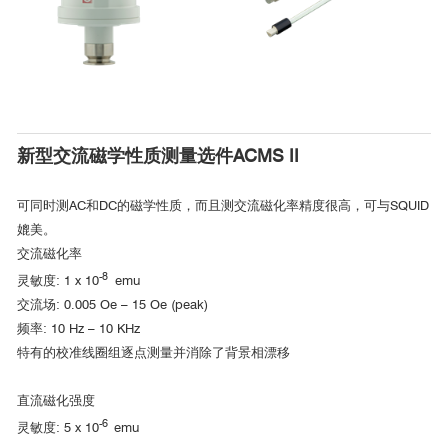
详细信息请参考：
http://www.qd-china.com/zh/news/detail/2110251673562
■ 新型准二维钒基Kagome金属的前
新型交流磁学性质测量选件ACMS II
沿研究
可同时测AC和DC的磁学性质，而且测交流磁化率精度很高，可与SQUID
北京大学
3
5
媲美。
交流磁化率
-8
灵敏度: 1 x 10
emu
3
5
交流场: 0.005 Oe – 15 Oe (peak)
频率: 10 Hz – 10 KHz
特有的校准线圈组逐点测量并消除了背景相漂移
3
5
直流磁化强度
■ 振动样品磁强计选件测试数据
-6
灵敏度: 5 x 10
emu