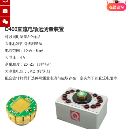
D400直流电输运测量装置
可以同时测量3个样品
■ AC-DR稀释制冷机专用交流磁化率选件测试
采用标准四引线测量法
数据
电流范围：10nA－8mA
大电压：4 V
测量精度：20 nΩ （典型值）
大测量电阻：5MΩ (典型值)
配合旋转样品杆选件可测量电流与磁场存在一定夹角下的直流电阻率
*数据获取：全新一代综合物性测试系统（PPMS DynaCool,
Quantum Design），配备有一个或两个锁相放大器（SR830,
[3]
Stanford）
。
参考文献：