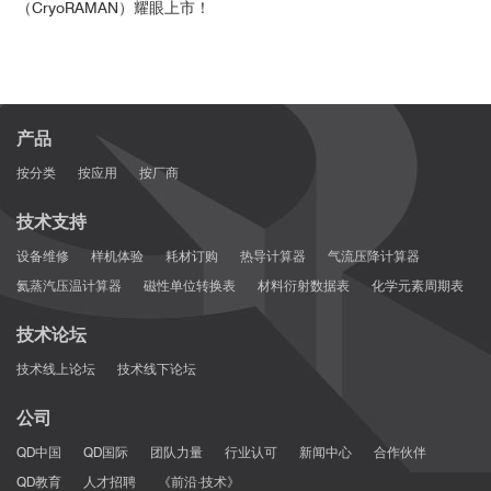
（CryoRAMAN）耀眼上市！
产品
按分类
按应用
按厂商
技术支持
设备维修
样机体验
耗材订购
热导计算器
气流压降计算器
氦蒸汽压温计算器
磁性单位转换表
材料衍射数据表
化学元素周期表
技术论坛
技术线上论坛
技术线下论坛
公司
QD中国
QD国际
团队力量
行业认可
新闻中心
合作伙伴
QD教育
人才招聘
《前沿·技术》