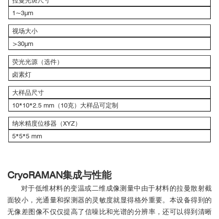
1~3μm
视场大小
>30μm
荧光光源（选件）
卤素灯
大样品尺寸
10*10*2.5 mm（10克）大样品可定制
纳米精度位移器（XYZ）
5*5*5 mm
CryoRAMAN集成与性能
对于低维材料的变温或二维成像测量中由于材料的拉曼散射截
面较小，光通量和探测器的灵敏度就显得格外重要。本设备得到的
无像差图像不仅仅提高了信噪比和光谱的分辨率，还可以得到清晰