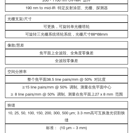
200 - 1100 nm UV-NIR 选件
190 nm to mid-IR 特定反射涂层、光栅、探测器
光栅支架/尺寸
可更换，可旋转单光栅塔轮
532nm光激发下WSe2 PL光谱，5秒收集时间
可旋转三光栅系统塔轮系统，光栅尺寸68*68mm
像散/慧差
拉曼光谱（FERGIE®测量）
焦平面上全波段、全角度零像差
全波段零像差
空间分辨率
整个焦平面38.5 line pairs/mm @ 50% 对比度
≥15 line pairs/mm @ 50% 调制, 测量在焦平面中心
≥ 8 line pairs/mm @ 50% 调制, 测量在焦平面上27 x 8 mm 范围
狭缝
10, 25, 50, 100, 150, 200, 300, 500 μm; 3.3 mm高可互换激光切割狭
缝
2
标准： (10 μm – 3 mm)