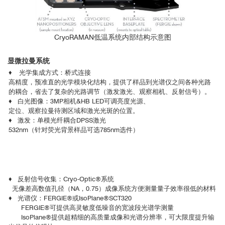
CryoRAMAN低温系统内部结构示意图
显微拉曼系统
♦ 光学集成方式：桥式连接
高精度，预准直的光学模块化结构，提供了样品到光谱仪之间各种光路
的耦合，省去了复杂的光路调节（激发激光、观察相机、反射信号）。
♦ 白光图像：3MP相机&HB LED可调亮度光源、
定位、观察拉曼待测区域和激光光斑的位置。
♦ 激发：单模光纤耦合DPSS激光
532nm（针对荧光背景样品可选785nm选件）
♦ 反射信号收集：Cryo-Optic®系统
无像差高数值孔径（NA，0.75）成像系统方便测量量子效率很低的材料
♦ 光谱仪：FERGIE®或IsoPlane®SCT320
FERGIE®可提供高灵敏度低噪音的宽波段光谱学测量
IsoPlane®提供超精细的高质量成像和光谱分辨率，可大限度提升输