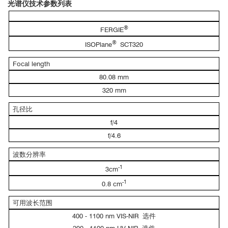
光谱仪技术参数列表
®
FERGIE
®
ISOPlane
SCT320
MoS
-WS
2
2
Focal length
μm
μm
μm
80.08 mm
电学测量
320 mm
孔径比
f/4
f/4.6
偏振测量
波数分辨率
-1
3cm
-1
0.8 cm
2
2
可用波长范围
范
400 - 1100 nm VIS-NIR 选件
围
200μm*200
μm
，每一个像素点
1
μm
*1
μm