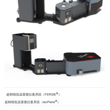
低温显微拉曼
MoS
-WS
2
2
μm
μm
μm
μm
单层石墨烯的2D能带拉曼峰位随温度升高向低能量端移动（5K-300K）
®
超精细低温显微拉曼系统（FERGIE
）
®
超精细低温显微拉曼系统（IsoPlane
）