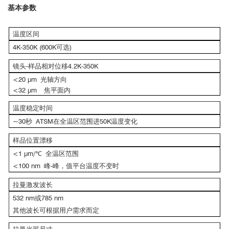
基本参数
温度区间
4K-350K (600K可选)
镜头-样品相对位移4.2K-350K
<20 μm 光轴方向
<32 μm 焦平面内
温度稳定时间
~30秒 ATSM在全温区范围进50K温度变化
样品位置漂移
<1 μm/℃ 全温区范围
<100 nm 峰-峰，值平台温度不变时
拉曼激发波长
532 nm或785 nm
其他波长可根据用户需求而定
拉曼光斑尺寸