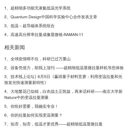
1、超精细多功能无液氦低温光学系统
2、Quantum Design中国科学实验中心合作发表文章
3、低温－超导磁体系统组合
4、高速高分辨率拉曼成像显微镜-RAMAN-11
相关新闻
1、全球疫情啼不住，科研已过万重山
2、设备凭借力，助我上顶刊 ——超精细低温显微拉曼样机等您体验
3、技术线上论坛| 6月5日《赢得量子材料竞赛：利用变温拉曼和光
致发光快速测量新特性》
4、大地繁花已似锦，白衣战士正凯旋，再来话科研——南京大学新
Nature中的变温拉曼测量
5、你恰好需要，我确实专业！
6、你的拉曼如何实现变温测量？
7、知否，知否，低温才更优秀——超精细低温显微拉曼