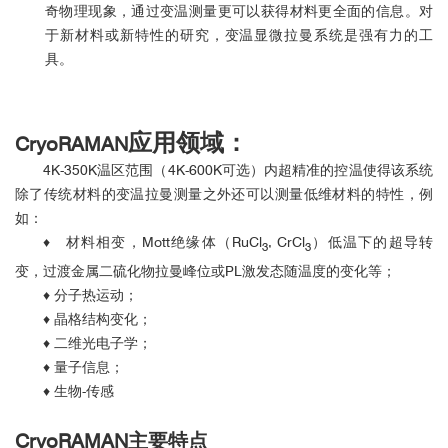
奇物理现象，通过变温测量更可以获得材料更全面的信息。对
于新材料或新特性的研究，变温显微拉曼系统是强有力的工
具。
应用领域：
CryoRAMAN
4K-350K温区范围（4K-600K可选）内超精准的控温使得该系统
除了传统材料的变温拉曼测量之外还可以测量低维材料的特性，例
如：
♦ 材料相变，Mott绝缘体（RuCl
, CrCl
）低温下的超导转
3
3
变，过渡金属二硫化物拉曼峰位或PL激发态随温度的变化等；
♦ 分子热运动；
♦ 晶格结构变化；
♦ 二维光电子学；
♦ 量子信息；
♦ 生物-传感
CryoRAMAN主要特点