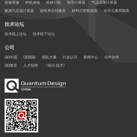
设备维修
样机体验
耗材订购
热导计算器
气流压降计算器
图1. 碲化锗基热电材料（Ge
Ag
Sb
Pb
Bi
Te）的电导
0.61
0.11
0.13
0.12
0.01
氦蒸汽压温计算器
磁性单位转换表
材料衍射数据表
化学元素周期表
80
20
率（A）、塞贝克系数（B）、功率因子PF（C）、热导率（D）、
晶格热导率（E）、热电优值zT（F）与温度（T）的关系
技术论坛
技术线上论坛
技术线下论坛
参考文献：
[1] B. Jiang et al., High figure-of-merit and power generation in
公司
high-entropy GeTe-based thermoelectrics,
Science
377, 208–213
QD中国
QD国际
团队力量
行业认可
新闻中心
合作伙伴
(2022)
QD教育
人才招聘
《前沿·技术》
■
原子有序性增强导致AgSbTe
中的高热电性
2
能
2