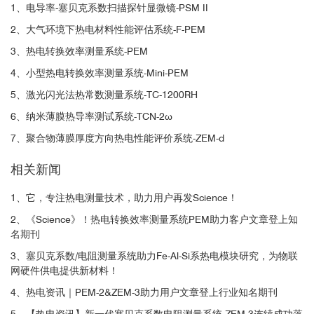
1、电导率-塞贝克系数扫描探针显微镜-PSM II
2、大气环境下热电材料性能评估系统-F-PEM
3、热电转换效率测量系统-PEM
4、小型热电转换效率测量系统-Mini-PEM
5、激光闪光法热常数测量系统-TC-1200RH
6、纳米薄膜热导率测试系统-TCN-2ω
7、聚合物薄膜厚度方向热电性能评价系统-ZEM-d
相关新闻
[1]
1、它，专注热电测量技术，助力用户再发Science！
2、《Science》！热电转换效率测量系统PEM助力客户文章登上知
名期刊
☑ GeTe基热电材料
3、塞贝克系数/电阻测量系统助力Fe-Al-Si系热电模块研究，为物联
本工作中材料的
高温电输运性能
（塞贝克系数S及电导率σ）使
网硬件供电提供新材料！
用日本Advance Riko公司生产的
塞贝克系数/电阻测量系统ZEM-3
测
4、热电资讯｜PEM-2&ZEM-3助力用户文章登上行业知名期刊
得。
5、【热电资讯】新一代塞贝克系数电阻测量系统-ZEM-3连续成功落