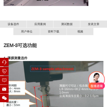
设备选件
应用案例
测试数据
发表文章
用户单位
资料下载
视频
■ Science：高储量、低成本、宽带隙热电材
☑ LiMnSbTe
高性能热电材料/器件性能测量与表征系列
材料
ZEM-3
可选功能
塞贝克系数/电阻测量系统-ZEM-中文资料.pdf
清华大学
3
料及器件研究
中国科学技术大学
Dong, J., Liu, Y., Sun, Y. et al. Stabilization of high-
上海交通大学
1. 薄膜测量选件
performance rock-salt LiMnSbTe
thermoelectrics with embedded
3
复旦大学
van der Waals-like gaps. Nat Commun 16, 11501 (2025).
浙江大学
https://doi.org/10.1038/s41467-025-66518-w
大湾区大学
LiMnSbTe
材料
3
郑州大学
本工作中
的塞贝克系数及电阻率使用日本Advance Riko公司生
大湾区大学
产的塞贝克系数/电阻测量系统测得；单腿TEG器件的热电转换效率
辽宁材料实验室
使用日本Advance Riko公司生产的小型热电转换效率测量系统Mini-
PEM测得。
中山大学