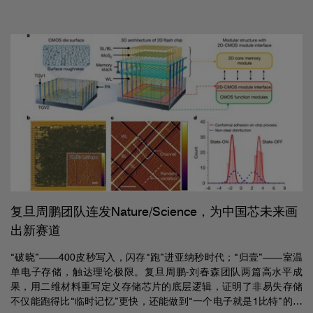
复旦周鹏团队连发Nature/Science，为中国芯未来画
出新赛道
“破晓”——400皮秒写入，闪存“跑”进亚纳秒时代；“归壹”——室温
单电子存储，触达理论极限。复旦周鹏-刘春森团队两篇高水平成
果，用二维材料重写定义存储芯片的底层逻辑，证明了非易失存储
不仅能跑得比“临时记忆”更快，还能做到“一个电子就是1比特”的终