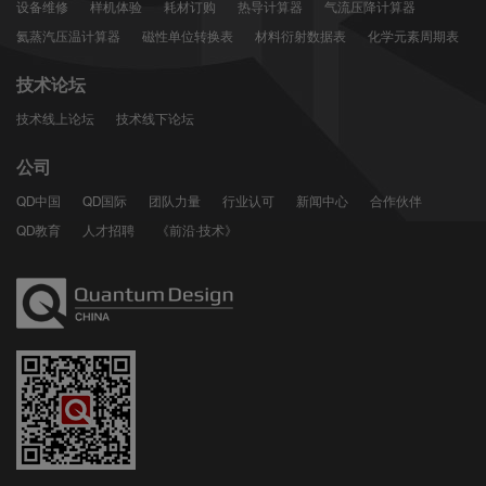
设备维修
样机体验
耗材订购
热导计算器
气流压降计算器
氦蒸汽压温计算器
磁性单位转换表
材料衍射数据表
化学元素周期表
技术论坛
技术线上论坛
技术线下论坛
公司
QD中国
QD国际
团队力量
行业认可
新闻中心
合作伙伴
QD教育
人才招聘
《前沿·技术》