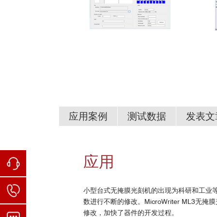
应用案例
测试数据
发表文
0.4 μm特征线宽曝光结果
国内部分用户
小型台式无掩膜光刻机- MicroWriter
2022年最新发表文章：
应用
国防科技大学
北京大学
小型台式无掩膜光刻机的出现为科研和工业
燕山大学
清华大学
数进行不断的修改。MicroWriter M
修改，加快了器件的开发过程。
浙江大学
北京工商大学