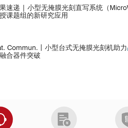
院
果速递 | 小型无掩膜光刻直写系统（Micro
授课题组的新研究应用
at. Commun.丨小型台式无掩膜光刻机助力
融合器件突破
Texas Tech University in Lubbock
Tokyo Institute of Technology
UNISINOS in Sao Leopoldo
Universidad de Valencia
Universidade de São Paulo
Universidade Federale de São Carlos
University of Bayreuth
University of Bologna
University of Bremen
University of California, San Diego
University of California,Berkeley
University of Chemistry and Technology in Prague
University of Edinburgh