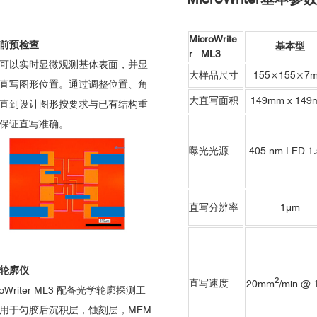
MicroWrite
前预检查
基本型
r ML3
可以实时显微观测基体表面，并显
大样品尺寸
155×155×7
直写图形位置。通过调整位置、角
大直写面积
149mm x 149
直到设计图形按要求与已有结构重
保证直写准确。
曝光光源
405 nm LED 1
直写分辨率
1μm
学轮廓仪
2
直写速度
20mm
/min @ 
roWriter ML3 配备光学轮廓探测工
用于匀胶后沉积层，蚀刻层，MEM