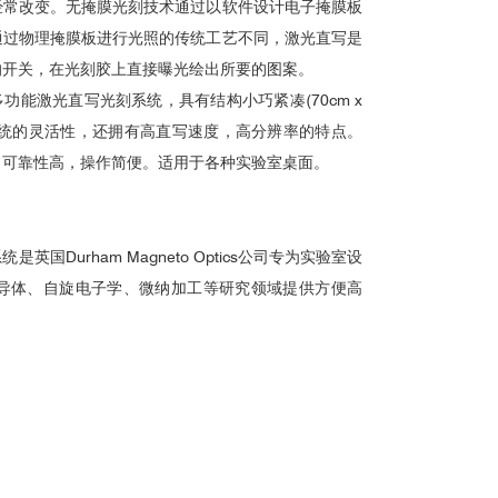
经常改变。无掩膜光刻技术通过以软件设计电子掩膜板
通过物理掩膜板进行光照的传统工艺不同，激光直写是
的开关，在光刻胶上直接曝光绘出所要的图案。
 是一款多功能激光直写光刻系统，具有结构小巧紧凑(70cm x
膜直写系统的灵活性，还拥有高直写速度，高分辨率的特点。
，可靠性高，操作简便。适用于各种实验室桌面。
国Durham Magneto Optics公司专为实验室设
半导体、自旋电子学、微纳加工等研究领域提供方便高