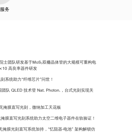
服务
张跃院士团队研发基于MoS₂双栅晶体管的大规模可重构电
10 高良率器件研发
膜光刻系统助力“纤维芯片”问世！
团队 QLED 技术登 Nat. Photon.，台式光刻实现关
台式无掩膜直写光刻，微纳加工天花板
果，无掩膜直写光刻系统助力太空二维电子器件在轨验证！
重要成果！无掩膜光刻直写系统加持，“忆阻器-电池” 架构解锁仿