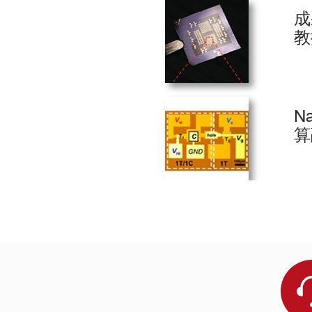
广州大学
北航杭州创新
直写分辨率0.6μm
成
上海科技大学
山西师范大学
教
湘潭大学
香港大学
2
6
国外部分用户
N
算
Bilkent University
Brazilian Nanotechnology National Laboratory
3
Cardiff University
Centre national de la recherche scientifique
Centro de Investigación en Materiales Avanzados
Centro de Technologia da Infomaçaão
Czech Academy of Sciences
Czech Technical University
灰度直写
Francis Crick Institute
ICMAB, Barcelona
Indian Institute of Science Education and Research
Institute of Analytical Chemistry in Brno
Israel Institute of Technology