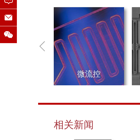
厦门大学
中科院物理所
南京航空航天大学
中央民族大学
中科院上海技术物理所
中科院物理所
澳门科技大学
北京师范大学
电子科技大学
北京航空航天
直写分辨率1μm
中科院光电所
北京纳米能源
华中科技大学
上海微系统所
微流控
山东大学
中科院深圳先
广西大学
郑州大学
仅需4步，即可完成高质量光刻工作
中国科学技术大学
南京大学
复旦大学
安徽大学
山东科技大学
深圳大学
相关新闻
上海大学
香港大学
哈尔滨工业大学
中科院强磁场