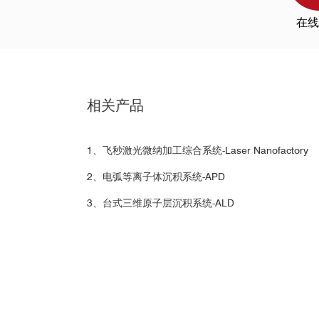
Italian Institute for Nuclear Physics
在线
J. Heyrovsky Institute of Physical Chemistry
Jawaharlal Nehru University
Korea Advanced Institute of Science and Technolog
Loughborough University
Louisiana State University
Mackenzie University, Sao Paulo
相关产品
Macquarie University
Marmara University
微结构/微器件/微电极制备
Martin Luther University of Halle-Wittenberg
1、飞秒激光微纳加工综合系统-Laser Nanofactory
NASA
National Institute for Materials Science, Japan
2、电弧等离子体沉积系统-APD
National University of Singapore
3、台式三维原子层沉积系统-ALD
Paul Scherrer Institute
Stanford University
Synchrotron Light Research Institute，Thailand
Tata Institute of Fundamental Research