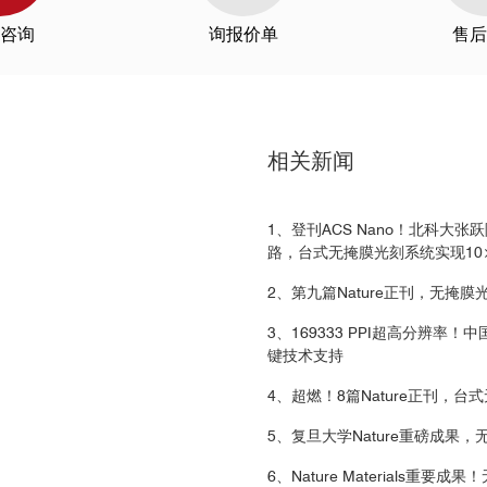
MicroWriter发表文章列表. pdf
University of Hamburg
咨询
询报价单
售后
Weizmann Institute of Science
University of Jan Evangelista
y
University of Liverpool
University of New Orleans
University of New South Wales
university of Paris-Sud
相关新闻
University of Salerno
University of Science and Technology in Krakow
University of Stuttgart
1、登刊ACS Nano！北科大
University of the Philippines Diliman
路，台式无掩膜光刻系统实现10×
University of Tokyo
University of Toronto
2、第九篇Nature正刊，无掩
University of Virginia
3、169333 PPI超高分辨率！中国
University of Wuerzburg
键技术支持
Wageningen University
......
4、超燃！8篇Nature正刊，
5、复旦大学Nature重磅成
6、Nature Materials