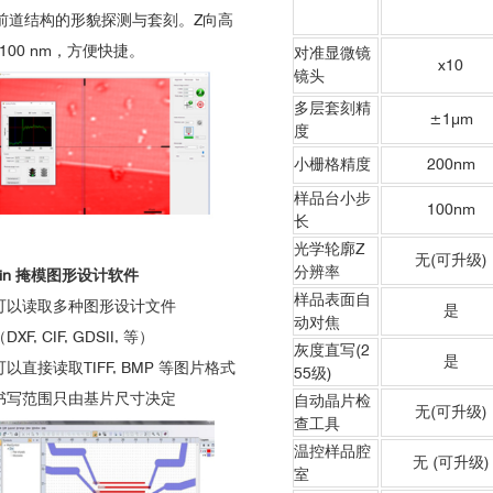
前道结构的形貌探测与套刻。Z向高
100 nm，方便快捷。
对准显微镜
x10
镜头
多层套刻精
±1μm
度
小栅格精度
200nm
样品台小步
100nm
长
光学轮廓Z
无(可升级)
分辨率
win 掩模图形设计软件
样品表面自
可以读取多种图形设计文件
是
动对焦
F, CIF, GDSII, 等）
灰度直写(2
是
可以直接读取TIFF, BMP 等图片格式
55级)
书写范围只由基片尺寸决定
自动晶片检
无(可升级)
查工具
温控样品腔
无 (可升级)
室