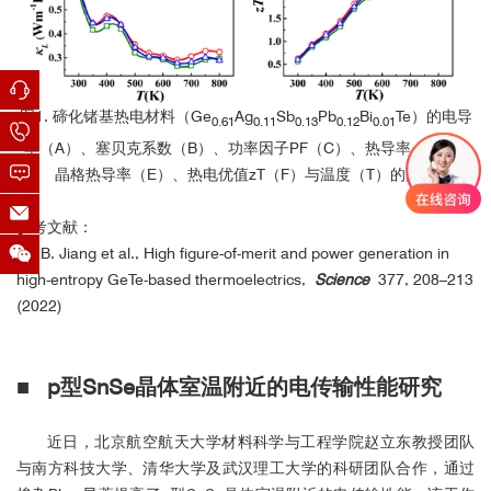
图1. 碲化锗基热电材料（Ge
Ag
Sb
Pb
Bi
Te）的电导
0.61
0.11
0.13
0.12
0.01
率（A）、塞贝克系数（B）、功率因子PF（C）、热导率（D）、
晶格热导率（E）、热电优值zT（F）与温度（T）的关系
参考文献：
[1] B. Jiang et al., High figure-of-merit and power generation in
high-entropy GeTe-based thermoelectrics,
Science
377, 208–213
(2022)
■
p型SnSe晶体室温附近的电传输性能研究
近日，北京航空航天大学材料科学与工程学院赵立东教授团队
与南方科技大学、清华大学及武汉理工大学的科研团队合作，通过