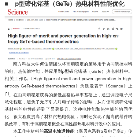
■ p型碲化锗基（GeTe）热电材料性能优化
南方科技大学何佳清团队将高熵稳定的策略用于协同调控材料
的电、热传输性能，并应用到p型碲化锗基（GeTe）热电材料中。
相关工作以《High figure-of-merit and power generation in high-
entropy GeTe-based thermoelectrics》为题发表于《Science》上
[1]
。在由高熵稳定获得的超低晶格热导率基础上，通过调控电子局
域化程度，避免了无序引入对电子传输的影响，从而使高熵碲化锗
基材料的电性能得到了显著提升。这种电性能和热性能的协同优
化，很大程度提高了材料的热电优值，同时还实现了超高的器件转
换效率，有利于高熵稳定概念在高性能热电材料开发中的应用。
本工作中材料的
高温电输运性能
（塞贝克系数S及电导率σ）使