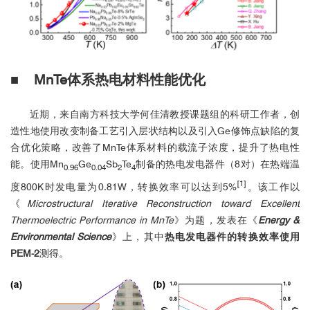
■
MnTe体系
热电材料性能优化
近期，来自南方科技大学何佳清教授课题组的科研工作者，创
造性地使用改变制备工艺引入层状结构以及引入Ge修饰点缺陷的复
合优化策略，改善了MnTe体系材料的载流子浓度，提升了热电性
能。使用Mn
Ge
Sb
Te
制备的热电发电器件（8对）在热端温
0.96
0.04
2
4
[1]
度800K时发电量为0.81W，转换效率可以达到5%
。该工作以
《
Microstructural Iterative Reconstruction toward Excellent
Thermoelectric Performance in MnTe
》为题，发表在《
Energy &
Environmental Science
》上，其中
热电发电器件的转换效率使用
PEM-2
测得。