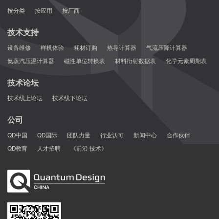
按分类
按应用
按厂商
技术支持
设备维修
样机体验
耗材订购
热导计算器
气流压降计算器
氦蒸汽压温计算器
磁性单位转换表
材料衍射数据表
化学元素周期表
技术论坛
技术线上论坛
技术线下论坛
公司
QD中国
QD国际
团队力量
行业认可
新闻中心
合作伙伴
QD教育
人才招聘
《前沿·技术》