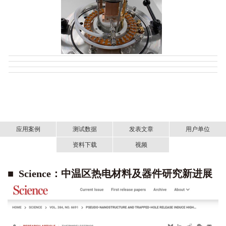
应用案例
测试数据
发表文章
用户单位
资料下载
视频
高性能热电材料/器件性能测量与表征系列
■ Science：
国内用户
中温区热电材料及器件研究新进展
2
热电转换效率测量系统-PEM-中文资料.pdf
30mm
样品测试结果
武汉理工大学