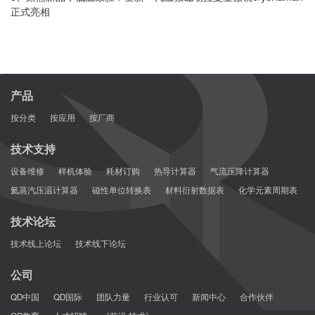
正式亮相
产品
按分类
按应用
按厂商
技术支持
设备维修
样机体验
耗材订购
热导计算器
气流压降计算器
氦蒸汽压温计算器
磁性单位转换表
材料衍射数据表
化学元素周期表
技术论坛
技术线上论坛
技术线下论坛
公司
QD中国
QD国际
团队力量
行业认可
新闻中心
合作伙伴