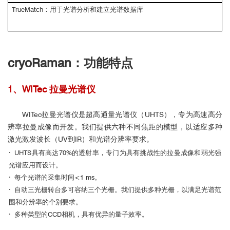
TrueMatch：用于光谱分析和建立光谱数据库
cryoRaman：功能特点
1、WITec 拉曼光谱仪
WITec拉曼光谱仪是超高通量光谱仪（UHTS），专为高速高分
辨率拉曼成像而开发。我们提供六种不同焦距的模型，以适应多种
激光激发波长（UV到IR）和光谱分辨率要求。
· UHTS具有高达70%的透射率，专门为具有挑战性的拉曼成像和弱光强
光谱应用而设计。
· 每个光谱的采集时间<1 ms。
· 自动三光栅转台多可容纳三个光栅。我们提供多种光栅，以满足光谱范
围和分辨率的个别要求。
· 多种类型的CCD相机，具有优异的量子效率。