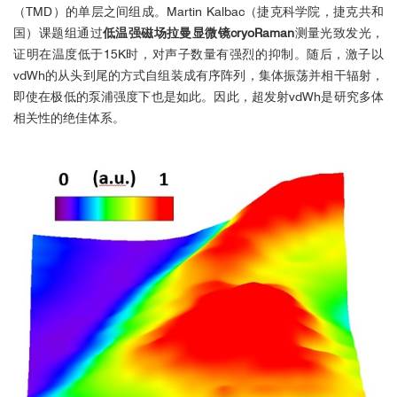
（TMD）的单层之间组成。Martin Kalbac（捷克科学院，捷克共和
国）课题组通过
低温强磁场拉曼显微镜cryoRaman
测量光致发光，
证明在温度低于15K时，对声子数量有强烈的抑制。随后，激子以
vdWh的从头到尾的方式自组装成有序阵列，集体振荡并相干辐射，
即使在极低的泵浦强度下也是如此。因此，超发射vdWh是研究多体
相关性的绝佳体系。
2
■ 碳纳米管低温拉曼测量：高空间分
辨率