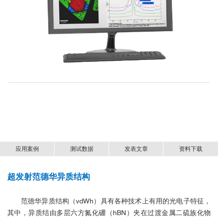
应用案例
测试数据
发表文章
资料下载
■ WSe
样品低温拉曼成像与低波数测
超发射范德华异质结构
低温强磁场拉曼显微镜-cryoRaman-中文资料.pdf
2
量
范德华异质结构（vdWh）具有各种技术上有用的光电子特征，
其中，异质结由多层六方氮化硼（hBN）夹在过渡金属二硫族化物