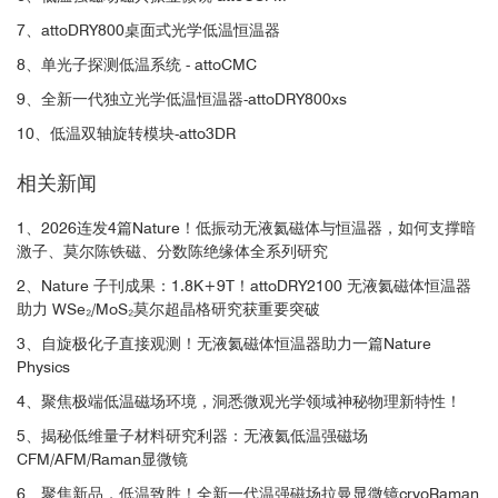
7、attoDRY800桌面式光学低温恒温器
8、单光子探测低温系统 - attoCMC
9、全新一代独立光学低温恒温器-attoDRY800xs
10、低温双轴旋转模块-atto3DR
相关新闻
1、2026连发4篇Nature！低振动无液氦磁体与恒温器，如何支撑暗
激子、莫尔陈铁磁、分数陈绝缘体全系列研究
2、Nature 子刊成果：1.8K+9T！attoDRY2100 无液氦磁体恒温器
助力 WSe₂/MoS₂莫尔超晶格研究获重要突破
3、自旋极化子直接观测！无液氦磁体恒温器助力一篇Nature
Physics
4、聚焦极端低温磁场环境，洞悉微观光学领域神秘物理新特性！
5、揭秘低维量子材料研究利器：无液氦低温强磁场
CFM/AFM/Raman显微镜
6、聚焦新品，低温致胜！全新一代温强磁场拉曼显微镜cryoRaman