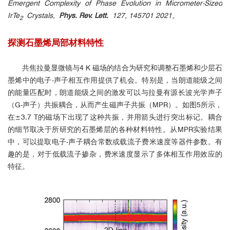
Emergent Complexity of Phase Evolution in Micrometer-Sized
IrTe
Crystals,
Phys. Rev. Lett.
127, 145701 2021。
2
探测石墨烯局部材料特性
共焦拉曼显微镜与4 K 磁场的结合为研究和调整石墨烯和少层石
墨烯中的电子-声子相互作用提供了机会。特别是，当朗道能级之间
的能量匹配时，朗道能级之间的激发可以与拉曼有源长波光学声子
（G-声子）共振耦合，从而产生磁声子共振（MPR）。如图5所示，
在±3.7 T的磁场下出现了这种共振，并用箭头进行突出标记。耦合
的细节取决于所研究的石墨烯层的各种材料特性。从MPR实验结果
中，可以提取电子-声子耦合常数或载流子费米速度等器件参数。有
趣的是，对于低载流子掺杂，费米速度显示了多体相互作用效应的
特征。