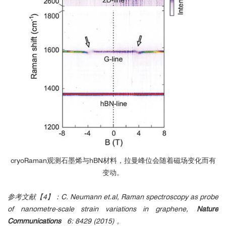
cryoRaman观测石墨烯与hBN材料，拉曼峰位会随着磁场变化而有
变动。
参考文献【4】：C. Neumann et.al, Raman spectroscopy as probe
of nanometre-scale strain variations in graphene,
Nature
Communications
6: 8429 (2015) 。