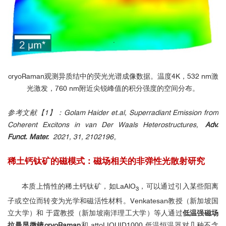
cryoRaman观测异质结中的荧光光谱成像数据。温度4K，532 nm激
光激发，760 nm附近尖锐峰值的积分强度的空间分布。
参考文献【1】：Golam Haider et.al, Superradiant Emission from
■
变温荧光光谱测量
Coherent Excitons in van Der Waals Heterostructures,
Adv.
Funct. Mater.
2021, 31, 2102196。
稀土钙钛矿的磁模式：磁场相关的非弹性光散射研究
本质上惰性的稀土钙钛矿，如LaAlO
，可以通过引入某些阳离
3
子或空位而转变为光学和磁活性材料。Venkatesan教授（新加坡国
立大学）和 于霆教授（新加坡南洋理工大学）等人通过
低温强磁场
2
2
拉曼显微镜cryoRaman
和 attoLIQUID1000 低温恒温器对几种不含