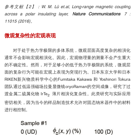
量
参考文献【2】：W. M. Lü et.al, Long-range magnetic coupling
across a polar insulating layer,
Nature Communications
7 :
11015 (2016)。
微观复杂性的宏观表现
对于处于热力学极限的多体系统，微观层面高度复杂的相演化
通常不会影响宏观相演化。因此，宏观物理量的测量不会产生重大
的不确定性。然而，对于足够小的低于热力学极限的系统，微观层
面的复杂行为可能在宏观上表现为突现行为。日本东京大学和日本
RIKEN新兴物质科学中心的Fumitaka Kakawa 和 Yoshinori Tokura
团队通过低温强磁场拉曼显微镜cryoRaman的空间成像，研究了过
渡金属二硫属化物 IrTe
薄片相演化复杂性。此类研究与实际应用
2
2
密切相关，因为当今的样品制造技术允许对固态纳米器件中的材料
进行相控制。
■
不同强度磁场下，偏振拉曼光谱测
量