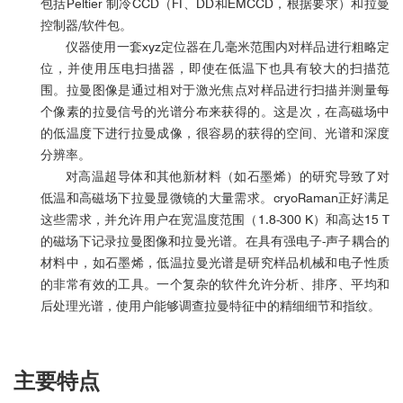
包括Peltier 制冷CCD（FI、DD和EMCCD，根据要求）和拉曼
控制器/软件包。
仪器使用一套xyz定位器在几毫米范围内对样品进行粗略定
位，并使用压电扫描器，即使在低温下也具有较大的扫描范
围。拉曼图像是通过相对于激光焦点对样品进行扫描并测量每
个像素的拉曼信号的光谱分布来获得的。这是次，在高磁场中
的低温度下进行拉曼成像，很容易的获得的空间、光谱和深度
分辨率。
对高温超导体和其他新材料（如石墨烯）的研究导致了对
低温和高磁场下拉曼显微镜的大量需求。cryoRaman正好满足
这些需求，并允许用户在宽温度范围（1.8-300 K）和高达15 T
的磁场下记录拉曼图像和拉曼光谱。在具有强电子-声子耦合的
材料中，如石墨烯，低温拉曼光谱是研究样品机械和电子性质
的非常有效的工具。一个复杂的软件允许分析、排序、平均和
后处理光谱，使用户能够调查拉曼特征中的精细细节和指纹。
主要特点