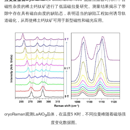
磁性杂质的稀土钙钛矿进行了低温磁拉曼研究。测量结果揭示了带
■ 低温与强磁场下，偏振拉曼光谱测
隙中存在具有磁自由度的缺陷态，表明适当的缺陷工程如何诱导轨
量
道磁化，从而使稀土钙钛矿可用于新型磁性和磁光应用。
cryoRaman观测LaAlO
晶体，在温度5 K时，不同拉曼峰随着磁场强
2
3
度变化数据图。
■ 低温与强磁场下，偏振拉曼光谱测