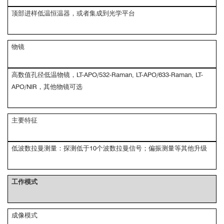
顶部进样低温恒温器，或者集成到光学平台
物镜
高数值孔径低温物镜，LT-APO/532-Raman, LT-APO/633-Raman, LT-
APO/NIR，其他物镜可选
主要特征
低波数拉曼测量：探测低于10个波数拉曼信号；偏振测量等其他升级
工作模式
成像模式