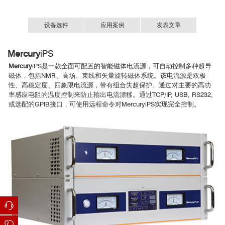
设备选件
应用案例
发表文章
硅自旋量子比特测量
Mercury
iPS
1. Steinacker, Paul, et al. "Industry-compatible silicon spin-qubit
unit cells exceeding 99% fidelity." Nature 646.8083 (2025): 81–87
Mercury
iPS是一款全面可配置的智能磁体电流源，可自动控制多种超导
磁体，包括NMR、高场、束线和矢量旋转磁体系统。该电流源是双极
2. van Diepen, Cornelis J., et al. "Electron cascade for distant
性、高稳定度、四象限电流源，带有组合失超保护。通过对主要的
高功
spin readout." Nature Communication12.1 (2021): 77.
率感应电阻的温度控制来防止输出电流漂移。通过TCP/IP, USB, RS232,
3. Fukushima, Kazumi, et al. "Violation of emergent rotational
或选配的GPIB接口，可使用远程命令对MercuryiPS实现完全控制。
symmetry in the hexagonal Kagome superconductor CsV₃Sb₅."
Nature Communication 15.1 (2024): 2888.
4. Tanttu, Tuomo, et al. "Assessment of the errors of high-fidelity
two-qubit gates in silicon quantum dots." Nature Physics 20.11
(2024): 1804-1809.
5. Lee, Gil-Ho, et al. "Ultimately short ballistic vertical graphene
Josephson junctions." Nature Communication 6 (2015): 6181.
6. Cichorek, T., et al. "Detection of relativistic fermions in Weyl
semimetal TaAs by magnetostriction measurements." Nature
Communication 13.1 (2022): 3868.