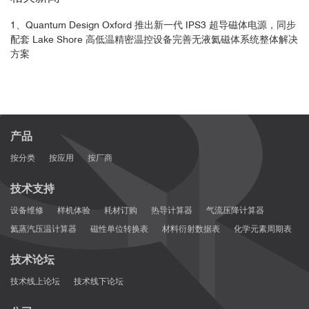
in disordered 3D topological insulator quantum wires."Scientific
Reports 7 (2017): 45276.
1、Quantum Design Oxford 推出新一代 IPS3 超导磁体电源，同步
配套 Lake Shore 高低温精密温控设备完善无液氦磁体系统整体解决
21. Yoon, Hojin, et al. "Axion haloscope using an 18 T high
方案
temperature superconducting magnet."Physical Review D 106.9
(2022): 092007.
22. Hanneke, D., et al. "Cavity control of a single-electron
quantum cyclotron: Measuring the electron magnetic
moment."Physical Review A 83.5 (2011): 052122.
产品
按分类
按应用
按厂商
技术支持
设备维修
样机体验
耗材订购
热导计算器
气流压降计算器
氦蒸汽压温计算器
磁性单位转换表
材料衍射数据表
化学元素周期表
技术论坛
技术线上论坛
技术线下论坛