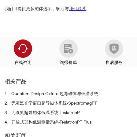
14. Lee, Gil-Ho, et al. "Continuous and reversible tuning of the
disorder-driven superconductor–insulator transition in bilayer
我们可提供更多磁体选项，欢迎与
我们联系
。
graphene."Scientific Reports 5 (2015): 13466.
15. Lisenfeld, Jürgen, et al. "Electric field spectroscopy of
material defects in transmon qubits." npj Quantum Inf. 5 (2019):
105.
16. Park, Geon-Hyoung, et al. "Propagation of superconducting
coherence via chiral quantum-Hall edge channels."Scientific
Reports 7 (2017): 10953.
在线咨询
询报价单
售后服务
17. Park, Sungyu, et al. "Scaling analysis of field-tuned
superconductor–insulator transition in two-dimensional tantalum
相关产品
thin films."Scientific Reports 7 (2017): 42969.
18. Bogan, Alex, et al. "Single hole spin relaxation probed by fast
1、Quantum Design Oxford 超导磁体与低温系统
single-shot latched charge sensing." Communications
2、无液氦光学窗口超导磁体系统-SpectromagPT
Physics 2.1 (2019): 17.
19. Kim, Minsoo, et al. "Tuning Locality of Pair Coherence in
3、无液氦超导磁体低温系统-TeslatronPT
Graphene-based Andreev Interferometers."Scientific Reports 5
4、开放式架构低温测量系统-TeslatronPT Plus
(2015): 8715.
20. Dufouleur, J., et al. "Weakly-coupled quasi-1D helical modes
相关新闻