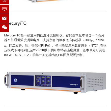
7. Yoneda, J., et al. "Coherent spin qubit transport in silicon."
Nature Communication 12.1 (2021): 4114.
8. Kostylev, Ivan, et al. "Uniaxial-strain control of nematic
MercuryiTC
superconductivity in SrxBi2Se3." Nature Communication 11.1
(2020): 4152
9. Doron, A., et al. "The critical current of disordered
MercuryiTC是一款通用的低温环境控制仪。它的基本版本包含一个高分
辨率单通道温度测量电路，支持所有的标准低温传感器（RuO
、cerno
superconductors near 0 K." Nature Communication11.1 (2020):
2
x、硅二极管、铂、热偶和RhFe）。使用负温度系数传感器（NTC）在恒
2667.
压模式下可得到低至250 mK以下的可靠精确温度测量，基本单元可实现
10. Bilmes, Alexander, et al. "Quantum sensors for microscopic
80 W（40 V，2 A）的单一加热输出的PID回路配置控制。
tunneling systems." npj Quantum Inf. 7 (2021): 27.
11. Grams, Christoph P., et al. "Observation of chiral solitons in
LiCuVO₄." Communications Physics 5 (2022): 37.
12. Grams, Christoph P., et al. "Evidence for polarized
超导材料研究
nanoregions from the domain dynamics in multiferroic
LiCuVO₄."Scientific Reports 9.1 (2019): 4391.
13. Yang, Yikai, et al. "Cavity-magnon-polariton spectroscopy of
strongly hybridized electro-nuclear spin excitations in
LiHoF₄."Scientific Reports 14.1 (2024): 25227.