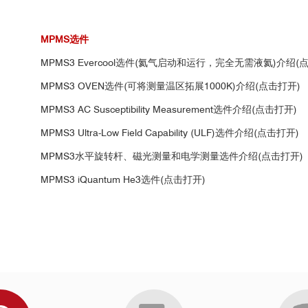
的超导特性研究
ove room temperature in tetragonal Heusler materials." Nature 548.76
MPMS选件
gnetoresistance and signature of nondegenerate Dirac nodes in ZrSiS."
MPMS3 Evercool选件(氦气启动和运行，完全无需液氦)介绍(
2
20
MPMS3 OVEN选件(可将测量温区拓展1000K)介绍(点击打开)
a ferromagnetic kagome-lattice semimetal." Nature physics 14.11 (2018)
MPMS3 AC Susceptibility Measurement选件介绍(点击打开)
m disordered ground state in the triangular-lattice antiferromagnet Na
 proximity to a Kitaev spin liquid in Ag
MPMS3 Ultra-Low Field Capability (ULF)选件介绍(点击打开)
LiIr
O
." Physical review lett
3
2
6
sition temperature by breaking the universal pressure relation." Proce
MPMS3水平旋转杆、磁光测量和电学测量选件介绍(点击打开)
MPMS3 iQuantum He3选件(点击打开)
 Kagome Metal with a Superconducting Ground State." Physical Review
mions and sawtooth surface textures in a non-centrosymmetric magnet 
nducting monolayers." Nature Materials 20.2 (2021): 181-187.
学
北京大学
复旦大学
中
between coexisting antiferromagnetic and spin-glass orders." Nature Ph
镍材料高温直流、交流磁化率测量数据