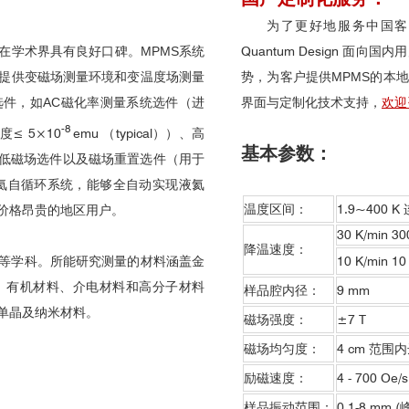
为了更好地服务中国客
在学术界具有良好口碑。
MPMS
系统
Quantum Design 
提供变磁场测量环境和变温度场测量
势，为客户提供
MPMS
的本地
选件，如
AC
磁化率测量系统选件（
进
界面与定制化技术支持，
欢迎
-8
度
≤ 5×10
emu （typical））、高
基本参数：
低磁场选件以及磁场重置选件（
用于
氦自循环系统，能够全自动实现液氦
温度区间：
1.9~400 
价格昂贵的地区用户。
30 K/min 3
降温速度：
等学科。所能研究测量的材料涵盖金
10 K/min 1
、有机材料、介电材料和高分子材料
样品腔内径：
9 mm
单晶及纳米材料。
磁场强度：
±7 T
磁场均匀度：
4 cm 范围内
励磁速度：
4 - 700 Oe/s
样品振动范围：
0.1-8 mm (