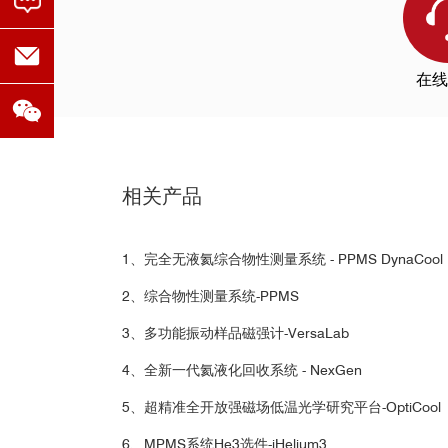
磁化率测试数据
在线
中科院物
相关产品
1、完全无液氦综合物性测量系统 - PPMS DynaCool
2、综合物性测量系统-PPMS
■
温下Al
Re铝铼合金超导体
南方科技
6
3、多功能振动样品磁强计-VersaLab
4、全新一代氦液化回收系统 - NexGen
5、超精准全开放强磁场低温光学研究平台-OptiCool
Profes
6、MPMS系统He3选件-iHelium3