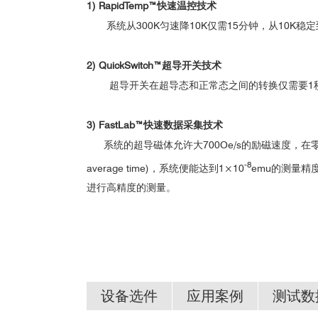
1) RapidTemp™快速温控技术
系统从300K匀速降10K仅需15分钟，从10K稳定到
2) QuickSwitch™超导开关技术
超导开关在超导态和正常态之间的转换仅需要1
3) FastLab™快速数据采集技术
系统的超导磁体允许大700Oe/s的励磁速度，在零场
-8
average time)，系统便能达到1×10
emu的测量精
进行高精度的测量。
设备选件
应用案例
测试数