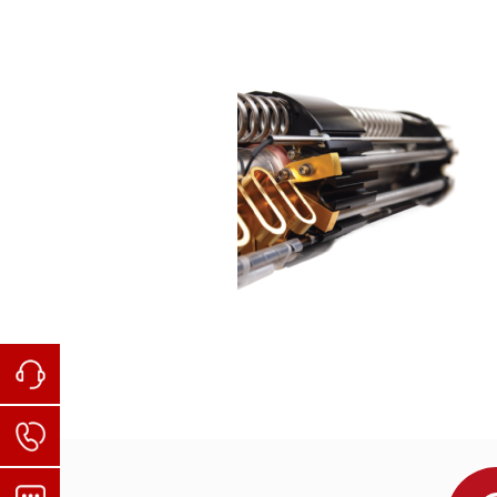
■ 温下重费米子材料NdV
Al
高温直流、交流磁化率测量数据
MPMS3设备介绍
Nayak, Ajaya K., et al. "Magnetic antiskyrmions ab
2
20
110
800
Singha, Ratnadwip, et al. "Large nonsaturating ma
全新一代磁学测量系统-MPMS3.pdf
Sciences 114.10 (2017): 2468-2473.
国内部分用户：
Liu, Enke, et al. "Giant anomalous Hall effect in 
2
20
Bordelon, Mitchell M., et al. "Field-tunable quantu
Bahrami, Faranak, et al. "Thermodynamic evidence of
Deng, Liangzi, et al. "Higher superconducting tran
(2019): 2004-2008.
Ortiz, Brenden R., et al. "CsV
Sb
: AZ2 Topological
3
5
Karube, Kosuke, et al. "Room-temperature antiskyr
Li, Jing, et al. "Printable two-dimensional superco
清华大
Maniv, Eran, et al. "Exchange bias due to coupling 