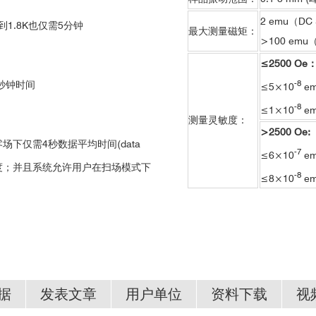
2 emu（DC
1.8K也仅需5分钟
最大测量磁矩：
>100 emu
≤2500 Oe
-8
秒钟时间
≤5×10
em
-8
≤1×10
e
测量灵敏度：
>2500 Oe:
下仅需4秒数据平均时间(data
-7
≤6×10
em
度；并且系统允许用户在扫场模式下
-8
≤8×10
e
据
发表文章
用户单位
资料下载
视