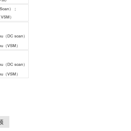
 Scan）；
（VSM）
：
u（DC scan）
mu（VSM）
u（DC scan）
mu（VSM）
频