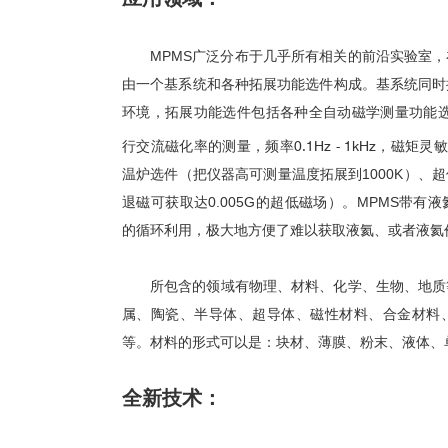
MPMS
广泛分布于几乎所有相关的前沿实验室，
由一个基系统和各种拓展功能选件构成。基系统同时
环境，
拓展功能选
件包括
各种全自动磁学测量功能
行交流磁化率的测量
，
频率
0.1Hz - 1kHz
，磁矩
灵敏
温炉选件（
把仪器高可测量温度拓展到
1000K
）、超
退磁可获取达
0.005G
的超低磁场
）。
MPMS
带有液
的循环利用，极大地方便了难以获取液氦、或者液氦
所包含的领域有物理、材料、化学、生物、地质
属、陶瓷、半导体、超导体、磁性材料、合金材料
等。材料的形式可以是：块材、薄膜、粉末、液体、
全新技术：