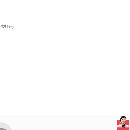
69 (2017): 561-566.
 Proceedings of the National Academy of
点击打开)
: 1125-1131.
YbO 2." Nature Physics 15.10 (2019): 1058-1064.
ers 123.23 (2019): 237203.
edings of the National Academy of Sciences 116.6
 Letters 125.24 (2020): 247002.
with S4 symmetry." Nature Materials (2021): 1-6.
山大学
ysics (2021): 1-6.