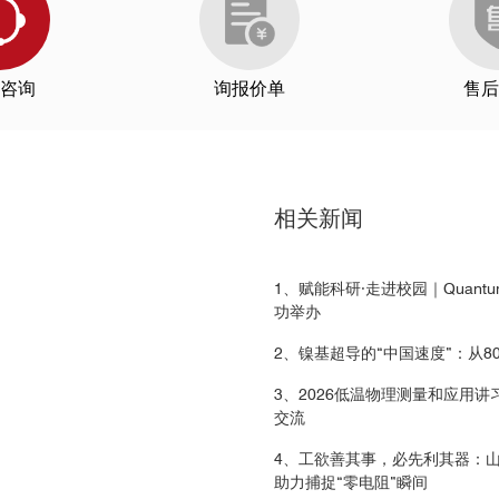
咨询
询报价单
售后
理所
南京大学
浙江大学
华中
相关新闻
2
20
J. Phys. Soc. Jpn.
1、赋能科研·走进校园｜Quantu
功举办
相关性质研究
大学
兰州大学
中国科学技术大学
山
2、镍基超导的“中国速度”：从8
3、2026低温物理测量和应用
交流
6
4、工欲善其事，必先利其器：
sor Eckert
MPMS
助力捕捉“零电阻”瞬间