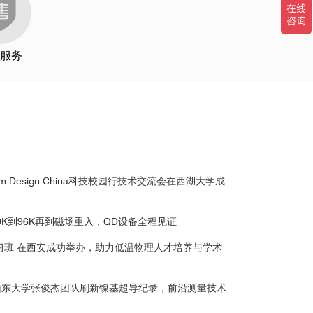
服务
科技大学
m Design China科技校园行技术交流会在西湖大学成
东大学
0K到96K再到磁场重入，QD设备全程见证
讲习班 在西安成功举办，助力低温物理人才培养与学术
山东大学张俊杰团队刷新镍基超导纪录，前沿测量技术
3
小磁矩样品